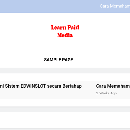
Cara Memahami
Cara Memaha
Mengenal Struktur Menu KAYA787 yang Se
rn Paid Media
Tips Meningkatkan Stabi
trategi Iklan Berbayar Dengan Learn Paid Media. Panduan Untuk
Cara Memahami
SAMPLE PAGE
Cara Memaha
Mengenal Struktur Menu KAYA787 yang Se
DWINSLOT secara Bertahap
Cara Memahami Sistem LE
2 Weeks Ago