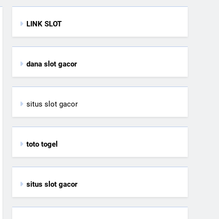
LINK SLOT
dana slot gacor
situs slot gacor
toto togel
situs slot gacor