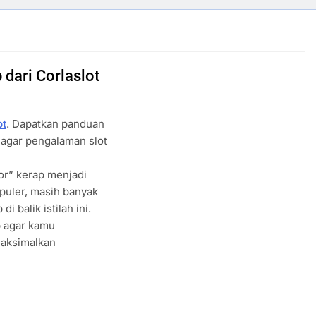
dari Corlaslot
ot
. Dapatkan panduan
n agar pengalaman slot
cor” kerap menjadi
puler, masih banyak
 balik istilah ini.
p agar kamu
maksimalkan