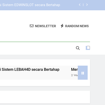
 Sistem EDWINSLOT secara Bertahap
mi Sistem LEBAH4D secara Bertahap
derhana, Efisien, dan Mudah Dipahami
NEWSLETTER
RANDOM NEWS
litas saat Membuka Halaman LEBAH4D
 Pengiklan Digital Pemula Hingga Profesional.
 Sistem EDWINSLOT secara Bertahap
mi Sistem LEBAH4D secara Bertahap
derhana, Efisien, dan Mudah Dipahami
BAH4D secara Bertahap
Mengenal Struktur Menu KAYA7
2 Weeks Ago