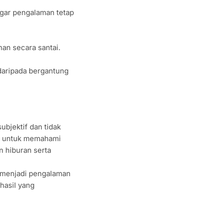
agar pengalaman tetap
nan secara santai.
daripada bergantung
subjektif dan tidak
n untuk memahami
 hiburan serta
t menjadi pengalaman
asil yang