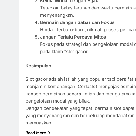
Kelola Modal dengan Bijak
Tetapkan batas taruhan dan waktu bermain 
menyenangkan.
Bermain dengan Sabar dan Fokus
Hindari terburu-buru, nikmati proses permai
Jangan Terlalu Percaya Mitos
Fokus pada strategi dan pengelolaan modal 
pada klaim “slot gacor.”
Kesimpulan
Slot gacor adalah istilah yang populer tapi bersifat 
menjamin kemenangan. Corlaslot mengajak pemai
konsep permainan secara ilmiah dan mengutamakan
pengelolaan modal yang bijak.
Dengan pendekatan yang tepat, bermain slot dapa
yang menyenangkan dan berpeluang mendapatkan h
memuaskan.
Read More