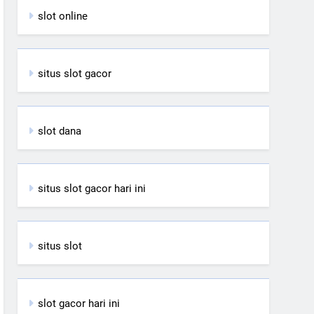
slot online
situs slot gacor
slot dana
situs slot gacor hari ini
situs slot
slot gacor hari ini