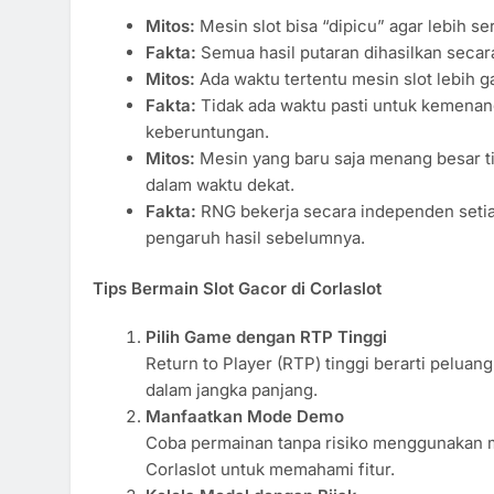
Mitos:
Mesin slot bisa “dipicu” agar lebih s
Fakta:
Semua hasil putaran dihasilkan secar
Mitos:
Ada waktu tertentu mesin slot lebih g
Fakta:
Tidak ada waktu pasti untuk kemenang
keberuntungan.
Mitos:
Mesin yang baru saja menang besar t
dalam waktu dekat.
Fakta:
RNG bekerja secara independen setia
pengaruh hasil sebelumnya.
Tips Bermain Slot Gacor di Corlaslot
Pilih Game dengan RTP Tinggi
Return to Player (RTP) tinggi berarti peluan
dalam jangka panjang.
Manfaatkan Mode Demo
Coba permainan tanpa risiko menggunakan 
Corlaslot untuk memahami fitur.