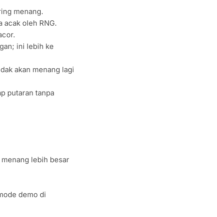
ering menang.
a acak oleh RNG.
acor.
an; ini lebih ke
idak akan menang lagi
p putaran tanpa
g menang lebih besar
mode demo di