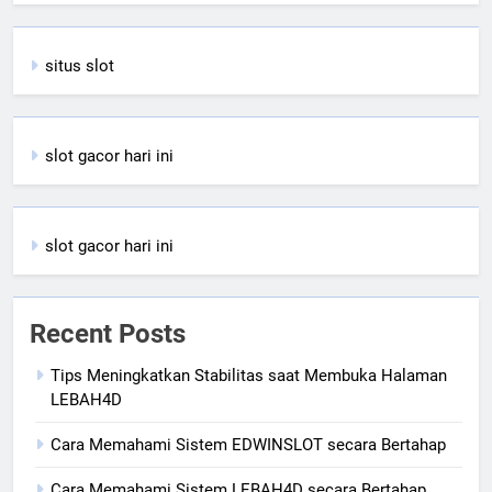
situs slot
slot gacor hari ini
slot gacor hari ini
Recent Posts
Tips Meningkatkan Stabilitas saat Membuka Halaman
LEBAH4D
Cara Memahami Sistem EDWINSLOT secara Bertahap
Cara Memahami Sistem LEBAH4D secara Bertahap