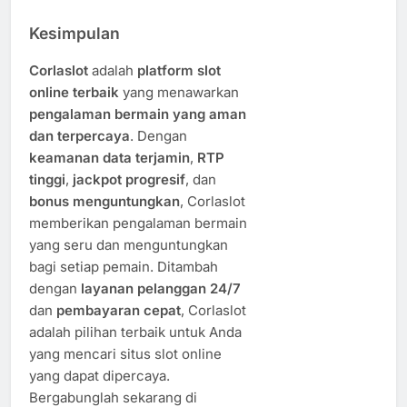
Kesimpulan
Corlaslot
adalah
platform slot
online terbaik
yang menawarkan
pengalaman bermain yang aman
dan terpercaya
. Dengan
keamanan data terjamin
,
RTP
tinggi
,
jackpot progresif
, dan
bonus menguntungkan
, Corlaslot
memberikan pengalaman bermain
yang seru dan menguntungkan
bagi setiap pemain. Ditambah
dengan
layanan pelanggan 24/7
dan
pembayaran cepat
, Corlaslot
adalah pilihan terbaik untuk Anda
yang mencari situs slot online
yang dapat dipercaya.
Bergabunglah sekarang di