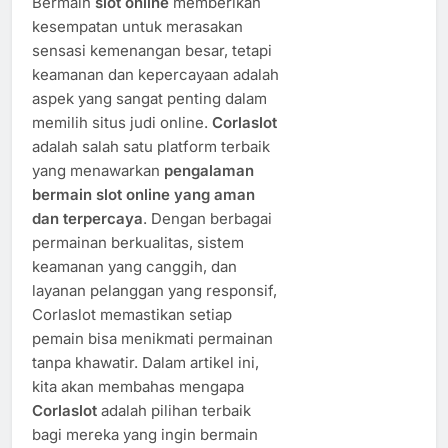
Bermain
slot online
memberikan
kesempatan untuk merasakan
sensasi kemenangan besar, tetapi
keamanan dan kepercayaan adalah
aspek yang sangat penting dalam
memilih situs judi online.
Corlaslot
adalah salah satu platform terbaik
yang menawarkan
pengalaman
bermain slot online yang aman
dan terpercaya
. Dengan berbagai
permainan berkualitas, sistem
keamanan yang canggih, dan
layanan pelanggan yang responsif,
Corlaslot memastikan setiap
pemain bisa menikmati permainan
tanpa khawatir. Dalam artikel ini,
kita akan membahas mengapa
Corlaslot
adalah pilihan terbaik
bagi mereka yang ingin bermain