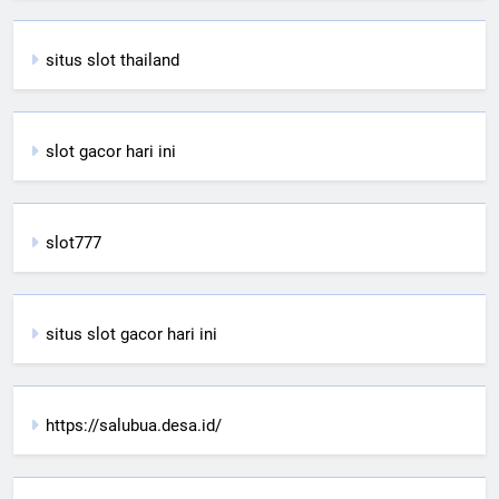
situs slot thailand
slot gacor hari ini
slot777
situs slot gacor hari ini
https://salubua.desa.id/