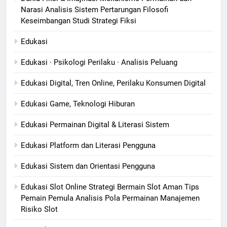
Narasi Analisis Sistem Pertarungan Filosofi
Keseimbangan Studi Strategi Fiksi
Edukasi
Edukasi · Psikologi Perilaku · Analisis Peluang
Edukasi Digital, Tren Online, Perilaku Konsumen Digital
Edukasi Game, Teknologi Hiburan
Edukasi Permainan Digital & Literasi Sistem
Edukasi Platform dan Literasi Pengguna
Edukasi Sistem dan Orientasi Pengguna
Edukasi Slot Online Strategi Bermain Slot Aman Tips
Pemain Pemula Analisis Pola Permainan Manajemen
Risiko Slot