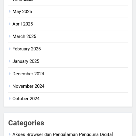
May 2025
April 2025
March 2025
February 2025
January 2025
December 2024
November 2024
October 2024
Categories
Akses Browser dan Pengalaman Pengguna Digital