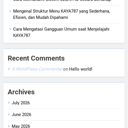
Mengenal Struktur Menu KAYA787 yang Sederhana,
Efisien, dan Mudah Dipahami
Cara Mengatasi Gangguan Umum saat Menjelajahi
KAYA787
Recent Comments
A WordPress Commenter
on
Hello world!
Archives
July 2026
June 2026
May 2026