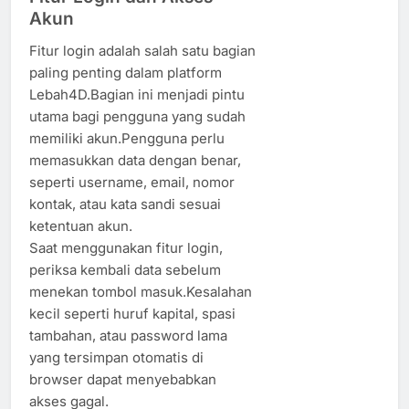
Akun
Fitur login adalah salah satu bagian
paling penting dalam platform
Lebah4D.Bagian ini menjadi pintu
utama bagi pengguna yang sudah
memiliki akun.Pengguna perlu
memasukkan data dengan benar,
seperti username, email, nomor
kontak, atau kata sandi sesuai
ketentuan akun.
Saat menggunakan fitur login,
periksa kembali data sebelum
menekan tombol masuk.Kesalahan
kecil seperti huruf kapital, spasi
tambahan, atau password lama
yang tersimpan otomatis di
browser dapat menyebabkan
akses gagal.