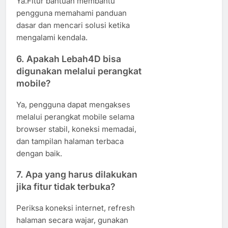
Ya.Fitur bantuan membantu
pengguna memahami panduan
dasar dan mencari solusi ketika
mengalami kendala.
6. Apakah Lebah4D bisa
digunakan melalui perangkat
mobile?
Ya, pengguna dapat mengakses
melalui perangkat mobile selama
browser stabil, koneksi memadai,
dan tampilan halaman terbaca
dengan baik.
7. Apa yang harus dilakukan
jika fitur tidak terbuka?
Periksa koneksi internet, refresh
halaman secara wajar, gunakan