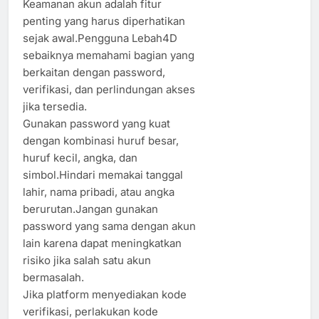
Keamanan akun adalah fitur
penting yang harus diperhatikan
sejak awal.Pengguna Lebah4D
sebaiknya memahami bagian yang
berkaitan dengan password,
verifikasi, dan perlindungan akses
jika tersedia.
Gunakan password yang kuat
dengan kombinasi huruf besar,
huruf kecil, angka, dan
simbol.Hindari memakai tanggal
lahir, nama pribadi, atau angka
berurutan.Jangan gunakan
password yang sama dengan akun
lain karena dapat meningkatkan
risiko jika salah satu akun
bermasalah.
Jika platform menyediakan kode
verifikasi, perlakukan kode