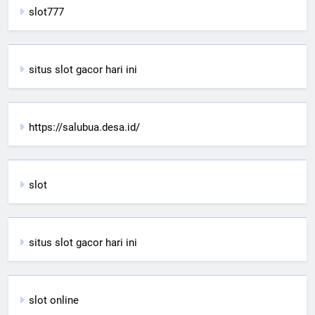
slot777
situs slot gacor hari ini
https://salubua.desa.id/
slot
situs slot gacor hari ini
slot online