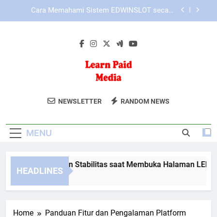
Skip
Cara Memahami Sistem LEBAH4D secara
to
Bertahap
content
Mengenal Struktur Menu KAYA787 yang
Sederhana, Efisien, dan Mudah Dipahami
Tips Meningkatkan Stabilitas saat Membuka
Halaman LEBAH4D
Cara Memahami Sistem EDWINSLOT secara
Bertahap
Learn Paid
Pelajari Strategi Iklan Berbayar Dengan
Cara Memahami Sistem LEBAH4D secara
NEWSLETTER
RANDOM NEWS
Bertahap
Media
Learn Paid Media. Panduan Untuk
Mengenal Struktur Menu KAYA787 yang
Pengiklan Digital Pemula Hingga
Sederhana, Efisien, dan Mudah Dipahami
MENU
Profesional.
ips Meningkatkan Stabilitas saat Membuka Halaman LEBAH4
HEADLINES
 Weeks Ago
Home
Panduan Fitur dan Pengalaman Platform