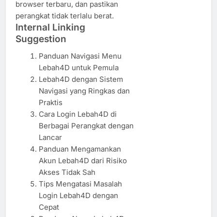
browser terbaru, dan pastikan
perangkat tidak terlalu berat.
Internal Linking
Suggestion
Panduan Navigasi Menu
Lebah4D untuk Pemula
Lebah4D dengan Sistem
Navigasi yang Ringkas dan
Praktis
Cara Login Lebah4D di
Berbagai Perangkat dengan
Lancar
Panduan Mengamankan
Akun Lebah4D dari Risiko
Akses Tidak Sah
Tips Mengatasi Masalah
Login Lebah4D dengan
Cepat