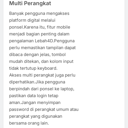
Multi Perangkat
Banyak pengguna mengakses
platform digital melalui
ponsel.Karena itu, fitur mobile
menjadi bagian penting dalam
pengalaman Lebah4D.Pengguna
perlu memastikan tampilan dapat
dibaca dengan jelas, tombol
mudah ditekan, dan kolom input
tidak tertutup keyboard.
Akses multi perangkat juga perlu
diperhatikan.Jika pengguna
berpindah dari ponsel ke laptop,
pastikan data login tetap
aman.Jangan menyimpan
password di perangkat umum atau
perangkat yang digunakan
bersama orang lain.