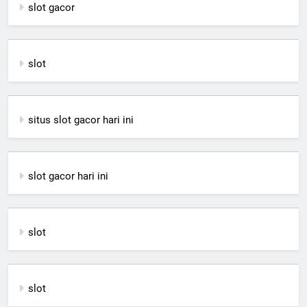
slot gacor
slot
situs slot gacor hari ini
slot gacor hari ini
slot
slot