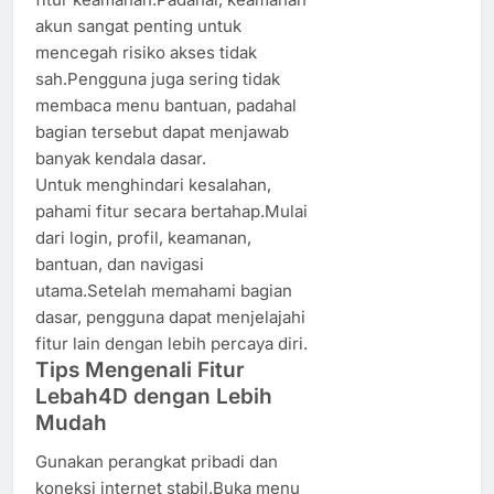
akun sangat penting untuk
mencegah risiko akses tidak
sah.Pengguna juga sering tidak
membaca menu bantuan, padahal
bagian tersebut dapat menjawab
banyak kendala dasar.
Untuk menghindari kesalahan,
pahami fitur secara bertahap.Mulai
dari login, profil, keamanan,
bantuan, dan navigasi
utama.Setelah memahami bagian
dasar, pengguna dapat menjelajahi
fitur lain dengan lebih percaya diri.
Tips Mengenali Fitur
Lebah4D dengan Lebih
Mudah
Gunakan perangkat pribadi dan
koneksi internet stabil.Buka menu