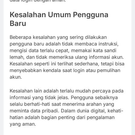
Kesalahan Umum Pengguna
Baru
Beberapa kesalahan yang sering dilakukan
pengguna baru adalah tidak membaca instruksi,
mengisi data terlalu cepat, memakai kata sandi
lemah, dan tidak memeriksa ulang informasi akun.
Kesalahan seperti ini terlihat sederhana, tetapi bisa
menyebabkan kendala saat login atau pemulihan
akun.
Kesalahan lain adalah terlalu mudah percaya pada
informasi yang tidak jelas. Pengguna sebaiknya
selalu berhati-hati saat menerima arahan yang
meminta data pribadi. Dalam dunia digital, kehati-
hatian adalah bagian penting dari pengalaman
yang aman.