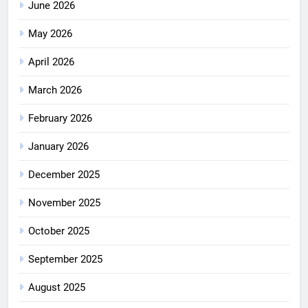
June 2026
May 2026
April 2026
March 2026
February 2026
January 2026
December 2025
November 2025
October 2025
September 2025
August 2025