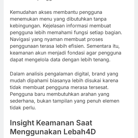
Kemudahan akses membantu pengguna
menemukan menu yang dibutuhkan tanpa
kebingungan. Kejelasan informasi membuat
pengguna lebih memahami fungsi setiap bagian.
Navigasi yang nyaman membuat proses
penggunaan terasa lebih efisien. Sementara itu,
keamanan akun menjadi fondasi agar pengguna
dapat mengelola data dengan lebih tenang.
Dalam analisis pengalaman digital, brand yang
mudah dipahami biasanya lebih disukai karena
tidak membuat pengguna merasa tersesat.
Pengguna baru membutuhkan arahan yang
sederhana, bukan tampilan yang penuh elemen
tidak perlu.
Insight Keamanan Saat
Menggunakan Lebah4D