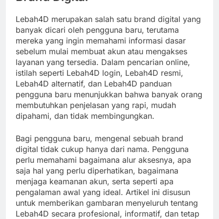
Lebah4D merupakan salah satu brand digital yang
banyak dicari oleh pengguna baru, terutama
mereka yang ingin memahami informasi dasar
sebelum mulai membuat akun atau mengakses
layanan yang tersedia. Dalam pencarian online,
istilah seperti Lebah4D login, Lebah4D resmi,
Lebah4D alternatif, dan Lebah4D panduan
pengguna baru menunjukkan bahwa banyak orang
membutuhkan penjelasan yang rapi, mudah
dipahami, dan tidak membingungkan.
Bagi pengguna baru, mengenal sebuah brand
digital tidak cukup hanya dari nama. Pengguna
perlu memahami bagaimana alur aksesnya, apa
saja hal yang perlu diperhatikan, bagaimana
menjaga keamanan akun, serta seperti apa
pengalaman awal yang ideal. Artikel ini disusun
untuk memberikan gambaran menyeluruh tentang
Lebah4D secara profesional, informatif, dan tetap