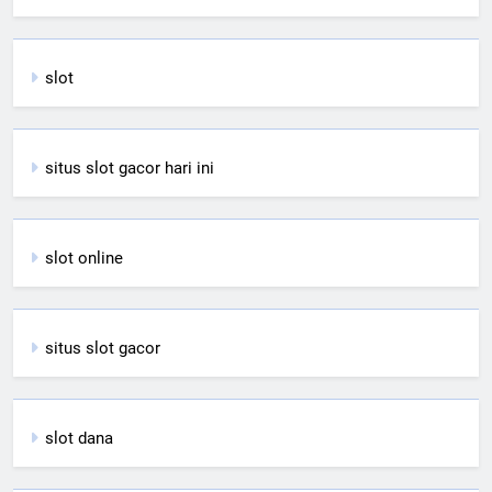
slot
situs slot gacor hari ini
slot online
situs slot gacor
slot dana