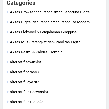
Categories
Akses Browser dan Pengalaman Pengguna Digital
Akses Digital dan Pengalaman Pengguna Modern
Akses Fleksibel & Pengalaman Pengguna
Akses Multi-Perangkat dan Stabilitas Digital
Akses Resmi & Validasi Domain
alternatif edwinslot
alternatif horas88
alternatif kaya787
alternatif link edwinslot
alternatif link laris4d