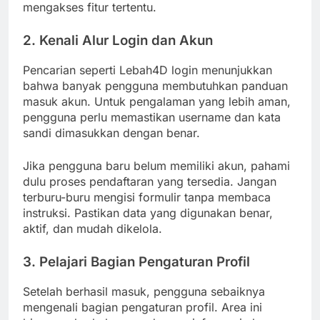
mengakses fitur tertentu.
2. Kenali Alur Login dan Akun
Pencarian seperti Lebah4D login menunjukkan
bahwa banyak pengguna membutuhkan panduan
masuk akun. Untuk pengalaman yang lebih aman,
pengguna perlu memastikan username dan kata
sandi dimasukkan dengan benar.
Jika pengguna baru belum memiliki akun, pahami
dulu proses pendaftaran yang tersedia. Jangan
terburu-buru mengisi formulir tanpa membaca
instruksi. Pastikan data yang digunakan benar,
aktif, dan mudah dikelola.
3. Pelajari Bagian Pengaturan Profil
Setelah berhasil masuk, pengguna sebaiknya
mengenali bagian pengaturan profil. Area ini