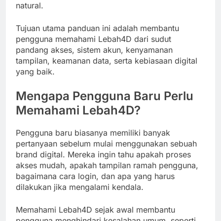
natural.
Tujuan utama panduan ini adalah membantu
pengguna memahami Lebah4D dari sudut
pandang akses, sistem akun, kenyamanan
tampilan, keamanan data, serta kebiasaan digital
yang baik.
Mengapa Pengguna Baru Perlu
Memahami Lebah4D?
Pengguna baru biasanya memiliki banyak
pertanyaan sebelum mulai menggunakan sebuah
brand digital. Mereka ingin tahu apakah proses
akses mudah, apakah tampilan ramah pengguna,
bagaimana cara login, dan apa yang harus
dilakukan jika mengalami kendala.
Memahami Lebah4D sejak awal membantu
pengguna menghindari kesalahan umum, seperti