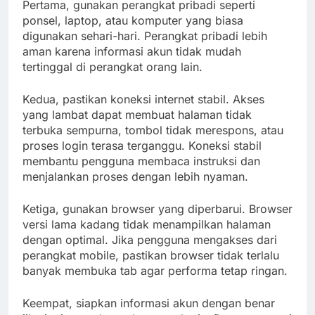
Pertama, gunakan perangkat pribadi seperti
ponsel, laptop, atau komputer yang biasa
digunakan sehari-hari. Perangkat pribadi lebih
aman karena informasi akun tidak mudah
tertinggal di perangkat orang lain.
Kedua, pastikan koneksi internet stabil. Akses
yang lambat dapat membuat halaman tidak
terbuka sempurna, tombol tidak merespons, atau
proses login terasa terganggu. Koneksi stabil
membantu pengguna membaca instruksi dan
menjalankan proses dengan lebih nyaman.
Ketiga, gunakan browser yang diperbarui. Browser
versi lama kadang tidak menampilkan halaman
dengan optimal. Jika pengguna mengakses dari
perangkat mobile, pastikan browser tidak terlalu
banyak membuka tab agar performa tetap ringan.
Keempat, siapkan informasi akun dengan benar