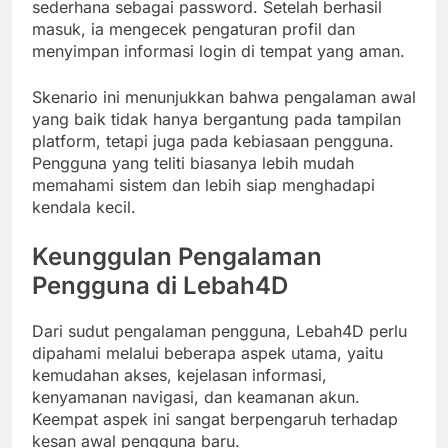
sederhana sebagai password. Setelah berhasil
masuk, ia mengecek pengaturan profil dan
menyimpan informasi login di tempat yang aman.
Skenario ini menunjukkan bahwa pengalaman awal
yang baik tidak hanya bergantung pada tampilan
platform, tetapi juga pada kebiasaan pengguna.
Pengguna yang teliti biasanya lebih mudah
memahami sistem dan lebih siap menghadapi
kendala kecil.
Keunggulan Pengalaman
Pengguna di Lebah4D
Dari sudut pengalaman pengguna, Lebah4D perlu
dipahami melalui beberapa aspek utama, yaitu
kemudahan akses, kejelasan informasi,
kenyamanan navigasi, dan keamanan akun.
Keempat aspek ini sangat berpengaruh terhadap
kesan awal pengguna baru.