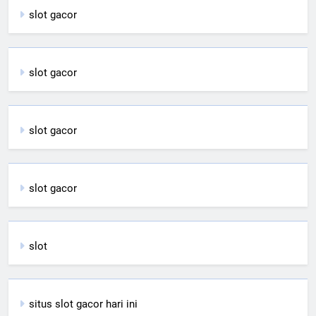
slot gacor
slot gacor
slot gacor
slot gacor
slot
situs slot gacor hari ini