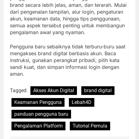
brand secara lebih jelas, aman, dan terarah. Mulai
dari pengenalan tampilan, alur login, pengaturan
akun, keamanan data, hingga tips penggunaan,
semua aspek tersebut penting untuk membangun
pengalaman awal yang nyaman.
Pengguna baru sebaiknya tidak terburu-buru saat
mengakses brand digital berbasis akun. Baca
instruksi, gunakan perangkat pribadi, pilih kata
sandi kuat, dan simpan informasi login dengan
aman.
Tagged:
Akses Akun Digital
brand digital
Keamanan Pengguna
Lebah4D
panduan pengguna baru
Pengalaman Platform
Tutorial Pemula