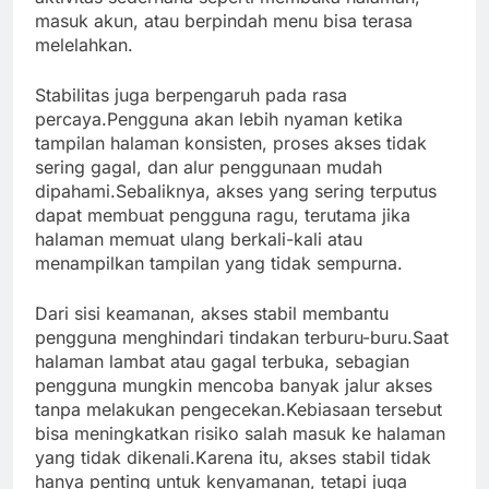
masuk akun, atau berpindah menu bisa terasa
melelahkan.
Stabilitas juga berpengaruh pada rasa
percaya.Pengguna akan lebih nyaman ketika
tampilan halaman konsisten, proses akses tidak
sering gagal, dan alur penggunaan mudah
dipahami.Sebaliknya, akses yang sering terputus
dapat membuat pengguna ragu, terutama jika
halaman memuat ulang berkali-kali atau
menampilkan tampilan yang tidak sempurna.
Dari sisi keamanan, akses stabil membantu
pengguna menghindari tindakan terburu-buru.Saat
halaman lambat atau gagal terbuka, sebagian
pengguna mungkin mencoba banyak jalur akses
tanpa melakukan pengecekan.Kebiasaan tersebut
bisa meningkatkan risiko salah masuk ke halaman
yang tidak dikenali.Karena itu, akses stabil tidak
hanya penting untuk kenyamanan, tetapi juga