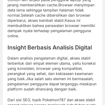
jarang membersihkan cache.Browser menyimpan
data lama sehingga tampilan halaman tidak
normal.Setelah cache dibersihkan dan browser
diperbarui, akses kembali stabil.Kasus ini
membuktikan bahwa perawatan browser memiliki
dampak nyata terhadap pengalaman pengguna
online.
Insight Berbasis Analisis Digital
Dalam analisis pengalaman digital, akses stabil
terbentuk dari empat elemen utama, yaitu koneksi
yang konsisten, browser yang kompatibel,
perangkat yang sehat, dan kebiasaan keamanan
yang baik.Jika salah satu elemen ini bermasalah,
pengalaman pengguna dapat terganggu meskipun
platform sudah dirancang dengan baik.
Dari sisi SEO, topik Pokemon787 dan akses stabil
sangat relevan karena menjawab kebutuhan nyata