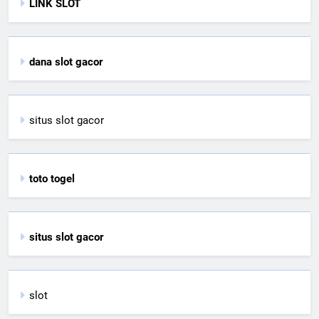
LINK SLOT
dana slot gacor
situs slot gacor
toto togel
situs slot gacor
slot