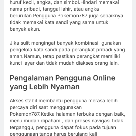
huruf kecil, angka, dan simbol.Hindari memakai
nama pribadi, tanggal lahir, atau angka
berurutan.Pengguna Pokemon787 juga sebaiknya
tidak memakai kata sandi yang sama untuk
banyak akun.
Jika sulit mengingat banyak kombinasi, gunakan
pengelola kata sandi pada perangkat pribadi yang
aman.Namun, tetap pastikan perangkat memiliki
kunci layar dan tidak mudah diakses orang lain.
Pengalaman Pengguna Online
yang Lebih Nyaman
Akses stabil membantu pengguna merasa lebih
percaya diri saat menggunakan
Pokemon787.Ketika halaman terbuka dengan baik,
menu mudah dipahami, dan proses navigasi tidak
terganggu, pengguna dapat fokus pada tujuan
penggunaan tanpa harus berulang kali