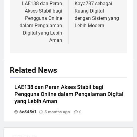
navigation
LAE138 dan Peran
Kaya787 sebagai
Akses Stabil bagi
Ruang Digital
Pengguna Online
dengan Sistem yang
dalam Pengalaman
Lebih Modern
Digital yang Lebih
Aman
Related News
LAE138 dan Peran Akses Stabil bagi
Pengguna Online dalam Pengalaman Digital
yang Lebih Aman
6c545d1
3 months ago
0