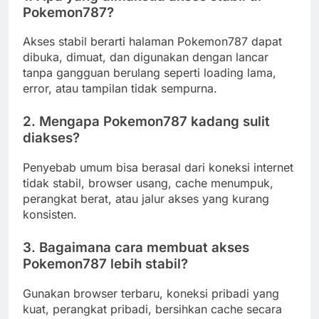
Pokemon787?
Akses stabil berarti halaman Pokemon787 dapat
dibuka, dimuat, dan digunakan dengan lancar
tanpa gangguan berulang seperti loading lama,
error, atau tampilan tidak sempurna.
2. Mengapa Pokemon787 kadang sulit
diakses?
Penyebab umum bisa berasal dari koneksi internet
tidak stabil, browser usang, cache menumpuk,
perangkat berat, atau jalur akses yang kurang
konsisten.
3. Bagaimana cara membuat akses
Pokemon787 lebih stabil?
Gunakan browser terbaru, koneksi pribadi yang
kuat, perangkat pribadi, bersihkan cache secara