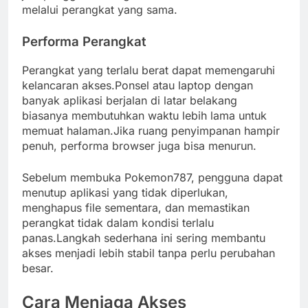
melalui perangkat yang sama.
Performa Perangkat
Perangkat yang terlalu berat dapat memengaruhi
kelancaran akses.Ponsel atau laptop dengan
banyak aplikasi berjalan di latar belakang
biasanya membutuhkan waktu lebih lama untuk
memuat halaman.Jika ruang penyimpanan hampir
penuh, performa browser juga bisa menurun.
Sebelum membuka Pokemon787, pengguna dapat
menutup aplikasi yang tidak diperlukan,
menghapus file sementara, dan memastikan
perangkat tidak dalam kondisi terlalu
panas.Langkah sederhana ini sering membantu
akses menjadi lebih stabil tanpa perlu perubahan
besar.
Cara Menjaga Akses