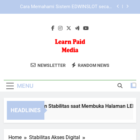
Skip
Cara Memahami Sistem LEBAH4D secara
to
Bertahap
content
Mengenal Struktur Menu KAYA787 yang
Sederhana, Efisien, dan Mudah Dipahami
Tips Meningkatkan Stabilitas saat Membuka
Halaman LEBAH4D
Cara Memahami Sistem EDWINSLOT secara
Bertahap
Learn Paid
Pelajari Strategi Iklan Berbayar Dengan
Cara Memahami Sistem LEBAH4D secara
NEWSLETTER
RANDOM NEWS
Bertahap
Media
Learn Paid Media. Panduan Untuk
Mengenal Struktur Menu KAYA787 yang
Pengiklan Digital Pemula Hingga
Sederhana, Efisien, dan Mudah Dipahami
MENU
Profesional.
ps Meningkatkan Stabilitas saat Membuka Halaman LEBAH4D
HEADLINES
Weeks Ago
Home
Stabilitas Akses Digital