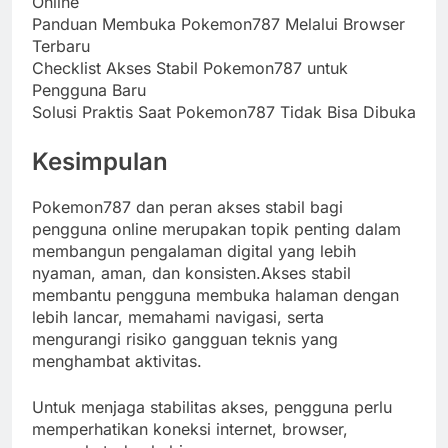
Online
Panduan Membuka Pokemon787 Melalui Browser
Terbaru
Checklist Akses Stabil Pokemon787 untuk
Pengguna Baru
Solusi Praktis Saat Pokemon787 Tidak Bisa Dibuka
Kesimpulan
Pokemon787 dan peran akses stabil bagi
pengguna online merupakan topik penting dalam
membangun pengalaman digital yang lebih
nyaman, aman, dan konsisten.Akses stabil
membantu pengguna membuka halaman dengan
lebih lancar, memahami navigasi, serta
mengurangi risiko gangguan teknis yang
menghambat aktivitas.
Untuk menjaga stabilitas akses, pengguna perlu
memperhatikan koneksi internet, browser,