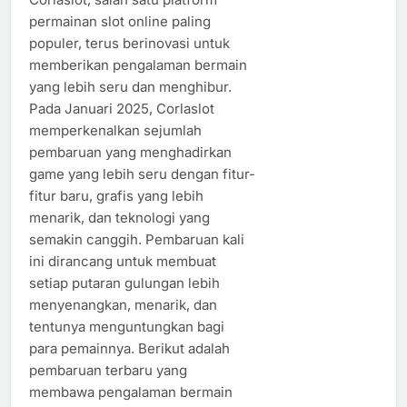
permainan slot online paling
populer, terus berinovasi untuk
memberikan pengalaman bermain
yang lebih seru dan menghibur.
Pada Januari 2025, Corlaslot
memperkenalkan sejumlah
pembaruan yang menghadirkan
game yang lebih seru dengan fitur-
fitur baru, grafis yang lebih
menarik, dan teknologi yang
semakin canggih. Pembaruan kali
ini dirancang untuk membuat
setiap putaran gulungan lebih
menyenangkan, menarik, dan
tentunya menguntungkan bagi
para pemainnya. Berikut adalah
pembaruan terbaru yang
membawa pengalaman bermain