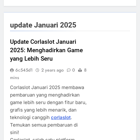
update Januari 2025
Update Corlaslot Januari
2025: Menghadirkan Game
yang Lebih Seru
6c545d1
2 years ago
0
8
mins
Corlaslot Januari 2025 membawa
pembaruan yang menghadirkan
game lebih seru dengan fitur baru,
grafis yang lebih menarik, dan
teknologi canggih
corlaslot
.
Temukan semua pembaruan di
sini!
Corlaslot, salah satu platform