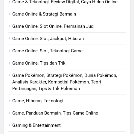
Game & Teknologi, Review Digital, Gaya Hidup Online
Game Online & Strategi Bermain
Game Online, Slot Online, Permainan Judi
Game Online, Slot, Jackpot, Hiburan
Game Online, Slot, Teknologi Game
Game Online, Tips dan Trik
Game Pokémon, Strategi Pokémon, Dunia Pokémon,
Analisis Karakter, Kompetisi Pokémon, Teori
Pertarungan, Tips & Trik Pokémon
Game, Hiburan, Teknologi
Game, Panduan Bermain, Tips Game Online
Gaming & Entertainment