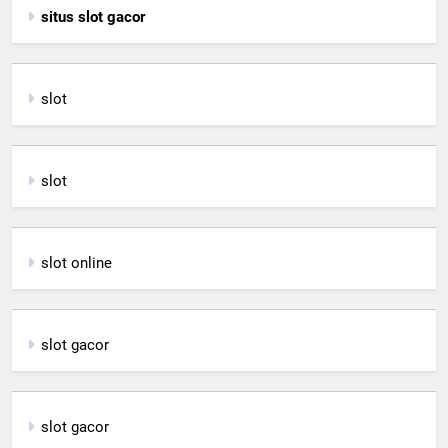
situs slot gacor
slot
slot
slot online
slot gacor
slot gacor