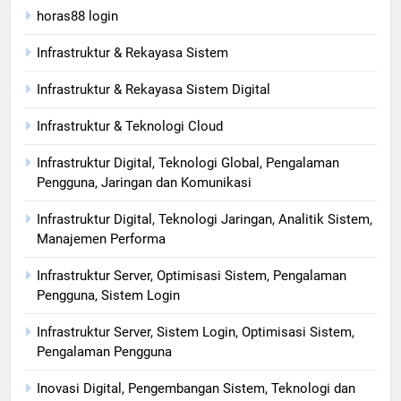
horas88 login
Infrastruktur & Rekayasa Sistem
Infrastruktur & Rekayasa Sistem Digital
Infrastruktur & Teknologi Cloud
Infrastruktur Digital, Teknologi Global, Pengalaman
Pengguna, Jaringan dan Komunikasi
Infrastruktur Digital, Teknologi Jaringan, Analitik Sistem,
Manajemen Performa
Infrastruktur Server, Optimisasi Sistem, Pengalaman
Pengguna, Sistem Login
Infrastruktur Server, Sistem Login, Optimisasi Sistem,
Pengalaman Pengguna
Inovasi Digital, Pengembangan Sistem, Teknologi dan