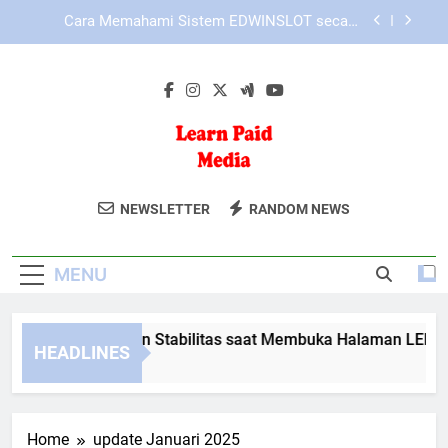
Skip
Cara Memahami Sistem LEBAH4D secara
to
Bertahap
content
Mengenal Struktur Menu KAYA787 yang
Sederhana, Efisien, dan Mudah Dipahami
Tips Meningkatkan Stabilitas saat Membuka
Halaman LEBAH4D
Cara Memahami Sistem EDWINSLOT secara
Bertahap
Learn Paid
Pelajari Strategi Iklan Berbayar Dengan
Cara Memahami Sistem LEBAH4D secara
NEWSLETTER
RANDOM NEWS
Bertahap
Media
Learn Paid Media. Panduan Untuk
Mengenal Struktur Menu KAYA787 yang
Pengiklan Digital Pemula Hingga
Sederhana, Efisien, dan Mudah Dipahami
MENU
Profesional.
ips Meningkatkan Stabilitas saat Membuka Halaman LEBAH4D
HEADLINES
Weeks Ago
Home
update Januari 2025