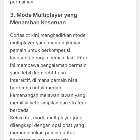
permainan.
3.
Mode Multiplayer yang
Menambah Keseruan
Corlaslot kini menghadirkan mode
multiplayer yang memungkinkan
pemain untuk berkompetisi
langsung dengan pemain lain. Fitur
ini membawa pengalaman bermain
yang lebih kompetitif dan
interaktif, di mana pemain bisa
berlomba untuk meraih
kemenangan melawan lawan yang
memiliki keterampilan dan strategi
berbeda.
Selain itu, mode multiplayer juga
dilengkapi dengan opsi chat yang
memungkinkan pemain untuk