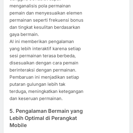
menganalisis pola permainan
pemain dan menyesuaikan elemen
permainan seperti frekuensi bonus
dan tingkat kesulitan berdasarkan
gaya bermain.
AI ini memberikan pengalaman
yang lebih interaktif karena setiap
sesi permainan terasa berbeda,
disesuaikan dengan cara pemain
berinteraksi dengan permainan.
Pembaruan ini menjadikan setiap
putaran gulungan lebih tak
terduga, meningkatkan ketegangan
dan keseruan permainan.
5.
Pengalaman Bermain yang
Lebih Optimal di Perangkat
Mobile