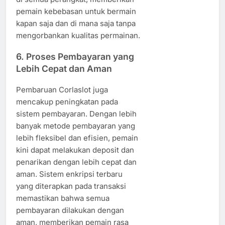
pemain kebebasan untuk bermain
kapan saja dan di mana saja tanpa
mengorbankan kualitas permainan.
6.
Proses Pembayaran yang
Lebih Cepat dan Aman
Pembaruan Corlaslot juga
mencakup peningkatan pada
sistem pembayaran. Dengan lebih
banyak metode pembayaran yang
lebih fleksibel dan efisien, pemain
kini dapat melakukan deposit dan
penarikan dengan lebih cepat dan
aman. Sistem enkripsi terbaru
yang diterapkan pada transaksi
memastikan bahwa semua
pembayaran dilakukan dengan
aman, memberikan pemain rasa