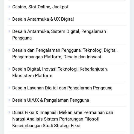
Casino, Slot Online, Jackpot
Desain Antarmuka & UX Digital
Desain Antarmuka, Sistem Digital, Pengalaman
Pengguna
Desain dan Pengalaman Pengguna, Teknologi Digital,
Pengembangan Platform, Desain dan Inovasi
Desain Digital, Inovasi Teknologi, Keberlanjutan,
Ekosistem Platform
Desain Layanan Digital dan Pengalaman Pengguna
Desain UI/UX & Pengalaman Pengguna
Dunia Fiksi & Imajinasi Mekanisme Permainan dan
Narasi Analisis Sistem Pertarungan Filosofi
Keseimbangan Studi Strategi Fiksi