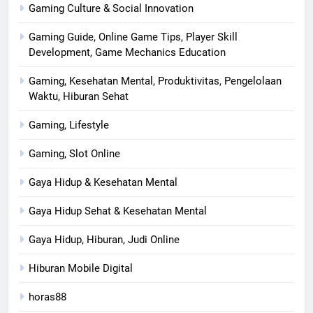
Gaming Culture & Social Innovation
Gaming Guide, Online Game Tips, Player Skill
Development, Game Mechanics Education
Gaming, Kesehatan Mental, Produktivitas, Pengelolaan
Waktu, Hiburan Sehat
Gaming, Lifestyle
Gaming, Slot Online
Gaya Hidup & Kesehatan Mental
Gaya Hidup Sehat & Kesehatan Mental
Gaya Hidup, Hiburan, Judi Online
Hiburan Mobile Digital
horas88