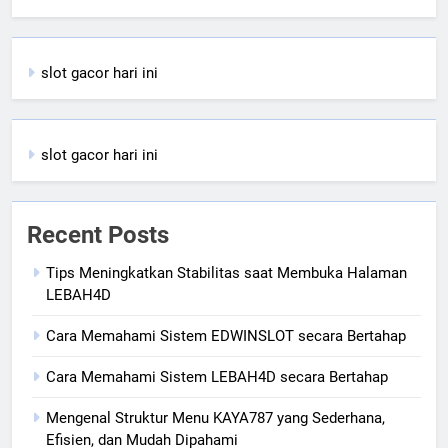
slot gacor hari ini
slot gacor hari ini
Recent Posts
Tips Meningkatkan Stabilitas saat Membuka Halaman
LEBAH4D
Cara Memahami Sistem EDWINSLOT secara Bertahap
Cara Memahami Sistem LEBAH4D secara Bertahap
Mengenal Struktur Menu KAYA787 yang Sederhana,
Efisien, dan Mudah Dipahami