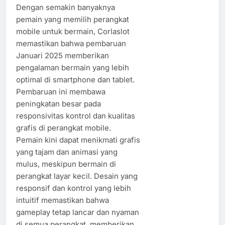
Dengan semakin banyaknya
pemain yang memilih perangkat
mobile untuk bermain, Corlaslot
memastikan bahwa pembaruan
Januari 2025 memberikan
pengalaman bermain yang lebih
optimal di smartphone dan tablet.
Pembaruan ini membawa
peningkatan besar pada
responsivitas kontrol dan kualitas
grafis di perangkat mobile.
Pemain kini dapat menikmati grafis
yang tajam dan animasi yang
mulus, meskipun bermain di
perangkat layar kecil. Desain yang
responsif dan kontrol yang lebih
intuitif memastikan bahwa
gameplay tetap lancar dan nyaman
di semua perangkat, memberikan