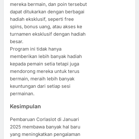
mereka bermain, dan poin tersebut
dapat ditukarkan dengan berbagai
hadiah eksklusif, seperti free
spins, bonus uang, atau akses ke
turnamen eksklusif dengan hadiah
besar.
Program ini tidak hanya
memberikan lebih banyak hadiah
kepada pemain setia tetapi juga
mendorong mereka untuk terus
bermain, meraih lebih banyak
keuntungan dari setiap sesi
permainan.
Kesimpulan
Pembaruan Corlaslot di Januari
2025 membawa banyak hal baru
yang meningkatkan pengalaman