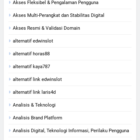
Akses Fleksibel & Pengalaman Pengguna
Akses Multi-Perangkat dan Stabilitas Digital
Akses Resmi & Validasi Domain
alternatif edwinslot
alternatif horas88
alternatif kaya787
alternatif link edwinslot
alternatif link laris4d
Analisis & Teknologi
Analisis Brand Platform
Analisis Digital, Teknologi Informasi, Perilaku Pengguna