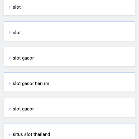
slot
slot
slot gacor
slot gacor hari ini
slot gacor
situs slot thailand