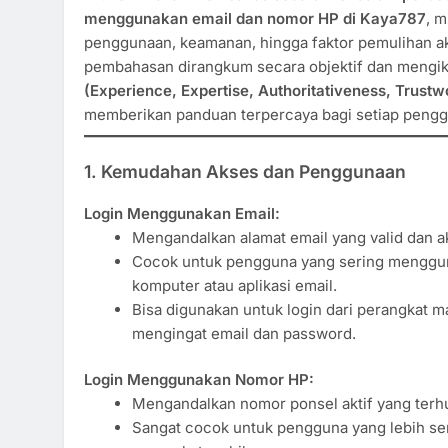
menggunakan email dan nomor HP di Kaya787
, 
penggunaan, keamanan, hingga faktor pemulihan 
pembahasan dirangkum secara objektif dan mengik
(Experience, Expertise, Authoritativeness, Trustw
memberikan panduan terpercaya bagi setiap pengg
1.
Kemudahan Akses dan Penggunaan
Login Menggunakan Email:
Mengandalkan alamat email yang valid dan ak
Cocok untuk pengguna yang sering menggu
komputer atau aplikasi email.
Bisa digunakan untuk login dari perangkat 
mengingat email dan password.
Login Menggunakan Nomor HP:
Mengandalkan nomor ponsel aktif yang ter
Sangat cocok untuk pengguna yang lebih seri