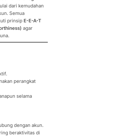
mulai dari kemudahan
akun. Semua
uti prinsip
E-E-A-T
orthiness)
agar
una.
tif.
nakan perangkat
manapun selama
hubung dengan akun.
ng beraktivitas di