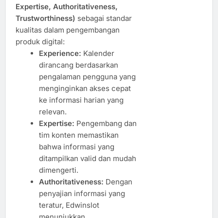
Expertise, Authoritativeness,
Trustworthiness)
sebagai standar
kualitas dalam pengembangan
produk digital:
Experience:
Kalender
dirancang berdasarkan
pengalaman pengguna yang
menginginkan akses cepat
ke informasi harian yang
relevan.
Expertise:
Pengembang dan
tim konten memastikan
bahwa informasi yang
ditampilkan valid dan mudah
dimengerti.
Authoritativeness:
Dengan
penyajian informasi yang
teratur, Edwinslot
menunjukkan