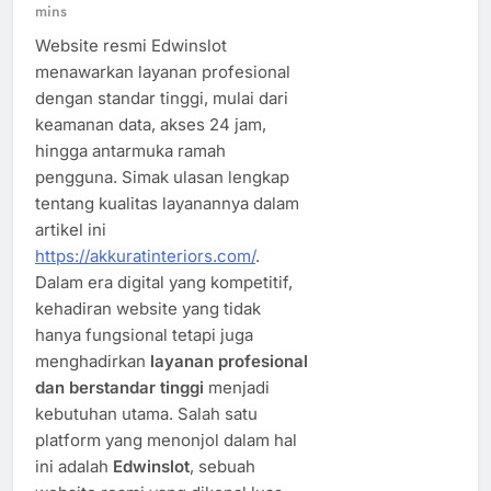
mins
Website resmi Edwinslot
menawarkan layanan profesional
dengan standar tinggi, mulai dari
keamanan data, akses 24 jam,
hingga antarmuka ramah
pengguna. Simak ulasan lengkap
tentang kualitas layanannya dalam
artikel ini
https://akkuratinteriors.com/
.
Dalam era digital yang kompetitif,
kehadiran website yang tidak
hanya fungsional tetapi juga
menghadirkan
layanan profesional
dan berstandar tinggi
menjadi
kebutuhan utama. Salah satu
platform yang menonjol dalam hal
ini adalah
Edwinslot
, sebuah