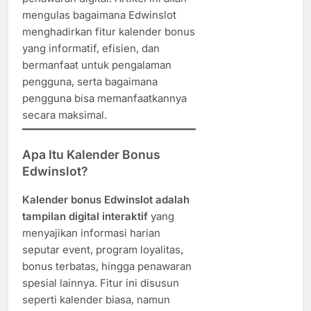
mengulas bagaimana Edwinslot
menghadirkan fitur kalender bonus
yang informatif, efisien, dan
bermanfaat untuk pengalaman
pengguna, serta bagaimana
pengguna bisa memanfaatkannya
secara maksimal.
Apa Itu Kalender Bonus
Edwinslot?
Kalender bonus Edwinslot adalah
tampilan digital interaktif
yang
menyajikan informasi harian
seputar event, program loyalitas,
bonus terbatas, hingga penawaran
spesial lainnya. Fitur ini disusun
seperti kalender biasa, namun