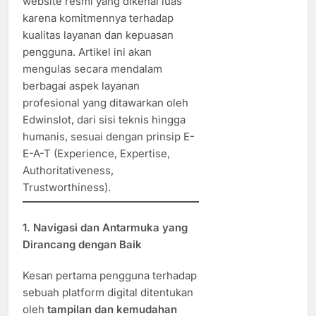
website resmi yang dikenal luas
karena komitmennya terhadap
kualitas layanan dan kepuasan
pengguna. Artikel ini akan
mengulas secara mendalam
berbagai aspek layanan
profesional yang ditawarkan oleh
Edwinslot, dari sisi teknis hingga
humanis, sesuai dengan prinsip E-
E-A-T (Experience, Expertise,
Authoritativeness,
Trustworthiness).
1. Navigasi dan Antarmuka yang
Dirancang dengan Baik
Kesan pertama pengguna terhadap
sebuah platform digital ditentukan
oleh
tampilan dan kemudahan