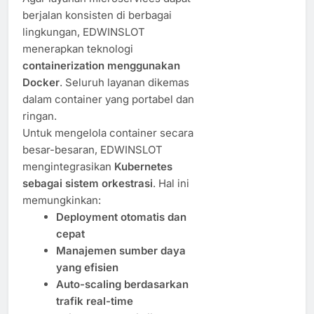
berjalan konsisten di berbagai
lingkungan, EDWINSLOT
menerapkan teknologi
containerization menggunakan
Docker
. Seluruh layanan dikemas
dalam container yang portabel dan
ringan.
Untuk mengelola container secara
besar-besaran, EDWINSLOT
mengintegrasikan
Kubernetes
sebagai sistem orkestrasi
. Hal ini
memungkinkan:
Deployment otomatis dan
cepat
Manajemen sumber daya
yang efisien
Auto-scaling berdasarkan
trafik real-time