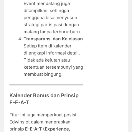
Event mendatang juga
ditampilkan, sehingga
pengguna bisa menyusun
strategi partisipasi dengan
matang tanpa terburu-buru.
Transparansi dan Kejelasan
Setiap item di kalender
dilengkapi informasi detail.
Tidak ada kejutan atau
ketentuan tersembunyi yang
membuat bingung.
Kalender Bonus dan Prinsip
E-E-A-T
Fitur ini juga memperkuat posisi
Edwinslot dalam menerapkan
prinsip
E-E-A-T (Experience,