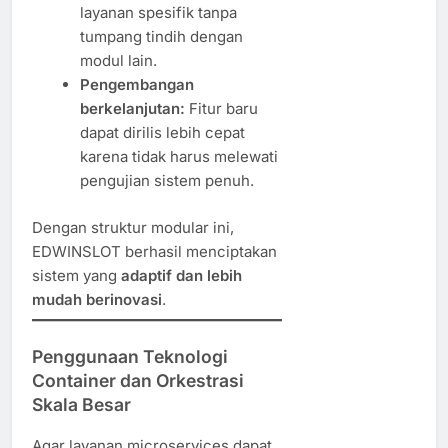
layanan spesifik tanpa
tumpang tindih dengan
modul lain.
Pengembangan
berkelanjutan:
Fitur baru
dapat dirilis lebih cepat
karena tidak harus melewati
pengujian sistem penuh.
Dengan struktur modular ini,
EDWINSLOT berhasil menciptakan
sistem yang
adaptif dan lebih
mudah berinovasi
.
Penggunaan Teknologi
Container dan Orkestrasi
Skala Besar
Agar layanan microservices dapat