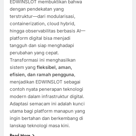
EDWINSLOT membuktikan bahwa
dengan pendekatan yang
terstruktur—dari modularisasi,
containerization, cloud hybrid,
hingga observabilitas berbasis AI—
platform digital bisa menjadi
tangguh dan siap menghadapi
perubahan yang cepat.
Transformasi ini menghasilkan
sistem yang
fleksibel, aman,
efisien, dan ramah pengguna
,
menjadikan EDWINSLOT sebagai
contoh nyata penerapan teknologi
modern dalam infrastruktur digital.
Adaptasi semacam ini adalah kunci
utama bagi platform manapun yang
ingin bertahan dan berkembang di
lanskap teknologi masa kini.
Read More