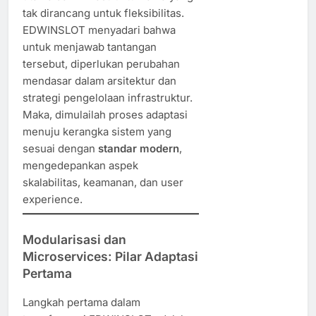
tak dirancang untuk fleksibilitas.
EDWINSLOT menyadari bahwa
untuk menjawab tantangan
tersebut, diperlukan perubahan
mendasar dalam arsitektur dan
strategi pengelolaan infrastruktur.
Maka, dimulailah proses adaptasi
menuju kerangka sistem yang
sesuai dengan
standar modern
,
mengedepankan aspek
skalabilitas, keamanan, dan user
experience.
Modularisasi dan
Microservices: Pilar Adaptasi
Pertama
Langkah pertama dalam