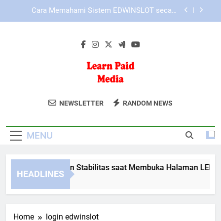
Skip
Cara Memahami Sistem LEBAH4D secara
to
Bertahap
content
Mengenal Struktur Menu KAYA787 yang
Sederhana, Efisien, dan Mudah Dipahami
Tips Meningkatkan Stabilitas saat Membuka
Halaman LEBAH4D
Cara Memahami Sistem EDWINSLOT secara
Bertahap
Learn Paid
Pelajari Strategi Iklan Berbayar Dengan
Cara Memahami Sistem LEBAH4D secara
NEWSLETTER
RANDOM NEWS
Bertahap
Media
Learn Paid Media. Panduan Untuk
Mengenal Struktur Menu KAYA787 yang
Pengiklan Digital Pemula Hingga
Sederhana, Efisien, dan Mudah Dipahami
MENU
Profesional.
ps Meningkatkan Stabilitas saat Membuka Halaman LEBAH4D
HEADLINES
Weeks Ago
Home
login edwinslot