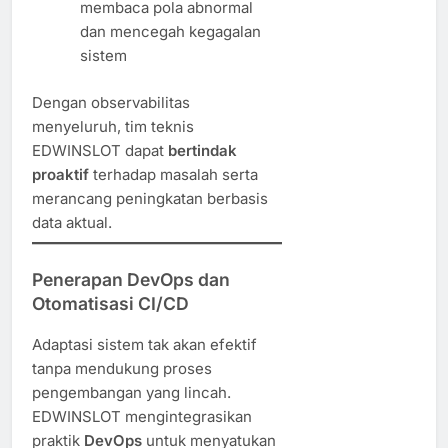
membaca pola abnormal
dan mencegah kegagalan
sistem
Dengan observabilitas
menyeluruh, tim teknis
EDWINSLOT dapat
bertindak
proaktif
terhadap masalah serta
merancang peningkatan berbasis
data aktual.
Penerapan DevOps dan
Otomatisasi CI/CD
Adaptasi sistem tak akan efektif
tanpa mendukung proses
pengembangan yang lincah.
EDWINSLOT mengintegrasikan
praktik
DevOps
untuk menyatukan