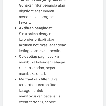
Gunakan fitur penanda atau
highlight agar mudah
menemukan program
favorit.
Aktifkan pengingat
:
Sinkronkan dengan
kalender pribadi atau
aktifkan notifikasi agar tidak
ketinggalan event penting.
Cek setiap pagi
: Jadikan
membuka kalender sebagai
rutinitas harian, seperti
membuka email.
Manfaatkan filter
: Jika
tersedia, gunakan filter
kategori untuk
memfokuskan pada jenis
event tertentu, seperti