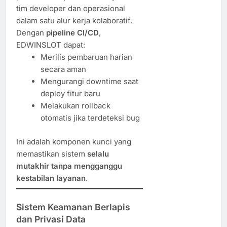
tim developer dan operasional
dalam satu alur kerja kolaboratif.
Dengan
pipeline CI/CD
,
EDWINSLOT dapat:
Merilis pembaruan harian
secara aman
Mengurangi downtime saat
deploy fitur baru
Melakukan rollback
otomatis jika terdeteksi bug
Ini adalah komponen kunci yang
memastikan sistem
selalu
mutakhir tanpa mengganggu
kestabilan layanan
.
Sistem Keamanan Berlapis
dan Privasi Data