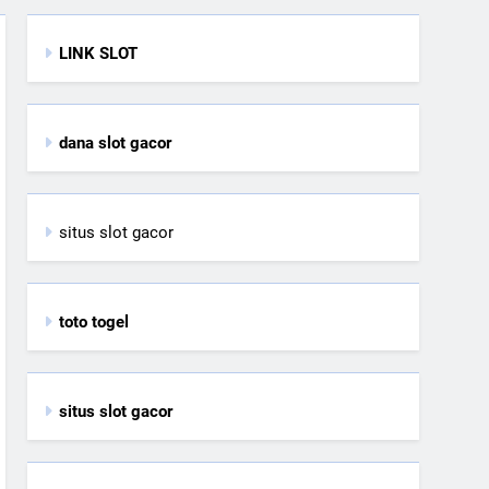
LINK SLOT
dana slot gacor
situs slot gacor
toto togel
situs slot gacor