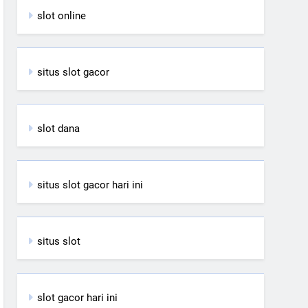
slot online
situs slot gacor
slot dana
situs slot gacor hari ini
situs slot
slot gacor hari ini