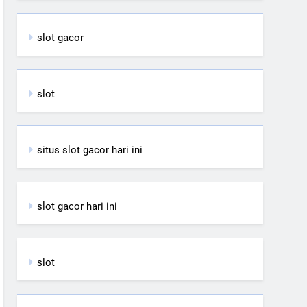
slot gacor
slot
situs slot gacor hari ini
slot gacor hari ini
slot