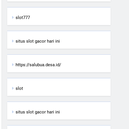
slot777
situs slot gacor hari ini
https://salubua.desa.id/
slot
situs slot gacor hari ini