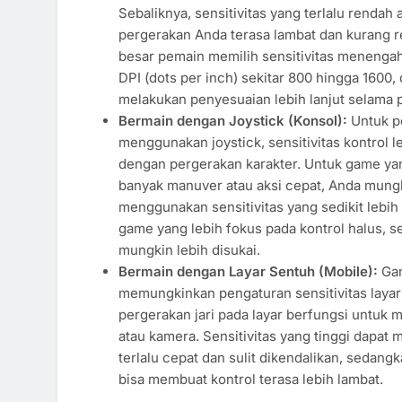
Sebaliknya, sensitivitas yang terlalu renda
pergerakan Anda terasa lambat dan kurang r
besar pemain memilih sensitivitas menenga
DPI (dots per inch) sekitar 800 hingga 1600
melakukan penyesuaian lebih lanjut selama 
Bermain dengan Joystick (Konsol):
Untuk p
menggunakan joystick, sensitivitas kontrol l
dengan pergerakan karakter. Untuk game y
banyak manuver atau aksi cepat, Anda mungk
menggunakan sensitivitas yang sedikit lebih
game yang lebih fokus pada kontrol halus, se
mungkin lebih disukai.
Bermain dengan Layar Sentuh (Mobile):
Gam
memungkinkan pengaturan sensitivitas layar
pergerakan jari pada layar berfungsi untuk 
atau kamera. Sensitivitas yang tinggi dapat
terlalu cepat dan sulit dikendalikan, sedangk
bisa membuat kontrol terasa lebih lambat.