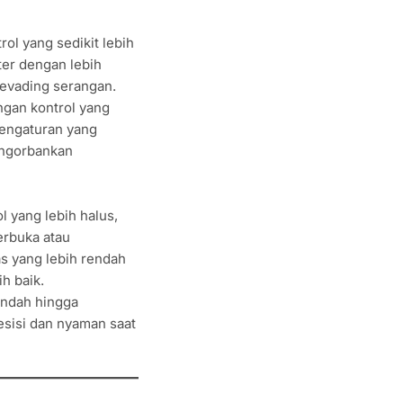
rol yang sedikit lebih
er dengan lebih
 evading serangan.
ngan kontrol yang
pengaturan yang
engorbankan
 yang lebih halus,
erbuka atau
tas yang lebih rendah
h baik.
endah hingga
esisi dan nyaman saat