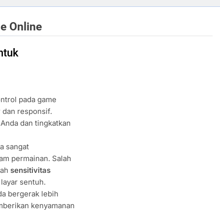
e Online
ntuk
ontrol pada game
 dan responsif.
 Anda dan tingkatkan
a sangat
am permainan. Salah
lah
sensitivitas
 layar sentuh.
da bergerak lebih
emberikan kenyamanan