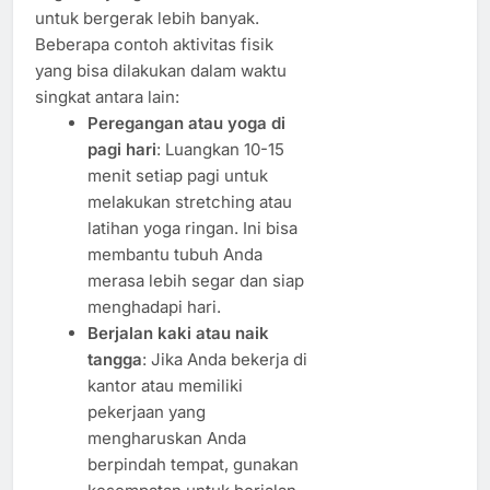
untuk bergerak lebih banyak.
Beberapa contoh aktivitas fisik
yang bisa dilakukan dalam waktu
singkat antara lain:
Peregangan atau yoga di
pagi hari
: Luangkan 10-15
menit setiap pagi untuk
melakukan stretching atau
latihan yoga ringan. Ini bisa
membantu tubuh Anda
merasa lebih segar dan siap
menghadapi hari.
Berjalan kaki atau naik
tangga
: Jika Anda bekerja di
kantor atau memiliki
pekerjaan yang
mengharuskan Anda
berpindah tempat, gunakan