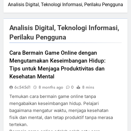
Analisis Digital, Teknologi Informasi, Perilaku Pengguna
Analisis Digital, Teknologi Informasi,
Perilaku Pengguna
Cara Bermain Game Online dengan
Mengutamakan Keseimbangan Hidup:
Tips untuk Menjaga Produktivitas dan
Kesehatan Mental
6c545d1
8 months ago
0
8 mins
Temukan cara bermain game online tanpa
mengabaikan keseimbangan hidup. Pelajari
bagaimana mengatur waktu, menjaga kesehatan
fisik dan mental, dan tetap produktif tanpa merasa
tertekan.