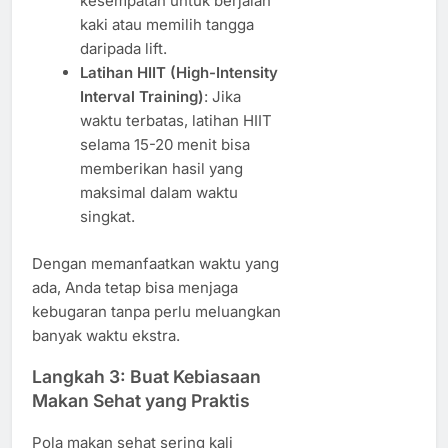
kesempatan untuk berjalan
kaki atau memilih tangga
daripada lift.
Latihan HIIT (High-Intensity
Interval Training)
: Jika
waktu terbatas, latihan HIIT
selama 15-20 menit bisa
memberikan hasil yang
maksimal dalam waktu
singkat.
Dengan memanfaatkan waktu yang
ada, Anda tetap bisa menjaga
kebugaran tanpa perlu meluangkan
banyak waktu ekstra.
Langkah 3: Buat Kebiasaan
Makan Sehat yang Praktis
Pola makan sehat sering kali