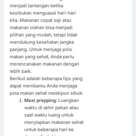
menjadi tantangan ketika
kesibukan menguasai hari-hari
kita. Makanan cepat saji atau
makanan olahan bisa menjadi
pilihan yang mudah, tetapi tidak
mendukung kesehatan jangka
panjang. Untuk menjaga pola
makan yang sehat, Anda perlu
merencanakan makanan dengan
lebih baik.
Berikut adalah beberapa tips yang
dapat membantu Anda menjaga
pola makan sehat meskipun sibuk:
Meal prepping
: Luangkan
waktu di akhir pekan atau
saat waktu luang untuk
menyiapkan makanan sehat
untuk beberapa hari ke