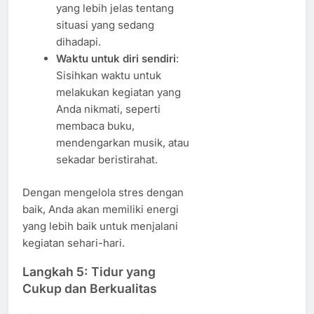
yang lebih jelas tentang
situasi yang sedang
dihadapi.
Waktu untuk diri sendiri
:
Sisihkan waktu untuk
melakukan kegiatan yang
Anda nikmati, seperti
membaca buku,
mendengarkan musik, atau
sekadar beristirahat.
Dengan mengelola stres dengan
baik, Anda akan memiliki energi
yang lebih baik untuk menjalani
kegiatan sehari-hari.
Langkah 5: Tidur yang
Cukup dan Berkualitas