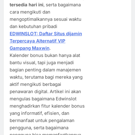
tersedia hari ini
, serta bagaimana
cara mengikuti dan
mengoptimalkannya sesuai waktu
dan kebutuhan pribadi
EDWINSLOT: Daftar Situs dijamin
Terpercaya Alternatif VIP
Gampang Maxwin
.
Kalender bonus bukan hanya alat
bantu visual, tapi juga menjadi
bagian penting dalam manajemen
waktu, terutama bagi mereka yang
aktif mengikuti berbagai
penawaran digital. Artikel ini akan
mengulas bagaimana Edwinslot
menghadirkan fitur kalender bonus
yang informatif, efisien, dan
bermanfaat untuk pengalaman
pengguna, serta bagaimana
pengguna bisa memanfaatkannya