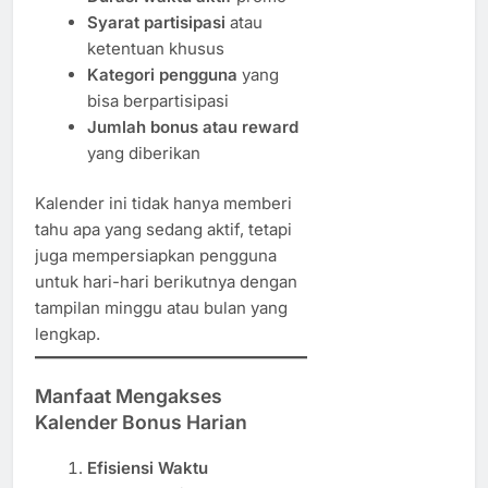
Syarat partisipasi
atau
ketentuan khusus
Kategori pengguna
yang
bisa berpartisipasi
Jumlah bonus atau reward
yang diberikan
Kalender ini tidak hanya memberi
tahu apa yang sedang aktif, tetapi
juga mempersiapkan pengguna
untuk hari-hari berikutnya dengan
tampilan minggu atau bulan yang
lengkap.
Manfaat Mengakses
Kalender Bonus Harian
Efisiensi Waktu