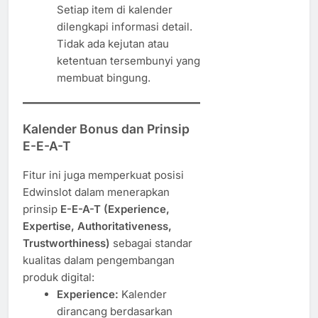
Setiap item di kalender
dilengkapi informasi detail.
Tidak ada kejutan atau
ketentuan tersembunyi yang
membuat bingung.
Kalender Bonus dan Prinsip
E-E-A-T
Fitur ini juga memperkuat posisi
Edwinslot dalam menerapkan
prinsip
E-E-A-T (Experience,
Expertise, Authoritativeness,
Trustworthiness)
sebagai standar
kualitas dalam pengembangan
produk digital:
Experience:
Kalender
dirancang berdasarkan