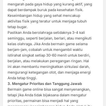
mengarah pada gaya hidup yang kurang aktif, yang
dapat berdampak buruk pada kesehatan fisik.
Keseimbangan hidup yang sehat mencakup
aktivitas fisik yang teratur untuk menjaga tubuh
tetap bugar.
Pastikan Anda berolahraga setidaknya 3-4 kali
seminggu, seperti berjalan, berlari, atau mengikuti
kelas olahraga. Jika Anda bermain game selama
berjam-jam, cobalah untuk mengambil waktu
istirahat singkat setiap 30-60 menit untuk berdiri,
berjalan, atau melakukan peregangan ringan. Hal
ini akan membantu meningkatkan sirkulasi darah,
mengurangi ketegangan otot, dan menjaga energi
Anda tetap tinggi.
3. Mengatur Prioritas dan Tanggung Jawab
Bermain game online bisa sangat menyenangkan,
tetapi jika Anda tidak bijaksana dalam mengatur
prioritas, permainan bisa menjadi hal yang