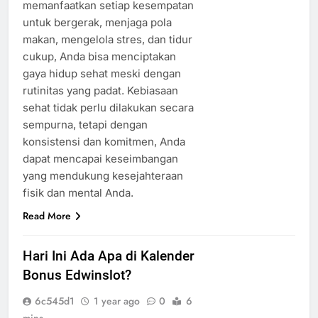
memanfaatkan setiap kesempatan
untuk bergerak, menjaga pola
makan, mengelola stres, dan tidur
cukup, Anda bisa menciptakan
gaya hidup sehat meski dengan
rutinitas yang padat. Kebiasaan
sehat tidak perlu dilakukan secara
sempurna, tetapi dengan
konsistensi dan komitmen, Anda
dapat mencapai keseimbangan
yang mendukung kesejahteraan
fisik dan mental Anda.
Read More
Hari Ini Ada Apa di Kalender
Bonus Edwinslot?
6c545d1
1 year ago
0
6
mins