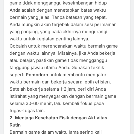
game tidak mengganggu keseimbangan hidup
Anda adalah dengan menetapkan batas waktu
bermain yang jelas. Tanpa batasan yang tepat,
Anda mungkin akan terjebak dalam sesi permainan
yang panjang, yang pada akhirnya mengurangi
waktu untuk kegiatan penting lainnya.
Cobalah untuk merencanakan waktu bermain game
dengan waktu lainnya. Misalnya, jika Anda bekerja
atau belajar, pastikan game tidak mengganggu
tanggung jawab utama Anda. Gunakan teknik
seperti
Pomodoro
untuk membantu mengatur
waktu bermain dan bekerja secara lebih efisien.
Setelah bekerja selama 1-2 jam, beri diri Anda
istirahat yang menyegarkan dengan bermain game
selama 30-60 menit, lalu kembali fokus pada
tugas-tugas lain.
2. Menjaga Kesehatan Fisik dengan Aktivitas
Rutin
Bermain game dalam waktu lama sering kali