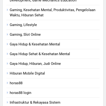
Development, Game Mechanics Education
Gaming, Kesehatan Mental, Produktivitas, Pengelolaan
Waktu, Hiburan Sehat
Gaming, Lifestyle
Gaming, Slot Online
Gaya Hidup & Kesehatan Mental
Gaya Hidup Sehat & Kesehatan Mental
Gaya Hidup, Hiburan, Judi Online
Hiburan Mobile Digital
horas88
horas88 login
Infrastruktur & Rekayasa Sistem