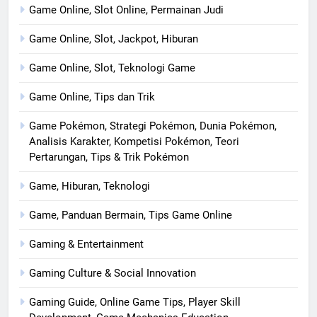
Game Online, Slot Online, Permainan Judi
Game Online, Slot, Jackpot, Hiburan
Game Online, Slot, Teknologi Game
Game Online, Tips dan Trik
Game Pokémon, Strategi Pokémon, Dunia Pokémon,
Analisis Karakter, Kompetisi Pokémon, Teori
Pertarungan, Tips & Trik Pokémon
Game, Hiburan, Teknologi
Game, Panduan Bermain, Tips Game Online
Gaming & Entertainment
Gaming Culture & Social Innovation
Gaming Guide, Online Game Tips, Player Skill