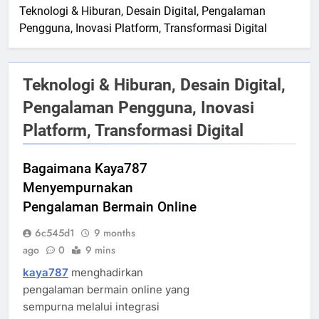
Teknologi & Hiburan, Desain Digital, Pengalaman
Pengguna, Inovasi Platform, Transformasi Digital
Teknologi & Hiburan, Desain Digital,
Pengalaman Pengguna, Inovasi
Platform, Transformasi Digital
Bagaimana Kaya787
Menyempurnakan
Pengalaman Bermain Online
6c545d1
9 months
ago
0
9 mins
kaya787
menghadirkan
pengalaman bermain online yang
sempurna melalui integrasi