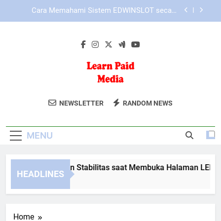
Skip
Cara Memahami Sistem LEBAH4D secara
to
Bertahap
content
Mengenal Struktur Menu KAYA787 yang
Sederhana, Efisien, dan Mudah Dipahami
Tips Meningkatkan Stabilitas saat Membuka
Halaman LEBAH4D
Cara Memahami Sistem EDWINSLOT secara
Bertahap
Learn Paid
Pelajari Strategi Iklan Berbayar Dengan
Cara Memahami Sistem LEBAH4D secara
NEWSLETTER
RANDOM NEWS
Bertahap
Media
Learn Paid Media. Panduan Untuk
Mengenal Struktur Menu KAYA787 yang
Pengiklan Digital Pemula Hingga
Sederhana, Efisien, dan Mudah Dipahami
MENU
Profesional.
ips Meningkatkan Stabilitas saat Membuka Halaman LEBAH4D
HEADLINES
Weeks Ago
Home