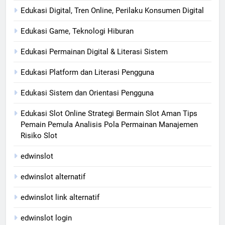
Edukasi Digital, Tren Online, Perilaku Konsumen Digital
Edukasi Game, Teknologi Hiburan
Edukasi Permainan Digital & Literasi Sistem
Edukasi Platform dan Literasi Pengguna
Edukasi Sistem dan Orientasi Pengguna
Edukasi Slot Online Strategi Bermain Slot Aman Tips
Pemain Pemula Analisis Pola Permainan Manajemen
Risiko Slot
edwinslot
edwinslot alternatif
edwinslot link alternatif
edwinslot login