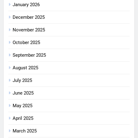
January 2026
December 2025
November 2025
October 2025
September 2025
August 2025
July 2025
June 2025
May 2025
April 2025
March 2025