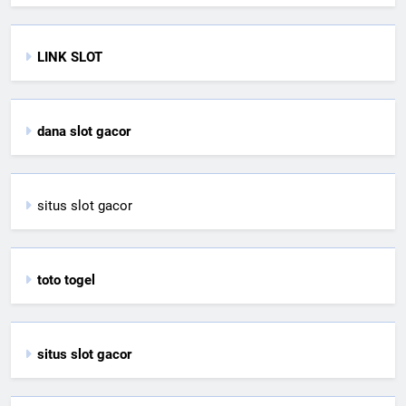
LINK SLOT
dana slot gacor
situs slot gacor
toto togel
situs slot gacor