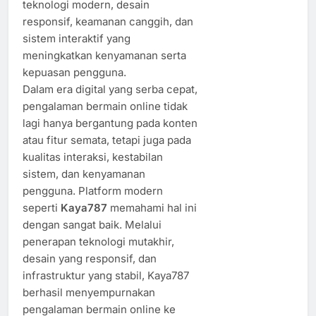
teknologi modern, desain
responsif, keamanan canggih, dan
sistem interaktif yang
meningkatkan kenyamanan serta
kepuasan pengguna.
Dalam era digital yang serba cepat,
pengalaman bermain online tidak
lagi hanya bergantung pada konten
atau fitur semata, tetapi juga pada
kualitas interaksi, kestabilan
sistem, dan kenyamanan
pengguna. Platform modern
seperti
Kaya787
memahami hal ini
dengan sangat baik. Melalui
penerapan teknologi mutakhir,
desain yang responsif, dan
infrastruktur yang stabil, Kaya787
berhasil menyempurnakan
pengalaman bermain online ke