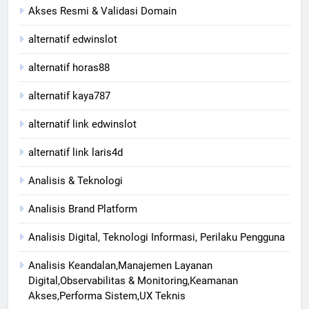
Akses Resmi & Validasi Domain
alternatif edwinslot
alternatif horas88
alternatif kaya787
alternatif link edwinslot
alternatif link laris4d
Analisis & Teknologi
Analisis Brand Platform
Analisis Digital, Teknologi Informasi, Perilaku Pengguna
Analisis Keandalan,Manajemen Layanan
Digital,Observabilitas & Monitoring,Keamanan
Akses,Performa Sistem,UX Teknis