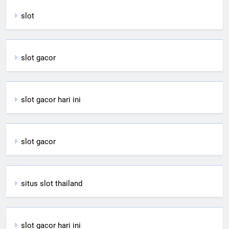
slot
slot gacor
slot gacor hari ini
slot gacor
situs slot thailand
slot gacor hari ini