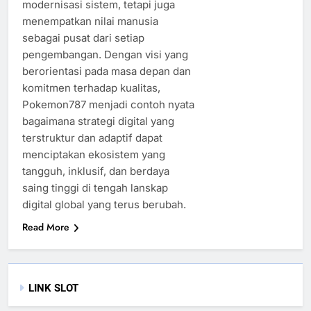
modernisasi sistem, tetapi juga
menempatkan nilai manusia
sebagai pusat dari setiap
pengembangan. Dengan visi yang
berorientasi pada masa depan dan
komitmen terhadap kualitas,
Pokemon787 menjadi contoh nyata
bagaimana strategi digital yang
terstruktur dan adaptif dapat
menciptakan ekosistem yang
tangguh, inklusif, dan berdaya
saing tinggi di tengah lanskap
digital global yang terus berubah.
Read More
LINK SLOT