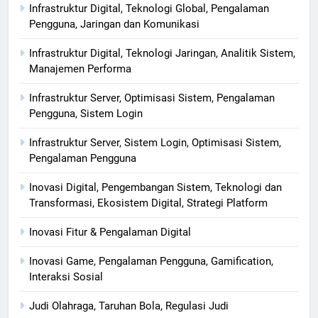
Infrastruktur Digital, Teknologi Global, Pengalaman
Pengguna, Jaringan dan Komunikasi
Infrastruktur Digital, Teknologi Jaringan, Analitik Sistem,
Manajemen Performa
Infrastruktur Server, Optimisasi Sistem, Pengalaman
Pengguna, Sistem Login
Infrastruktur Server, Sistem Login, Optimisasi Sistem,
Pengalaman Pengguna
Inovasi Digital, Pengembangan Sistem, Teknologi dan
Transformasi, Ekosistem Digital, Strategi Platform
Inovasi Fitur & Pengalaman Digital
Inovasi Game, Pengalaman Pengguna, Gamification,
Interaksi Sosial
Judi Olahraga, Taruhan Bola, Regulasi Judi