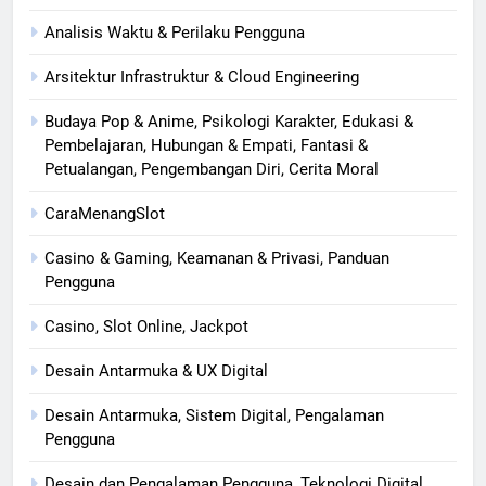
Analisis Waktu & Perilaku Pengguna
Arsitektur Infrastruktur & Cloud Engineering
Budaya Pop & Anime, Psikologi Karakter, Edukasi &
Pembelajaran, Hubungan & Empati, Fantasi &
Petualangan, Pengembangan Diri, Cerita Moral
CaraMenangSlot
Casino & Gaming, Keamanan & Privasi, Panduan
Pengguna
Casino, Slot Online, Jackpot
Desain Antarmuka & UX Digital
Desain Antarmuka, Sistem Digital, Pengalaman
Pengguna
Desain dan Pengalaman Pengguna, Teknologi Digital,