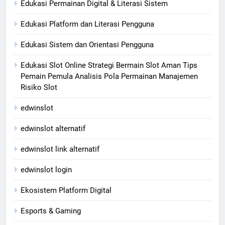
Edukasi Permainan Digital & Literasi Sistem
Edukasi Platform dan Literasi Pengguna
Edukasi Sistem dan Orientasi Pengguna
Edukasi Slot Online Strategi Bermain Slot Aman Tips
Pemain Pemula Analisis Pola Permainan Manajemen
Risiko Slot
edwinslot
edwinslot alternatif
edwinslot link alternatif
edwinslot login
Ekosistem Platform Digital
Esports & Gaming