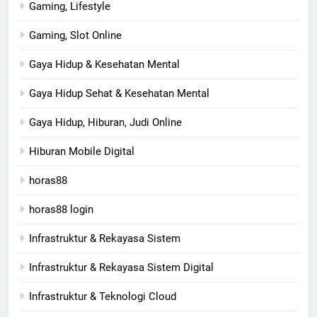
Gaming, Lifestyle
Gaming, Slot Online
Gaya Hidup & Kesehatan Mental
Gaya Hidup Sehat & Kesehatan Mental
Gaya Hidup, Hiburan, Judi Online
Hiburan Mobile Digital
horas88
horas88 login
Infrastruktur & Rekayasa Sistem
Infrastruktur & Rekayasa Sistem Digital
Infrastruktur & Teknologi Cloud