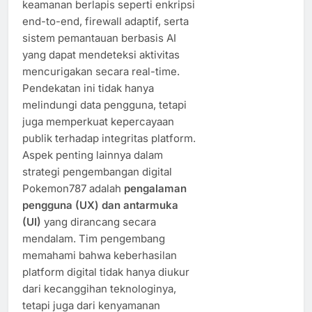
keamanan berlapis seperti enkripsi
end-to-end, firewall adaptif, serta
sistem pemantauan berbasis AI
yang dapat mendeteksi aktivitas
mencurigakan secara real-time.
Pendekatan ini tidak hanya
melindungi data pengguna, tetapi
juga memperkuat kepercayaan
publik terhadap integritas platform.
Aspek penting lainnya dalam
strategi pengembangan digital
Pokemon787 adalah
pengalaman
pengguna (UX) dan antarmuka
(UI)
yang dirancang secara
mendalam. Tim pengembang
memahami bahwa keberhasilan
platform digital tidak hanya diukur
dari kecanggihan teknologinya,
tetapi juga dari kenyamanan