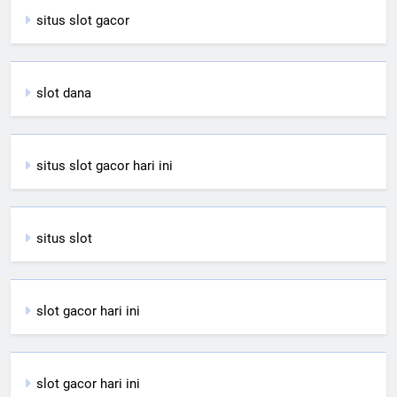
situs slot gacor
slot dana
situs slot gacor hari ini
situs slot
slot gacor hari ini
slot gacor hari ini