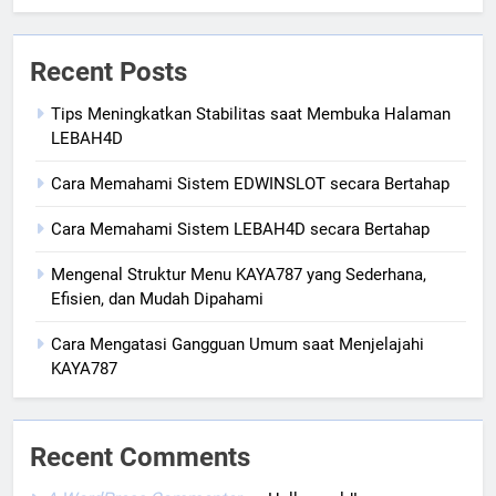
Recent Posts
Tips Meningkatkan Stabilitas saat Membuka Halaman
LEBAH4D
Cara Memahami Sistem EDWINSLOT secara Bertahap
Cara Memahami Sistem LEBAH4D secara Bertahap
Mengenal Struktur Menu KAYA787 yang Sederhana,
Efisien, dan Mudah Dipahami
Cara Mengatasi Gangguan Umum saat Menjelajahi
KAYA787
Recent Comments