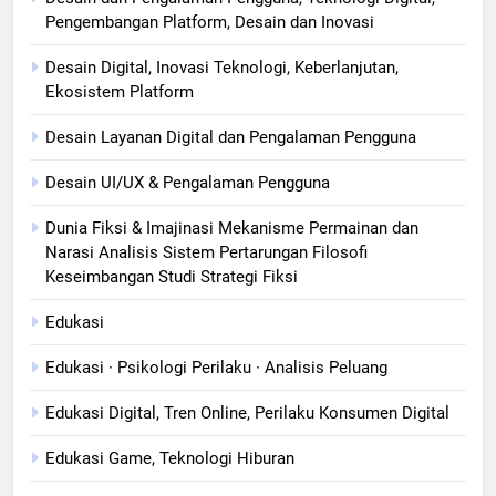
Pengembangan Platform, Desain dan Inovasi
Desain Digital, Inovasi Teknologi, Keberlanjutan,
Ekosistem Platform
Desain Layanan Digital dan Pengalaman Pengguna
Desain UI/UX & Pengalaman Pengguna
Dunia Fiksi & Imajinasi Mekanisme Permainan dan
Narasi Analisis Sistem Pertarungan Filosofi
Keseimbangan Studi Strategi Fiksi
Edukasi
Edukasi · Psikologi Perilaku · Analisis Peluang
Edukasi Digital, Tren Online, Perilaku Konsumen Digital
Edukasi Game, Teknologi Hiburan