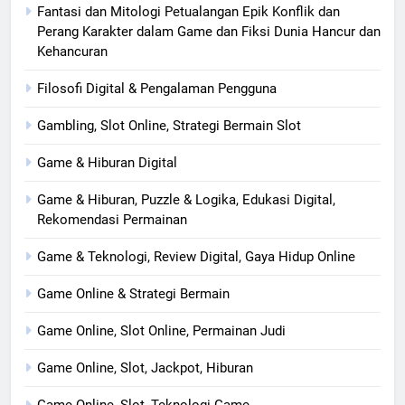
Fantasi dan Mitologi Petualangan Epik Konflik dan
Perang Karakter dalam Game dan Fiksi Dunia Hancur dan
Kehancuran
Filosofi Digital & Pengalaman Pengguna
Gambling, Slot Online, Strategi Bermain Slot
Game & Hiburan Digital
Game & Hiburan, Puzzle & Logika, Edukasi Digital,
Rekomendasi Permainan
Game & Teknologi, Review Digital, Gaya Hidup Online
Game Online & Strategi Bermain
Game Online, Slot Online, Permainan Judi
Game Online, Slot, Jackpot, Hiburan
Game Online, Slot, Teknologi Game