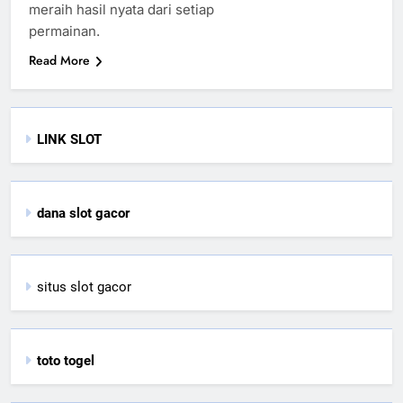
meraih hasil nyata dari setiap
permainan.
Read More
LINK SLOT
dana slot gacor
situs slot gacor
toto togel