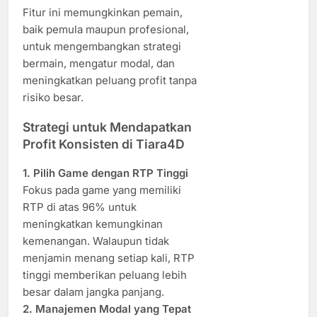
Fitur ini memungkinkan pemain,
baik pemula maupun profesional,
untuk mengembangkan strategi
bermain, mengatur modal, dan
meningkatkan peluang profit tanpa
risiko besar.
Strategi untuk Mendapatkan
Profit Konsisten di Tiara4D
1. Pilih Game dengan RTP Tinggi
Fokus pada game yang memiliki
RTP di atas 96% untuk
meningkatkan kemungkinan
kemenangan. Walaupun tidak
menjamin menang setiap kali, RTP
tinggi memberikan peluang lebih
besar dalam jangka panjang.
2. Manajemen Modal yang Tepat