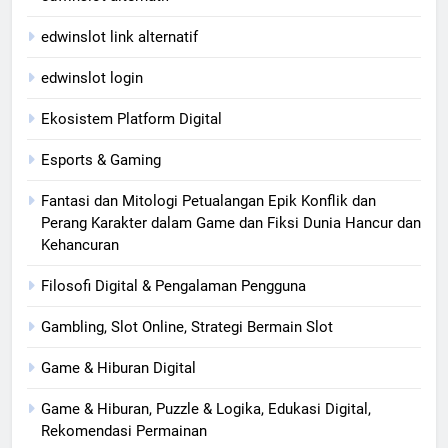
edwinslot link alternatif
edwinslot login
Ekosistem Platform Digital
Esports & Gaming
Fantasi dan Mitologi Petualangan Epik Konflik dan
Perang Karakter dalam Game dan Fiksi Dunia Hancur dan
Kehancuran
Filosofi Digital & Pengalaman Pengguna
Gambling, Slot Online, Strategi Bermain Slot
Game & Hiburan Digital
Game & Hiburan, Puzzle & Logika, Edukasi Digital,
Rekomendasi Permainan