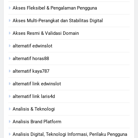
Akses Fleksibel & Pengalaman Pengguna
Akses Multi-Perangkat dan Stabilitas Digital
Akses Resmi & Validasi Domain
alternatif edwinslot
alternatif horas88
alternatif kaya787
alternatif link edwinslot
alternatif link laris4d
Analisis & Teknologi
Analisis Brand Platform
Analisis Digital, Teknologi Informasi, Perilaku Pengguna