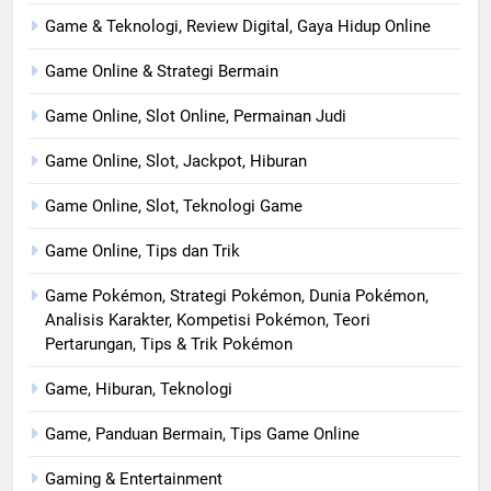
Game & Teknologi, Review Digital, Gaya Hidup Online
Game Online & Strategi Bermain
Game Online, Slot Online, Permainan Judi
Game Online, Slot, Jackpot, Hiburan
Game Online, Slot, Teknologi Game
Game Online, Tips dan Trik
Game Pokémon, Strategi Pokémon, Dunia Pokémon,
Analisis Karakter, Kompetisi Pokémon, Teori
Pertarungan, Tips & Trik Pokémon
Game, Hiburan, Teknologi
Game, Panduan Bermain, Tips Game Online
Gaming & Entertainment