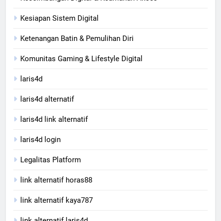
Kesiapan Sistem Digital
Ketenangan Batin & Pemulihan Diri
Komunitas Gaming & Lifestyle Digital
laris4d
laris4d alternatif
laris4d link alternatif
laris4d login
Legalitas Platform
link alternatif horas88
link alternatif kaya787
link alternatif laris4d