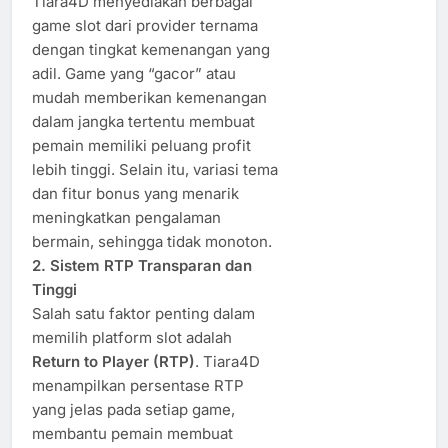
Tiara4D menyediakan berbagai
game slot dari provider ternama
dengan tingkat kemenangan yang
adil. Game yang “gacor” atau
mudah memberikan kemenangan
dalam jangka tertentu membuat
pemain memiliki peluang profit
lebih tinggi. Selain itu, variasi tema
dan fitur bonus yang menarik
meningkatkan pengalaman
bermain, sehingga tidak monoton.
2. Sistem RTP Transparan dan
Tinggi
Salah satu faktor penting dalam
memilih platform slot adalah
Return to Player (RTP)
. Tiara4D
menampilkan persentase RTP
yang jelas pada setiap game,
membantu pemain membuat