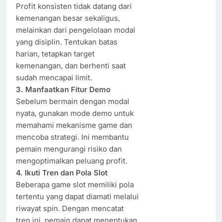
Profit konsisten tidak datang dari
kemenangan besar sekaligus,
melainkan dari pengelolaan modal
yang disiplin. Tentukan batas
harian, tetapkan target
kemenangan, dan berhenti saat
sudah mencapai limit.
3. Manfaatkan Fitur Demo
Sebelum bermain dengan modal
nyata, gunakan mode demo untuk
memahami mekanisme game dan
mencoba strategi. Ini membantu
pemain mengurangi risiko dan
mengoptimalkan peluang profit.
4. Ikuti Tren dan Pola Slot
Beberapa game slot memiliki pola
tertentu yang dapat diamati melalui
riwayat spin. Dengan mencatat
tren ini, pemain dapat menentukan