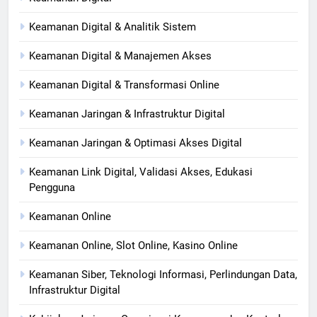
Keamanan Digital & Analitik Sistem
Keamanan Digital & Manajemen Akses
Keamanan Digital & Transformasi Online
Keamanan Jaringan & Infrastruktur Digital
Keamanan Jaringan & Optimasi Akses Digital
Keamanan Link Digital, Validasi Akses, Edukasi
Pengguna
Keamanan Online
Keamanan Online, Slot Online, Kasino Online
Keamanan Siber, Teknologi Informasi, Perlindungan Data,
Infrastruktur Digital