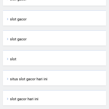
slot gacor
slot gacor
slot
situs slot gacor hari ini
slot gacor hari ini