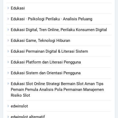
Edukasi
Edukasi · Psikologi Perilaku · Analisis Peluang
Edukasi Digital, Tren Online, Perilaku Konsumen Digital
Edukasi Game, Teknologi Hiburan
Edukasi Permainan Digital & Literasi Sistem
Edukasi Platform dan Literasi Pengguna
Edukasi Sistem dan Orientasi Pengguna
Edukasi Slot Online Strategi Bermain Slot Aman Tips
Pemain Pemula Analisis Pola Permainan Manajemen
Risiko Slot
edwinslot
edwinslot alternatif