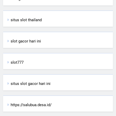
situs slot thailand
slot gacor hari ini
slot777
situs slot gacor hari ini
https://salubua.desa.id/