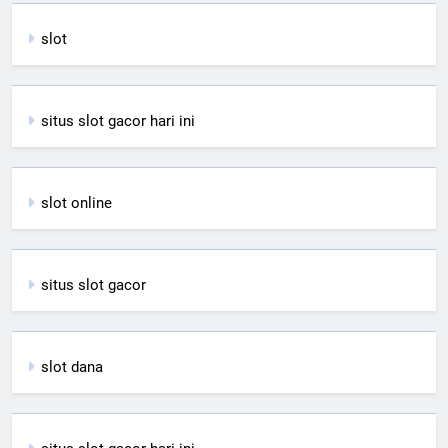
slot
situs slot gacor hari ini
slot online
situs slot gacor
slot dana