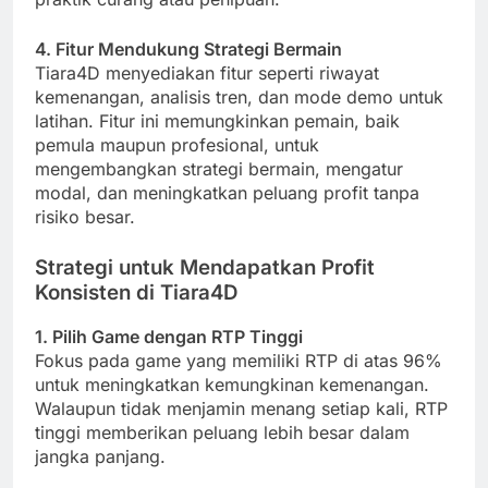
4. Fitur Mendukung Strategi Bermain
Tiara4D menyediakan fitur seperti riwayat
kemenangan, analisis tren, dan mode demo untuk
latihan. Fitur ini memungkinkan pemain, baik
pemula maupun profesional, untuk
mengembangkan strategi bermain, mengatur
modal, dan meningkatkan peluang profit tanpa
risiko besar.
Strategi untuk Mendapatkan Profit
Konsisten di Tiara4D
1. Pilih Game dengan RTP Tinggi
Fokus pada game yang memiliki RTP di atas 96%
untuk meningkatkan kemungkinan kemenangan.
Walaupun tidak menjamin menang setiap kali, RTP
tinggi memberikan peluang lebih besar dalam
jangka panjang.