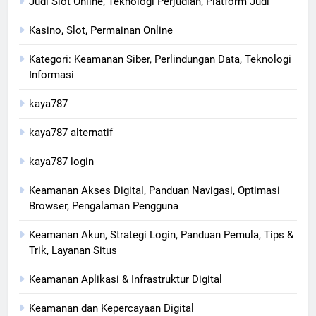
Judi Slot Online, Teknologi Perjudian, Platform Judi
Kasino, Slot, Permainan Online
Kategori: Keamanan Siber, Perlindungan Data, Teknologi
Informasi
kaya787
kaya787 alternatif
kaya787 login
Keamanan Akses Digital, Panduan Navigasi, Optimasi
Browser, Pengalaman Pengguna
Keamanan Akun, Strategi Login, Panduan Pemula, Tips &
Trik, Layanan Situs
Keamanan Aplikasi & Infrastruktur Digital
Keamanan dan Kepercayaan Digital