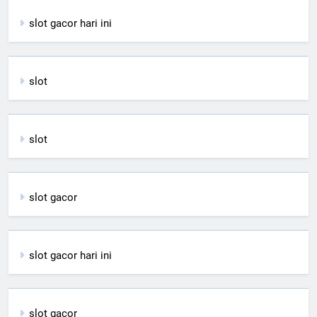
slot gacor hari ini
slot
slot
slot gacor
slot gacor hari ini
slot gacor