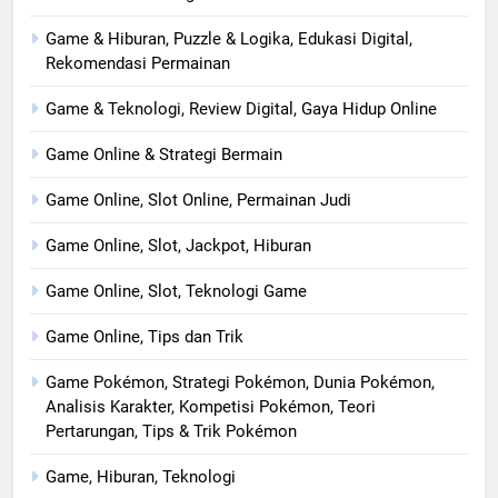
Game & Hiburan, Puzzle & Logika, Edukasi Digital,
Rekomendasi Permainan
Game & Teknologi, Review Digital, Gaya Hidup Online
Game Online & Strategi Bermain
Game Online, Slot Online, Permainan Judi
Game Online, Slot, Jackpot, Hiburan
Game Online, Slot, Teknologi Game
Game Online, Tips dan Trik
Game Pokémon, Strategi Pokémon, Dunia Pokémon,
Analisis Karakter, Kompetisi Pokémon, Teori
Pertarungan, Tips & Trik Pokémon
Game, Hiburan, Teknologi