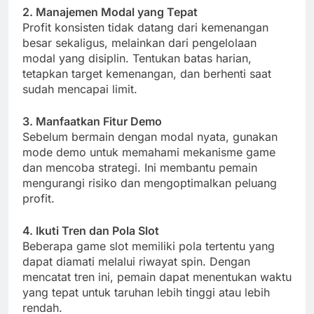
2. Manajemen Modal yang Tepat
Profit konsisten tidak datang dari kemenangan
besar sekaligus, melainkan dari pengelolaan
modal yang disiplin. Tentukan batas harian,
tetapkan target kemenangan, dan berhenti saat
sudah mencapai limit.
3. Manfaatkan Fitur Demo
Sebelum bermain dengan modal nyata, gunakan
mode demo untuk memahami mekanisme game
dan mencoba strategi. Ini membantu pemain
mengurangi risiko dan mengoptimalkan peluang
profit.
4. Ikuti Tren dan Pola Slot
Beberapa game slot memiliki pola tertentu yang
dapat diamati melalui riwayat spin. Dengan
mencatat tren ini, pemain dapat menentukan waktu
yang tepat untuk taruhan lebih tinggi atau lebih
rendah.