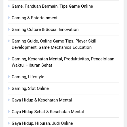
Game, Panduan Bermain, Tips Game Online
Gaming & Entertainment
Gaming Culture & Social Innovation
Gaming Guide, Online Game Tips, Player Skill
Development, Game Mechanics Education
Gaming, Kesehatan Mental, Produktivitas, Pengelolaan
Waktu, Hiburan Sehat
Gaming, Lifestyle
Gaming, Slot Online
Gaya Hidup & Kesehatan Mental
Gaya Hidup Sehat & Kesehatan Mental
Gaya Hidup, Hiburan, Judi Online