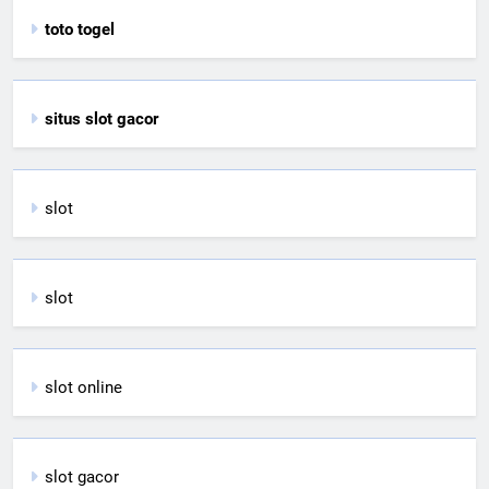
toto togel
situs slot gacor
slot
slot
slot online
slot gacor