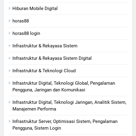
Hiburan Mobile Digital
horas88
horas88 login
Infrastruktur & Rekayasa Sistem
Infrastruktur & Rekayasa Sistem Digital
Infrastruktur & Teknologi Cloud
Infrastruktur Digital, Teknologi Global, Pengalaman
Pengguna, Jaringan dan Komunikasi
Infrastruktur Digital, Teknologi Jaringan, Analitik Sistem,
Manajemen Performa
Infrastruktur Server, Optimisasi Sistem, Pengalaman
Pengguna, Sistem Login