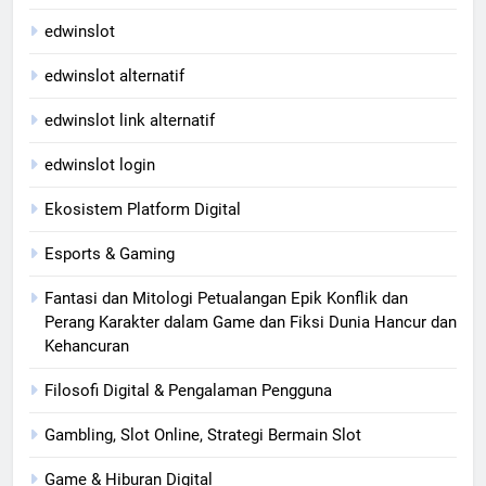
edwinslot
edwinslot alternatif
edwinslot link alternatif
edwinslot login
Ekosistem Platform Digital
Esports & Gaming
Fantasi dan Mitologi Petualangan Epik Konflik dan
Perang Karakter dalam Game dan Fiksi Dunia Hancur dan
Kehancuran
Filosofi Digital & Pengalaman Pengguna
Gambling, Slot Online, Strategi Bermain Slot
Game & Hiburan Digital