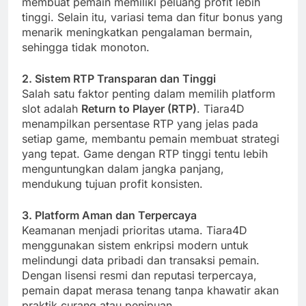
membuat pemain memiliki peluang profit lebih
tinggi. Selain itu, variasi tema dan fitur bonus yang
menarik meningkatkan pengalaman bermain,
sehingga tidak monoton.
2. Sistem RTP Transparan dan Tinggi
Salah satu faktor penting dalam memilih platform
slot adalah
Return to Player (RTP)
. Tiara4D
menampilkan persentase RTP yang jelas pada
setiap game, membantu pemain membuat strategi
yang tepat. Game dengan RTP tinggi tentu lebih
menguntungkan dalam jangka panjang,
mendukung tujuan profit konsisten.
3. Platform Aman dan Terpercaya
Keamanan menjadi prioritas utama. Tiara4D
menggunakan sistem enkripsi modern untuk
melindungi data pribadi dan transaksi pemain.
Dengan lisensi resmi dan reputasi terpercaya,
pemain dapat merasa tenang tanpa khawatir akan
praktik curang atau penipuan.