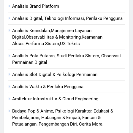
Analisis Brand Platform
Analisis Digital, Teknologi Informasi, Perilaku Pengguna
Analisis Keandalan,Manajemen Layanan
Digital,Observabilitas & Monitoring,Keamanan
Akses,Performa Sistem,UX Teknis
Analisis Pola Putaran, Studi Perilaku Sistem, Observasi
Permainan Digital
Analisis Slot Digital & Psikologi Permainan
Analisis Waktu & Perilaku Pengguna
Arsitektur Infrastruktur & Cloud Engineering
Budaya Pop & Anime, Psikologi Karakter, Edukasi &
Pembelajaran, Hubungan & Empati, Fantasi &
Petualangan, Pengembangan Diri, Cerita Moral