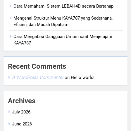
Cara Memahami Sistem LEBAH4D secara Bertahap
Mengenal Struktur Menu KAYA787 yang Sederhana,
Efisien, dan Mudah Dipahami
Cara Mengatasi Gangguan Umum saat Menjelajahi
KAYA787
Recent Comments
A WordPress Commenter
on
Hello world!
Archives
July 2026
June 2026