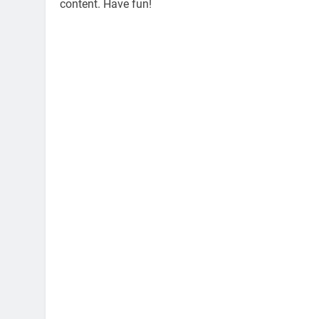
content. Have fun!