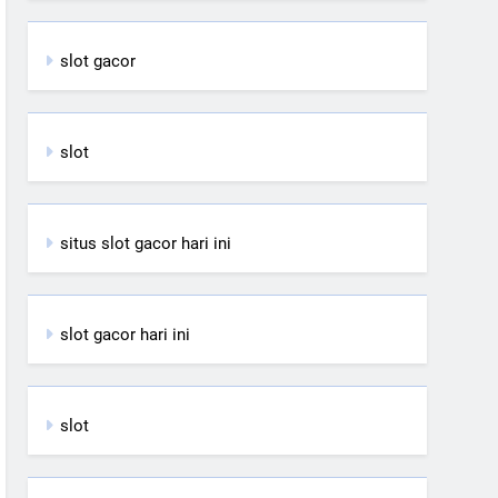
slot gacor
slot
situs slot gacor hari ini
slot gacor hari ini
slot