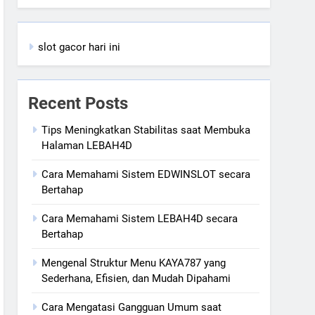
slot gacor hari ini
Recent Posts
Tips Meningkatkan Stabilitas saat Membuka
Halaman LEBAH4D
Cara Memahami Sistem EDWINSLOT secara
Bertahap
Cara Memahami Sistem LEBAH4D secara
Bertahap
Mengenal Struktur Menu KAYA787 yang
Sederhana, Efisien, dan Mudah Dipahami
Cara Mengatasi Gangguan Umum saat