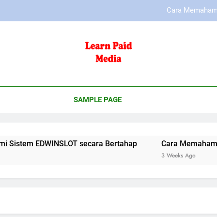
Cara Memahami
Cara Memaha
Mengenal Struktur Menu KAYA787 yang Se
rn Paid Media
Tips Meningkatkan Stabi
trategi Iklan Berbayar Dengan Learn Paid Media. Panduan Untuk
Cara Memahami
SAMPLE PAGE
Cara Memaha
Mengenal Struktur Menu KAYA787 yang Se
DWINSLOT secara Bertahap
Cara Memahami Sistem LE
3 Weeks Ago