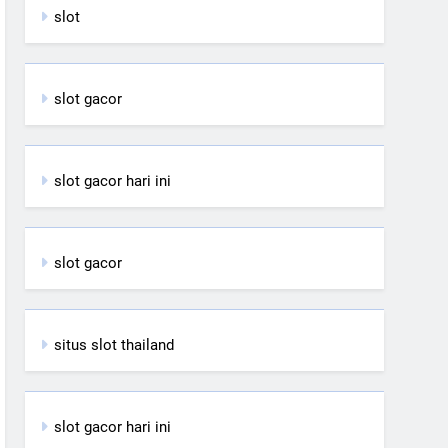
slot
slot gacor
slot gacor hari ini
slot gacor
situs slot thailand
slot gacor hari ini