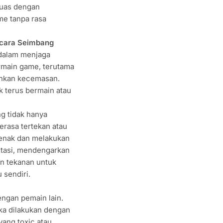
puas dengan
me tanpa rasa
ecara Seimbang
 dalam menjaga
rmain game, terutama
bahkan kecemasan.
uk terus bermain atau
g tidak hanya
rasa tertekan atau
jenak dan melakukan
ditasi, mendengarkan
an tekanan untuk
 sendiri.
engan pemain lain.
ka dilakukan dengan
yang toxic atau