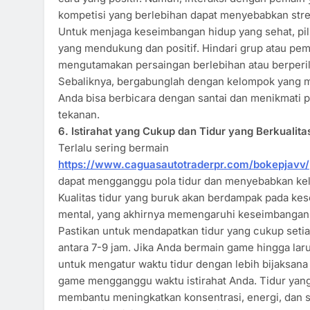
kompetisi yang berlebihan dapat menyebabkan stre
Untuk menjaga keseimbangan hidup yang sehat, pi
yang mendukung dan positif. Hindari grup atau pe
mengutamakan persaingan berlebihan atau berperil
Sebaliknya, bergabunglah dengan kelompok yang 
Anda bisa berbicara dengan santai dan menikmati 
tekanan.
6. Istirahat yang Cukup dan Tidur yang Berkualita
Terlalu sering bermain
https://www.caguasautotraderpr.com/bokepjavv/
dapat mengganggu pola tidur dan menyebabkan kele
Kualitas tidur yang buruk akan berdampak pada kes
mental, yang akhirnya memengaruhi keseimbangan
Pastikan untuk mendapatkan tidur yang cukup setia
antara 7-9 jam. Jika Anda bermain game hingga lar
untuk mengatur waktu tidur dengan lebih bijaksana
game mengganggu waktu istirahat Anda. Tidur yan
membantu meningkatkan konsentrasi, energi, dan s