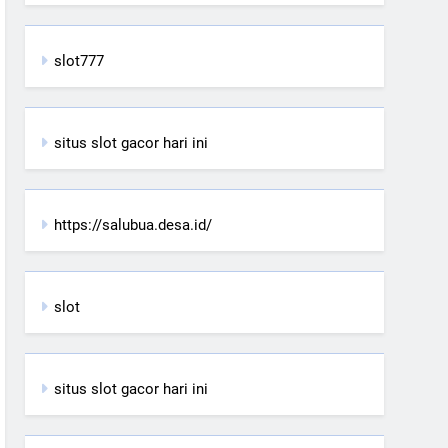
slot777
situs slot gacor hari ini
https://salubua.desa.id/
slot
situs slot gacor hari ini