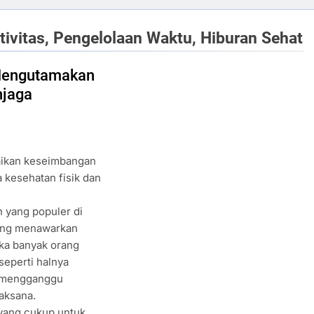
ivitas, Pengelolaan Waktu, Hiburan Sehat
Mengutamakan
njaga
aikan keseimbangan
 kesehatan fisik dan
n yang populer di
yang menawarkan
jika banyak orang
eperti halnya
at mengganggu
jaksana.
yang cukup untuk