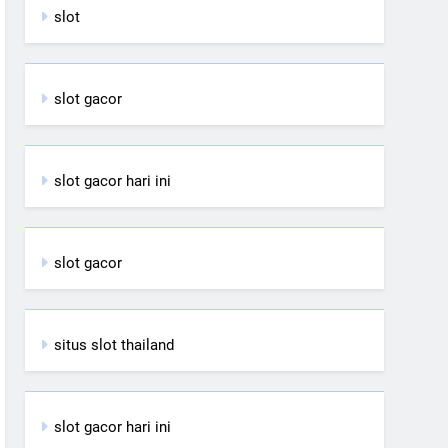
slot
slot gacor
slot gacor hari ini
slot gacor
situs slot thailand
slot gacor hari ini