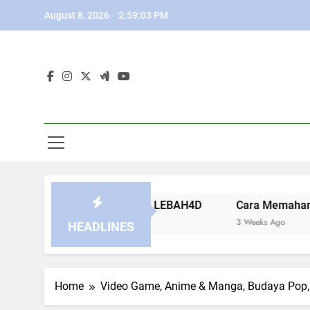
Skip
August 8, 2026
2:59:04 PM
to
content
Lea
Pelajari S
at Membuka Halaman LEBAH4D
Cara Memahami Sistem E
3 Weeks Ago
HEADLINES
Home
Video Game, Anime & Manga, Budaya Pop, Le