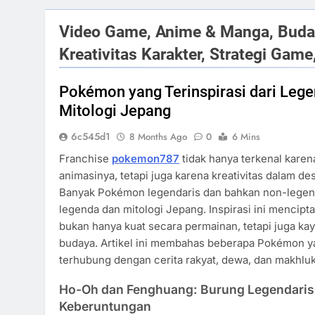
Video Game, Anime & Manga, Budaya
Kreativitas Karakter, Strategi Gam
Pokémon yang Terinspirasi dari Leg
Mitologi Jepang
6c545d1
8 Months Ago
0
6 Mins
Franchise
pokemon787
tidak hanya terkenal kare
animasinya, tetapi juga karena kreativitas dalam de
Banyak Pokémon legendaris dan bahkan non-legenda
legenda dan mitologi Jepang. Inspirasi ini mencip
bukan hanya kuat secara permainan, tetapi juga ka
budaya. Artikel ini membahas beberapa Pokémon y
terhubung dengan cerita rakyat, dewa, dan makhluk
Ho-Oh dan Fenghuang: Burung Legendari
Keberuntungan