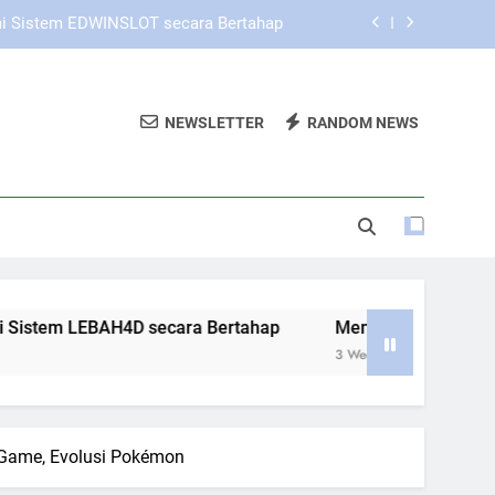
 Sistem EDWINSLOT secara Bertahap
mi Sistem LEBAH4D secara Bertahap
derhana, Efisien, dan Mudah Dipahami
NEWSLETTER
RANDOM NEWS
litas saat Membuka Halaman LEBAH4D
 Pengiklan Digital Pemula Hingga Profesional.
 Sistem EDWINSLOT secara Bertahap
mi Sistem LEBAH4D secara Bertahap
derhana, Efisien, dan Mudah Dipahami
BAH4D secara Bertahap
Mengenal Struktur Menu KAYA7
3 Weeks Ago
i Game, Evolusi Pokémon