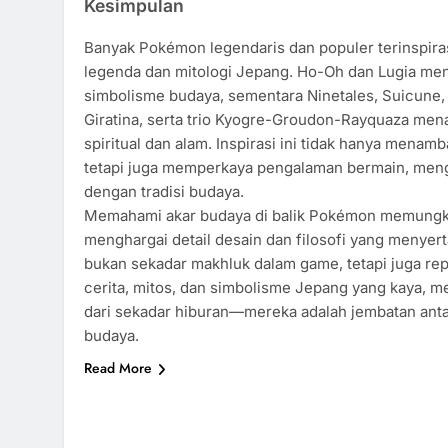
Kesimpulan
Banyak Pokémon legendaris dan populer terinspiras
legenda dan mitologi Jepang. Ho-Oh dan Lugia m
simbolisme budaya, sementara Ninetales, Suicune, 
Giratina, serta trio Kyogre-Groudon-Rayquaza men
spiritual dan alam. Inspirasi ini tidak hanya menam
tetapi juga memperkaya pengalaman bermain, men
dengan tradisi budaya.
Memahami akar budaya di balik Pokémon memung
menghargai detail desain dan filosofi yang menyer
bukan sekadar makhluk dalam game, tetapi juga repr
cerita, mitos, dan simbolisme Jepang yang kaya, m
dari sekadar hiburan—mereka adalah jembatan anta
budaya.
Read More