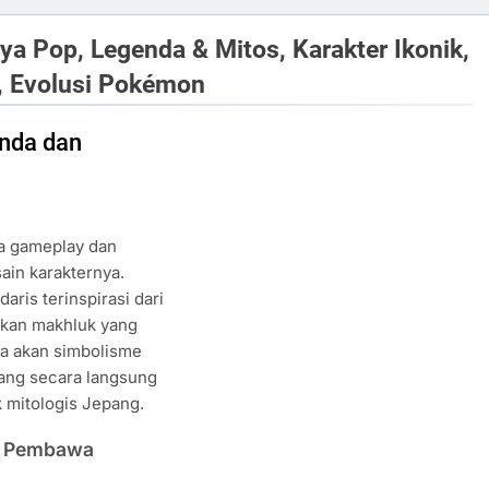
 Pop, Legenda & Mitos, Karakter Ikonik,
e, Evolusi Pokémon
enda dan
na gameplay dan
sain karakternya.
ris terinspirasi dari
takan makhluk yang
ya akan simbolisme
ang secara langsung
 mitologis Jepang.
s Pembawa