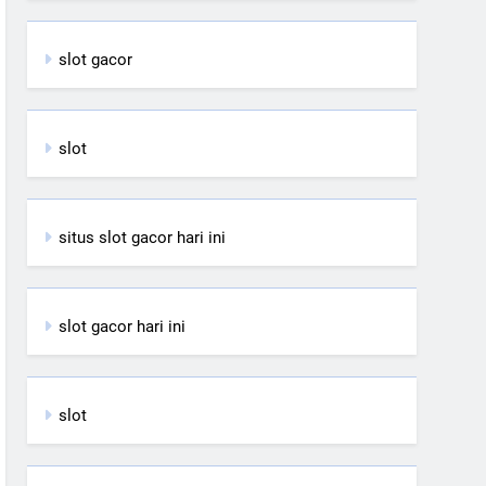
slot gacor
slot
situs slot gacor hari ini
slot gacor hari ini
slot