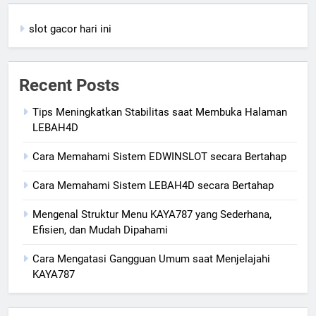
slot gacor hari ini
Recent Posts
Tips Meningkatkan Stabilitas saat Membuka Halaman
LEBAH4D
Cara Memahami Sistem EDWINSLOT secara Bertahap
Cara Memahami Sistem LEBAH4D secara Bertahap
Mengenal Struktur Menu KAYA787 yang Sederhana,
Efisien, dan Mudah Dipahami
Cara Mengatasi Gangguan Umum saat Menjelajahi
KAYA787