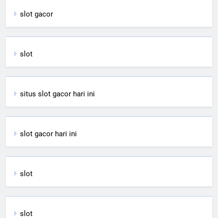
slot gacor
slot
situs slot gacor hari ini
slot gacor hari ini
slot
slot