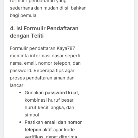
formulir pendaftaran yang
sederhana dan mudah diisi, bahkan
bagi pemula.
4. Isi Formulir Pendaftaran
dengan Teliti
Formulir pendaftaran Kaya787
meminta informasi dasar seperti
nama, email, nomor telepon, dan
password. Beberapa tips agar
proses pendaftaran aman dan
lancar:
Gunakan
password kuat
,
kombinasi huruf besar,
huruf kecil, angka, dan
simbol
Pastikan
email dan nomor
telepon
aktif agar kode
verifikasi dapat diterima