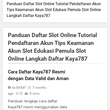
Panduan Daftar Slot Online Tutorial Pendaftaran Akun
Tips Keamanan Akun Slot Edukasi Pemula Slot Online
Langkah Daftar Kaya787
Panduan Daftar Slot Online Tutorial
Pendaftaran Akun Tips Keamanan
Akun Slot Edukasi Pemula Slot
Online Langkah Daftar Kaya787
Cara Daftar Kaya787 Resmi
dengan Data Valid dan Aman
6c545d1
7 months
ago
0
5 mins
Panduan lengkap cara daftar
Kaya787 resmi menggunakan data