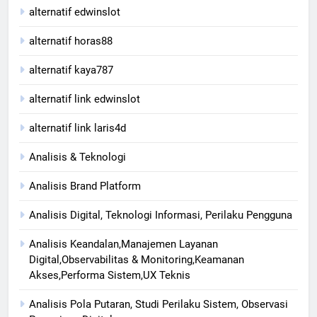
alternatif edwinslot
alternatif horas88
alternatif kaya787
alternatif link edwinslot
alternatif link laris4d
Analisis & Teknologi
Analisis Brand Platform
Analisis Digital, Teknologi Informasi, Perilaku Pengguna
Analisis Keandalan,Manajemen Layanan
Digital,Observabilitas & Monitoring,Keamanan
Akses,Performa Sistem,UX Teknis
Analisis Pola Putaran, Studi Perilaku Sistem, Observasi