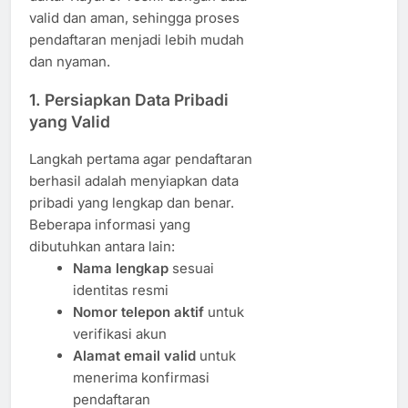
valid dan aman, sehingga proses
pendaftaran menjadi lebih mudah
dan nyaman.
1. Persiapkan Data Pribadi
yang Valid
Langkah pertama agar pendaftaran
berhasil adalah menyiapkan data
pribadi yang lengkap dan benar.
Beberapa informasi yang
dibutuhkan antara lain:
Nama lengkap
sesuai
identitas resmi
Nomor telepon aktif
untuk
verifikasi akun
Alamat email valid
untuk
menerima konfirmasi
pendaftaran