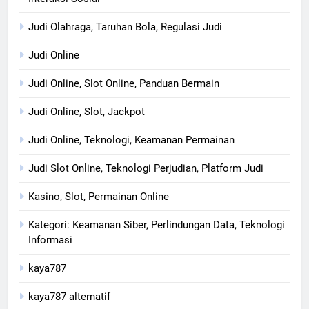
Judi Olahraga, Taruhan Bola, Regulasi Judi
Judi Online
Judi Online, Slot Online, Panduan Bermain
Judi Online, Slot, Jackpot
Judi Online, Teknologi, Keamanan Permainan
Judi Slot Online, Teknologi Perjudian, Platform Judi
Kasino, Slot, Permainan Online
Kategori: Keamanan Siber, Perlindungan Data, Teknologi
Informasi
kaya787
kaya787 alternatif