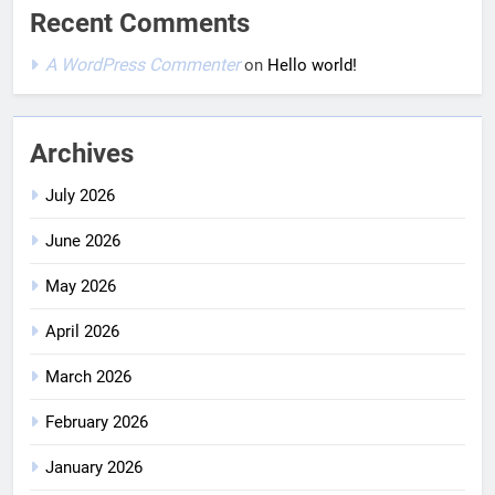
Recent Comments
A WordPress Commenter
on
Hello world!
Archives
July 2026
June 2026
May 2026
April 2026
March 2026
February 2026
January 2026