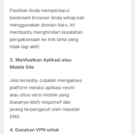
Pastikan Anda memperbarui
bookmark browser Anda setiap kali
menggunakan domain baru. Ini
membantu menghindari kesalahan
pengaksesaan ke link lama yang
tidak lagi aktif.
3.
Manfaatkan Aplikasi atau
Mobile Site
Jika tersedia, cobalah mengakses
platform melalui aplikasi resmi
atau situs versi mobile yang
biasanya lebih responsif dan
jarang terpengaruh oleh masalah
DNS.
4.
Gunakan VPN untuk