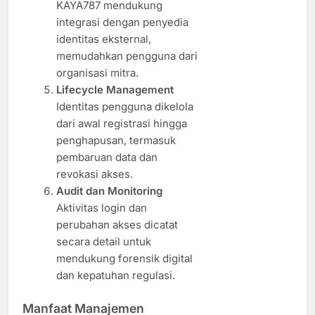
KAYA787 mendukung
integrasi dengan penyedia
identitas eksternal,
memudahkan pengguna dari
organisasi mitra.
Lifecycle Management
Identitas pengguna dikelola
dari awal registrasi hingga
penghapusan, termasuk
pembaruan data dan
revokasi akses.
Audit dan Monitoring
Aktivitas login dan
perubahan akses dicatat
secara detail untuk
mendukung forensik digital
dan kepatuhan regulasi.
Manfaat Manajemen