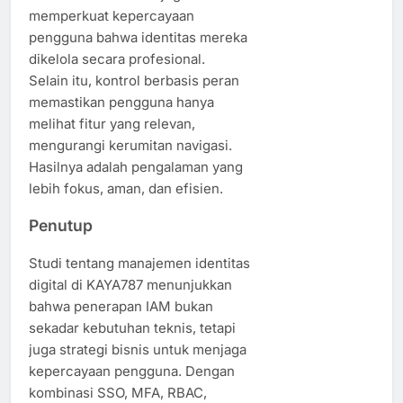
memperkuat kepercayaan
pengguna bahwa identitas mereka
dikelola secara profesional.
Selain itu, kontrol berbasis peran
memastikan pengguna hanya
melihat fitur yang relevan,
mengurangi kerumitan navigasi.
Hasilnya adalah pengalaman yang
lebih fokus, aman, dan efisien.
Penutup
Studi tentang manajemen identitas
digital di KAYA787 menunjukkan
bahwa penerapan IAM bukan
sekadar kebutuhan teknis, tetapi
juga strategi bisnis untuk menjaga
kepercayaan pengguna. Dengan
kombinasi SSO, MFA, RBAC,