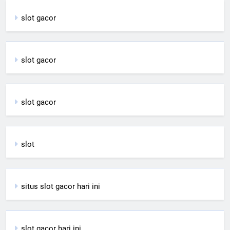
slot gacor
slot gacor
slot gacor
slot
situs slot gacor hari ini
slot gacor hari ini