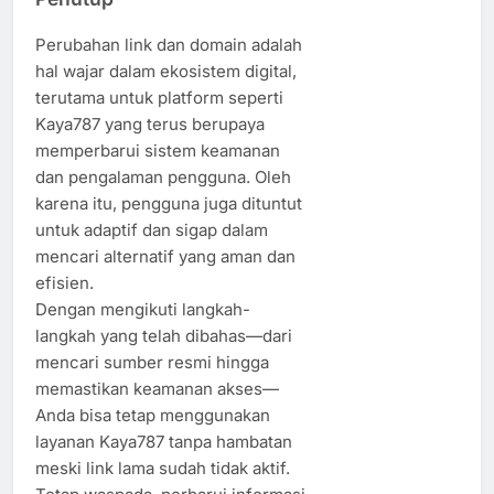
Perubahan link dan domain adalah
hal wajar dalam ekosistem digital,
terutama untuk platform seperti
Kaya787 yang terus berupaya
memperbarui sistem keamanan
dan pengalaman pengguna. Oleh
karena itu, pengguna juga dituntut
untuk adaptif dan sigap dalam
mencari alternatif yang aman dan
efisien.
Dengan mengikuti langkah-
langkah yang telah dibahas—dari
mencari sumber resmi hingga
memastikan keamanan akses—
Anda bisa tetap menggunakan
layanan Kaya787 tanpa hambatan
meski link lama sudah tidak aktif.