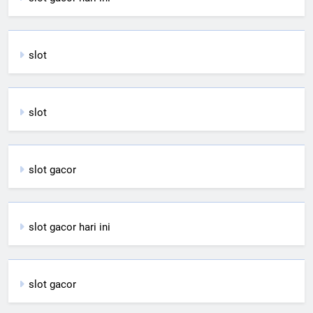
slot
slot
slot gacor
slot gacor hari ini
slot gacor