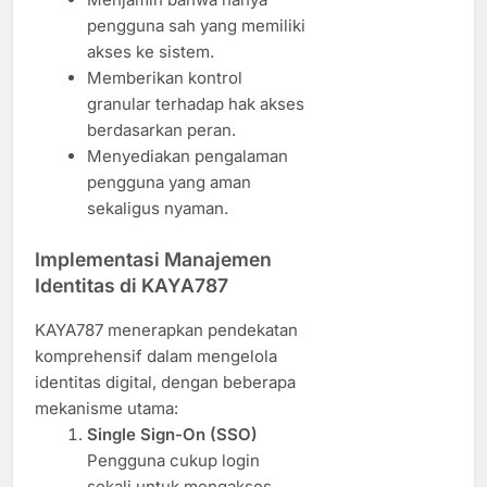
pengguna sah yang memiliki
akses ke sistem.
Memberikan kontrol
granular terhadap hak akses
berdasarkan peran.
Menyediakan pengalaman
pengguna yang aman
sekaligus nyaman.
Implementasi Manajemen
Identitas di KAYA787
KAYA787 menerapkan pendekatan
komprehensif dalam mengelola
identitas digital, dengan beberapa
mekanisme utama:
Single Sign-On (SSO)
Pengguna cukup login
sekali untuk mengakses