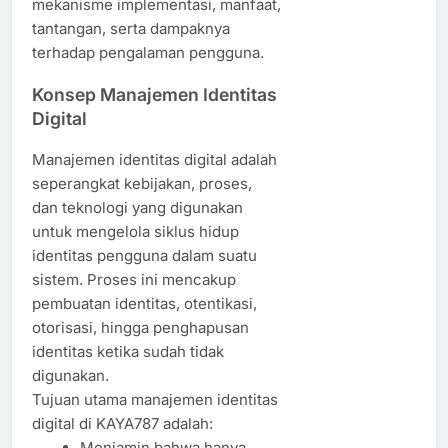
mekanisme implementasi, manfaat,
tantangan, serta dampaknya
terhadap pengalaman pengguna.
Konsep Manajemen Identitas
Digital
Manajemen identitas digital adalah
seperangkat kebijakan, proses,
dan teknologi yang digunakan
untuk mengelola siklus hidup
identitas pengguna dalam suatu
sistem. Proses ini mencakup
pembuatan identitas, otentikasi,
otorisasi, hingga penghapusan
identitas ketika sudah tidak
digunakan.
Tujuan utama manajemen identitas
digital di KAYA787 adalah:
Menjamin bahwa hanya