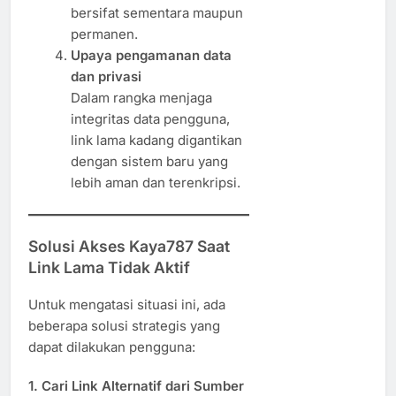
bersifat sementara maupun
permanen.
Upaya pengamanan data
dan privasi
Dalam rangka menjaga
integritas data pengguna,
link lama kadang digantikan
dengan sistem baru yang
lebih aman dan terenkripsi.
Solusi Akses Kaya787 Saat
Link Lama Tidak Aktif
Untuk mengatasi situasi ini, ada
beberapa solusi strategis yang
dapat dilakukan pengguna:
1.
Cari Link Alternatif dari Sumber