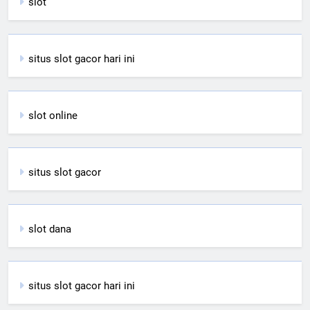
slot
situs slot gacor hari ini
slot online
situs slot gacor
slot dana
situs slot gacor hari ini