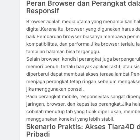
Peran Browser dan Perangkat da
Responsif
Browser adalah media utama yang menampilkan ha
digital.Karena itu, browser yang digunakan harus d
baik.Pembaruan browser biasanya membawa penin
kompatibilitas, dan performa.Jika browser terlalu la
tampilan halaman bisa terganggu.
Selain browser, kondisi perangkat juga berpengar
memori penuh, terlalu banyak aplikasi aktif, atau si
diperbarui dapat membuat akses terasa lambat.Pe
menjaga perangkat tetap ringan sebelum mengakse
jika menggunakan ponsel.
Pada perangkat mobile, responsivitas sangat dipen
jaringan, browser, dan kapasitas perangkat.Jika hal
cobalah menutup tab yang tidak diperlukan, membe
menggunakan koneksi yang lebih stabil.
Skenario Praktis: Akses Tiara4D d
Pribadi