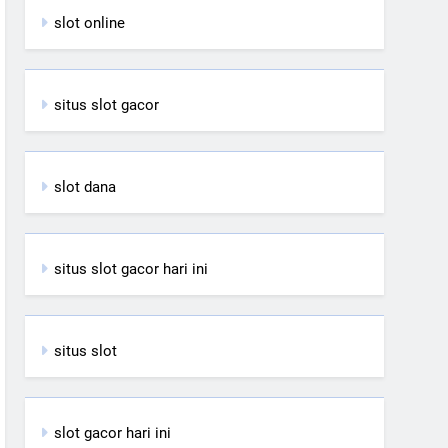
slot online
situs slot gacor
slot dana
situs slot gacor hari ini
situs slot
slot gacor hari ini