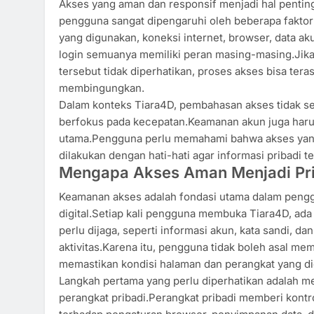
Akses yang aman dan responsif menjadi hal penti
pengguna sangat dipengaruhi oleh beberapa faktor
yang digunakan, koneksi internet, browser, data ak
login semuanya memiliki peran masing-masing.Jika 
tersebut tidak diperhatikan, proses akses bisa teras
membingungkan.
Dalam konteks Tiara4D, pembahasan akses tidak s
berfokus pada kecepatan.Keamanan akun juga haru
utama.Pengguna perlu memahami bahwa akses yang
dilakukan dengan hati-hati agar informasi pribadi te
Mengapa Akses Aman Menjadi Pri
Keamanan akses adalah fondasi utama dalam peng
digital.Setiap kali pengguna membuka Tiara4D, ada 
perlu dijaga, seperti informasi akun, kata sandi, dan
aktivitas.Karena itu, pengguna tidak boleh asal me
memastikan kondisi halaman dan perangkat yang d
Langkah pertama yang perlu diperhatikan adalah 
perangkat pribadi.Perangkat pribadi memberi kontro