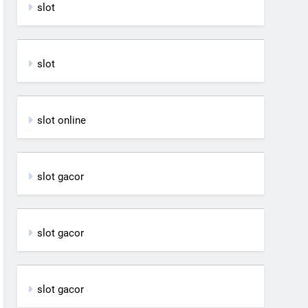
slot
slot
slot online
slot gacor
slot gacor
slot gacor