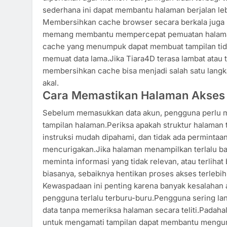
sederhana ini dapat membantu halaman berjalan leb
Membersihkan cache browser secara berkala juga
memang membantu mempercepat pemuatan halaman 
cache yang menumpuk dapat membuat tampilan tid
memuat data lama.Jika Tiara4D terasa lambat atau t
membersihkan cache bisa menjadi salah satu lang
akal.
Cara Memastikan Halaman Akses 
Sebelum memasukkan data akun, pengguna perlu 
tampilan halaman.Periksa apakah struktur halaman te
instruksi mudah dipahami, dan tidak ada permintaa
mencurigakan.Jika halaman menampilkan terlalu b
meminta informasi yang tidak relevan, atau terlihat
biasanya, sebaiknya hentikan proses akses terlebih
Kewaspadaan ini penting karena banyak kesalahan a
pengguna terlalu terburu-buru.Pengguna sering 
data tanpa memeriksa halaman secara teliti.Padahal
untuk mengamati tampilan dapat membantu mengura