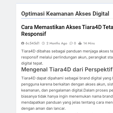
Optimasi Keamanan Akses Digital
Cara Memastikan Akses Tiara4D Tet
Responsif
6c545d1
2 Months Ago
0
14 Mins
Tiara4D dibahas sebagai panduan menjaga akses t
responsif melalui perlindungan akun, perangkat sta
digital tepat.
Mengenal Tiara4D dari Perspektif
Tiara4D dapat dipahami sebagai brand digital yang 
pengguna karena berkaitan dengan akses akun, si
keamanan, dan pengalaman digital.Dalam proses p
biasanya tidak hanya ingin menemukan nama brand, 
mendapatkan panduan yang jelas tentang cara men
dengan aman dan lancar.