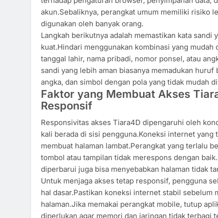
terhadap pengaturan browser, penyimpanan data,
akun.Sebaliknya, perangkat umum memiliki risiko le
digunakan oleh banyak orang.
Langkah berikutnya adalah memastikan kata sandi 
kuat.Hindari menggunakan kombinasi yang mudah d
tanggal lahir, nama pribadi, nomor ponsel, atau ang
sandi yang lebih aman biasanya memadukan huruf be
angka, dan simbol dengan pola yang tidak mudah di
Faktor yang Membuat Akses Tiar
Responsif
Responsivitas akses Tiara4D dipengaruhi oleh kond
kali berada di sisi pengguna.Koneksi internet yang t
membuat halaman lambat.Perangkat yang terlalu b
tombol atau tampilan tidak merespons dengan bai
diperbarui juga bisa menyebabkan halaman tidak tam
Untuk menjaga akses tetap responsif, pengguna se
hal dasar.Pastikan koneksi internet stabil sebelu
halaman.Jika memakai perangkat mobile, tutup aplik
diperlukan agar memori dan jaringan tidak terbagi 