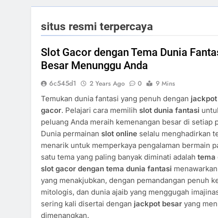
situs resmi terpercaya
Slot Gacor dengan Tema Dunia Fantas
Besar Menunggu Anda
6c545d1
2 Years Ago
0
9 Mins
Temukan dunia fantasi yang penuh dengan
jackpot
gacor
. Pelajari cara memilih
slot dunia fantasi
untu
peluang Anda meraih kemenangan besar di setiap p
Dunia permainan
slot online
selalu menghadirkan 
menarik untuk memperkaya pengalaman bermain pa
satu tema yang paling banyak diminati adalah
tema 
slot gacor dengan tema dunia fantasi
menawarkan 
yang menakjubkan, dengan pemandangan penuh ke
mitologis, dan dunia ajaib yang menggugah imajinasi.
sering kali disertai dengan
jackpot besar
yang men
dimenangkan.