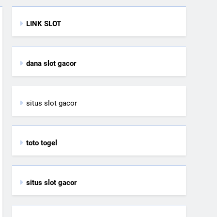
LINK SLOT
dana slot gacor
situs slot gacor
toto togel
situs slot gacor