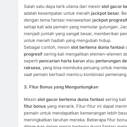
Salah satu daya tarik utama dari mesin
slot gacor b
adalah kesempatan untuk meraih
jackpot besar
. B
dengan tema fantasi menawarkan
jackpot progresi
setiap kali ada pemain yang memutar gulungan. Jac
menjadi jumlah yang sangat besar, memberikan p
untuk meraih hadiah yang mengubah hidup.
Sebagai contoh, mesin
slot bertema dunia fantasi
progresif
sering kali mengaitkan elemen-elemen dari
seperti
pencarian harta karun
atau
pertarungan d
raksasa
, yang bisa membuka peluang untuk menda
saat pemain berhasil memicu kombinasi pemenang a
3.
Fitur Bonus yang Menguntungkan
Mesin
slot gacor bertema dunia fantasi
sering kali
fitur bonus
yang menarik. Fitur-fitur ini dapat men
pemain untuk mendapatkan kemenangan lebih besa
meningkatkan taruhan mereka. Beberapa fitur bo
ditemukan dalam mesin bertema dunia fantasi melip