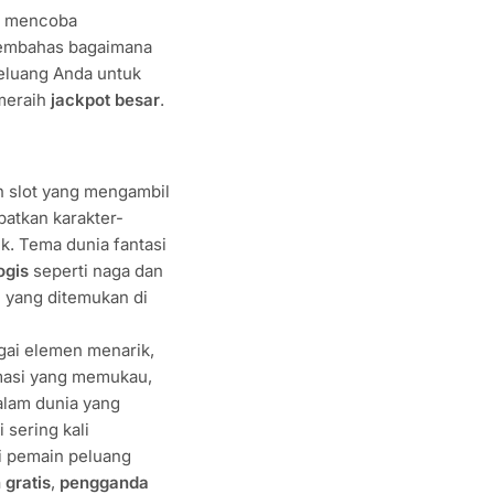
in mencoba
 membahas bagaimana
eluang Anda untuk
meraih
jackpot besar
.
 slot yang mengambil
ibatkan karakter-
ik. Tema dunia fantasi
ogis
seperti naga dan
i yang ditemukan di
gai elemen menarik,
imasi yang memukau,
lam dunia yang
i sering kali
ri pemain peluang
 gratis
,
pengganda