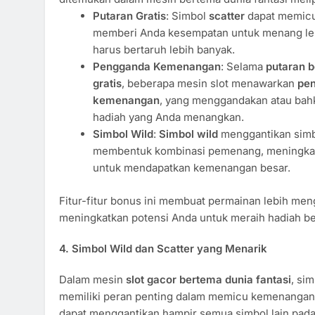
Putaran Gratis
: Simbol
scatter
dapat memic
memberi Anda kesempatan untuk menang leb
harus bertaruh lebih banyak.
Pengganda Kemenangan
: Selama
putaran 
gratis
, beberapa mesin slot menawarkan
pe
kemenangan
, yang menggandakan atau bah
hadiah yang Anda menangkan.
Simbol Wild
:
Simbol wild
menggantikan simbo
membentuk kombinasi pemenang, meningka
untuk mendapatkan kemenangan besar.
Fitur-fitur bonus ini membuat permainan lebih me
meningkatkan potensi Anda untuk meraih hadiah bes
4.
Simbol Wild dan Scatter yang Menarik
Dalam mesin
slot gacor bertema dunia fantasi
, si
memiliki peran penting dalam memicu kemenangan
dapat menggantikan hampir semua simbol lain pad