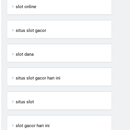
slot online
situs slot gacor
slot dana
situs slot gacor hari ini
situs slot
slot gacor hari ini