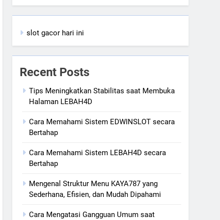
slot gacor hari ini
Recent Posts
Tips Meningkatkan Stabilitas saat Membuka
Halaman LEBAH4D
Cara Memahami Sistem EDWINSLOT secara
Bertahap
Cara Memahami Sistem LEBAH4D secara
Bertahap
Mengenal Struktur Menu KAYA787 yang
Sederhana, Efisien, dan Mudah Dipahami
Cara Mengatasi Gangguan Umum saat