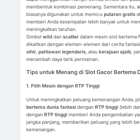
membentuk kombinasi pemenang. Sementara itu,
s
biasanya digunakan untuk memicu
putaran gratis
a
memberi Anda kesempatan lebih banyak untuk men
meningkatkan taruhan.
Simbol
wild
dan
scatter
dalam mesin slot bertema fa
dikaitkan dengan elemen-elemen dari cerita fantasi
sihir
,
pahlawan legendaris
, atau
kerajaan ajaib
, y
menambah daya tarik permainan.
Tips untuk Menang di Slot Gacor Bertema 
1.
Pilih Mesin dengan RTP Tinggi
Untuk meningkatkan peluang kemenangan Anda, pi
bertema dunia fantasi
dengan
RTP tinggi
(lebih da
dengan
RTP tinggi
memberi Anda pengembalian yan
jangka panjang, memberikan peluang yang lebih be
kemenangan.