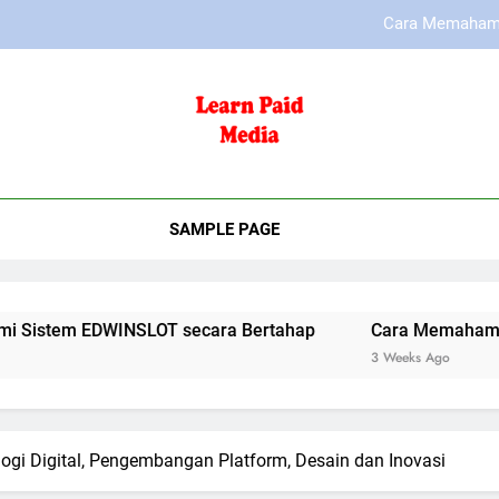
Cara Memahami
Cara Memaha
Mengenal Struktur Menu KAYA787 yang Se
rn Paid Media
Tips Meningkatkan Stabi
trategi Iklan Berbayar Dengan Learn Paid Media. Panduan Untuk
Cara Memahami
SAMPLE PAGE
Cara Memaha
Mengenal Struktur Menu KAYA787 yang Se
DWINSLOT secara Bertahap
Cara Memahami Sistem LE
3 Weeks Ago
gi Digital, Pengembangan Platform, Desain dan Inovasi