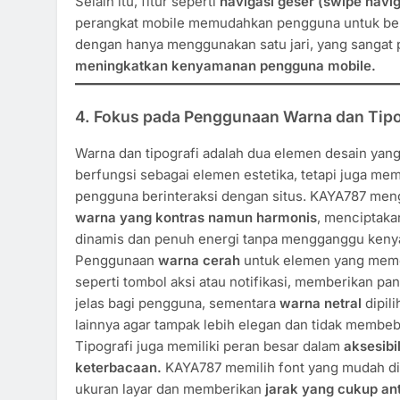
Selain itu, fitur seperti
navigasi geser (swipe navig
perangkat mobile memudahkan pengguna untuk be
dengan hanya menggunakan satu jari, yang sangat 
meningkatkan kenyamanan pengguna mobile.
4. Fokus pada Penggunaan Warna dan Tipog
Warna dan tipografi adalah dua elemen desain yang
berfungsi sebagai elemen estetika, tetapi juga me
pengguna berinteraksi dengan situs. KAYA787 me
warna yang kontras namun harmonis
, menciptaka
dinamis dan penuh energi tanpa mengganggu keny
Penggunaan
warna cerah
untuk elemen yang meme
seperti tombol aksi atau notifikasi, memberikan pa
jelas bagi pengguna, sementara
warna netral
dipil
lainnya agar tampak lebih elegan dan tidak membeb
Tipografi juga memiliki peran besar dalam
aksesibi
keterbacaan.
KAYA787 memilih font yang mudah di
ukuran layar dan memberikan
jarak yang cukup ant