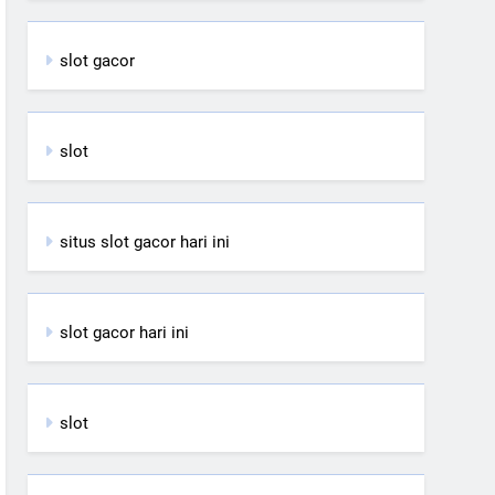
slot gacor
slot
situs slot gacor hari ini
slot gacor hari ini
slot