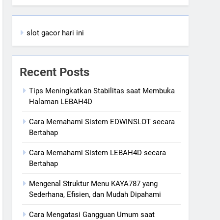
slot gacor hari ini
Recent Posts
Tips Meningkatkan Stabilitas saat Membuka
Halaman LEBAH4D
Cara Memahami Sistem EDWINSLOT secara
Bertahap
Cara Memahami Sistem LEBAH4D secara
Bertahap
Mengenal Struktur Menu KAYA787 yang
Sederhana, Efisien, dan Mudah Dipahami
Cara Mengatasi Gangguan Umum saat