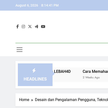
Skip
August 6, 2026
8:14:42 PM
to
content
Lea
Pelajari S
at Membuka Halaman LEBAH4D
Cara Memahami Sistem E
2 Weeks Ago
HEADLINES
Home
Desain dan Pengalaman Pengguna, Teknolo