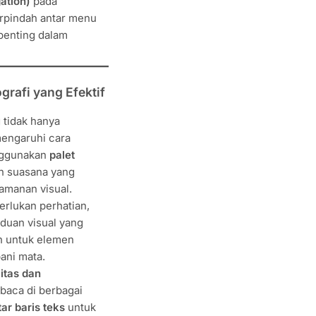
ation)
pada
rpindah antar menu
penting dalam
rafi yang Efektif
 tidak hanya
mengaruhi cara
nggunakan
palet
n suasana yang
amanan visual.
rlukan perhatian,
nduan visual yang
ih untuk elemen
ani mata.
litas dan
baca di berbagai
ar baris teks
untuk