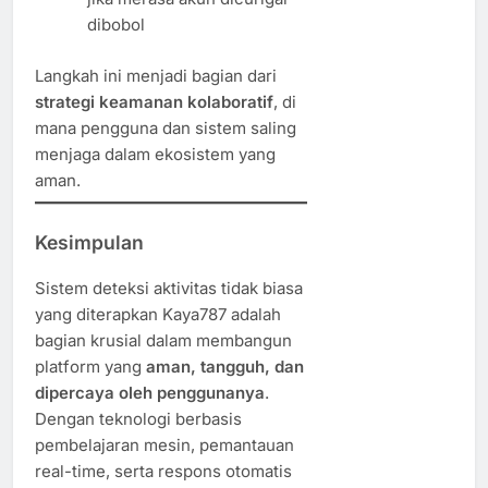
dibobol
Langkah ini menjadi bagian dari
strategi keamanan kolaboratif
, di
mana pengguna dan sistem saling
menjaga dalam ekosistem yang
aman.
Kesimpulan
Sistem deteksi aktivitas tidak biasa
yang diterapkan Kaya787 adalah
bagian krusial dalam membangun
platform yang
aman, tangguh, dan
dipercaya oleh penggunanya
.
Dengan teknologi berbasis
pembelajaran mesin, pemantauan
real-time, serta respons otomatis