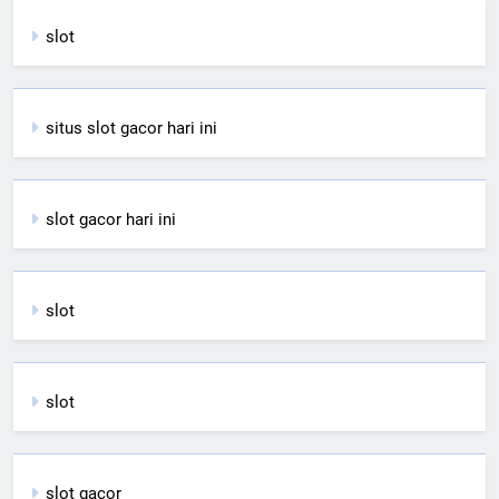
slot
situs slot gacor hari ini
slot gacor hari ini
slot
slot
slot gacor