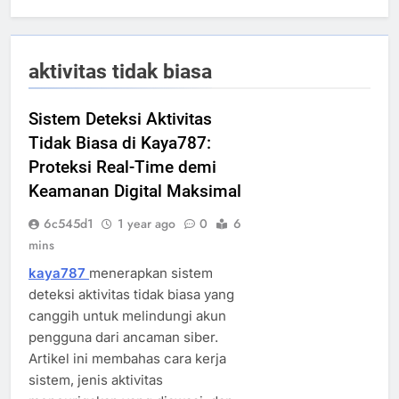
aktivitas tidak biasa
Sistem Deteksi Aktivitas
Tidak Biasa di Kaya787:
Proteksi Real-Time demi
Keamanan Digital Maksimal
6c545d1
1 year ago
0
6
mins
kaya787
menerapkan sistem
deteksi aktivitas tidak biasa yang
canggih untuk melindungi akun
pengguna dari ancaman siber.
Artikel ini membahas cara kerja
sistem, jenis aktivitas