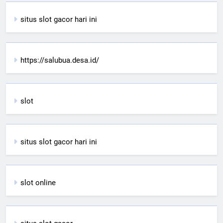
situs slot gacor hari ini
https://salubua.desa.id/
slot
situs slot gacor hari ini
slot online