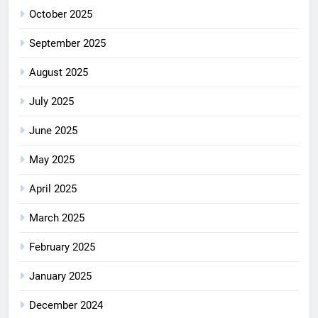
October 2025
September 2025
August 2025
July 2025
June 2025
May 2025
April 2025
March 2025
February 2025
January 2025
December 2024