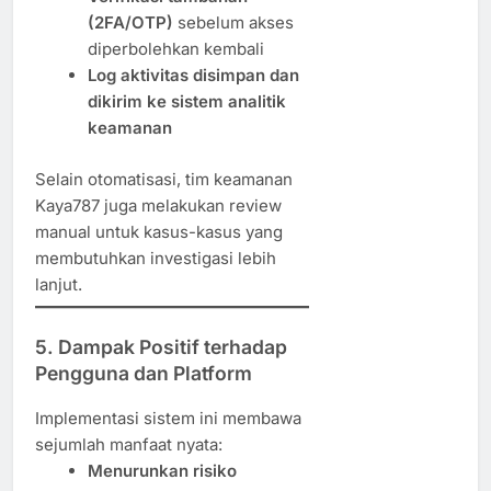
(2FA/OTP)
sebelum akses
diperbolehkan kembali
Log aktivitas disimpan dan
dikirim ke sistem analitik
keamanan
Selain otomatisasi, tim keamanan
Kaya787 juga melakukan review
manual untuk kasus-kasus yang
membutuhkan investigasi lebih
lanjut.
5. Dampak Positif terhadap
Pengguna dan Platform
Implementasi sistem ini membawa
sejumlah manfaat nyata:
Menurunkan risiko