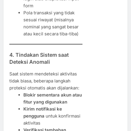
form
Pola transaksi yang tidak
sesuai riwayat (misalnya
nominal yang sangat besar
atau kecil secara tiba-tiba)
4. Tindakan Sistem saat
Deteksi Anomali
Saat sistem mendeteksi aktivitas
tidak biasa, beberapa langkah
proteksi otomatis akan dijalankan:
Blokir sementara akun atau
fitur yang digunakan
Kirim notifikasi ke
pengguna
untuk konfirmasi
aktivitas
Verifikasi tambahan