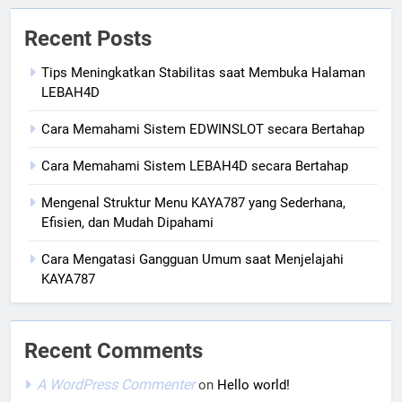
Recent Posts
Tips Meningkatkan Stabilitas saat Membuka Halaman
LEBAH4D
Cara Memahami Sistem EDWINSLOT secara Bertahap
Cara Memahami Sistem LEBAH4D secara Bertahap
Mengenal Struktur Menu KAYA787 yang Sederhana,
Efisien, dan Mudah Dipahami
Cara Mengatasi Gangguan Umum saat Menjelajahi
KAYA787
Recent Comments
A WordPress Commenter
on
Hello world!