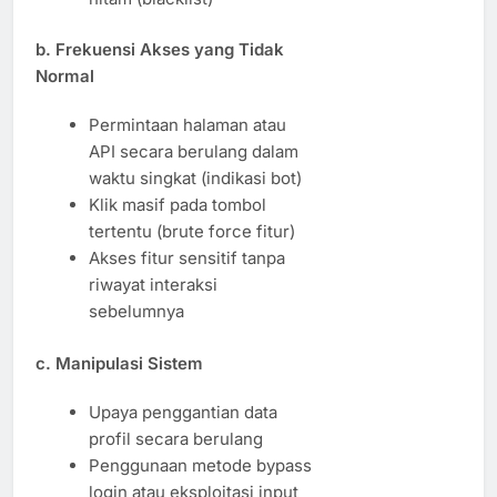
b.
Frekuensi Akses yang Tidak
Normal
Permintaan halaman atau
API secara berulang dalam
waktu singkat (indikasi bot)
Klik masif pada tombol
tertentu (brute force fitur)
Akses fitur sensitif tanpa
riwayat interaksi
sebelumnya
c.
Manipulasi Sistem
Upaya penggantian data
profil secara berulang
Penggunaan metode bypass
login atau eksploitasi input