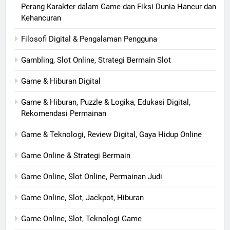
Perang Karakter dalam Game dan Fiksi Dunia Hancur dan
Kehancuran
Filosofi Digital & Pengalaman Pengguna
Gambling, Slot Online, Strategi Bermain Slot
Game & Hiburan Digital
Game & Hiburan, Puzzle & Logika, Edukasi Digital,
Rekomendasi Permainan
Game & Teknologi, Review Digital, Gaya Hidup Online
Game Online & Strategi Bermain
Game Online, Slot Online, Permainan Judi
Game Online, Slot, Jackpot, Hiburan
Game Online, Slot, Teknologi Game