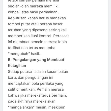
tetapi banyak pemain merasa
seolah-olah mereka memiliki
kendali atas hasil permainan.
Keputusan kapan harus menekan
tombol putar atau berapa besar
taruhan yang dipasang sering kali
memberikan ilusi kontrol. Perasaan
ini membuat pemain merasa lebih
terlibat dan terus mencoba
“mengubah” hasil.
B. Pengulangan yang Membuat
Ketagihan
Setiap putaran adalah kesempatan
baru, dan pengulangan ini
menciptakan pola perilaku yang
sulit dihentikan. Pemain merasa
bahwa jika mereka terus bermain,
pada akhirnya mereka akan
“mengalahkan” mesin, meskipun