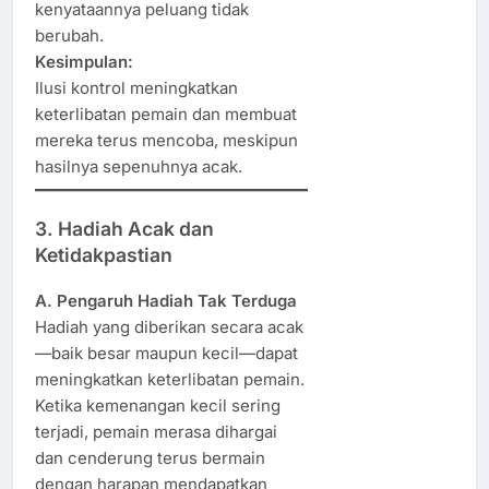
kenyataannya peluang tidak
berubah.
Kesimpulan:
Ilusi kontrol meningkatkan
keterlibatan pemain dan membuat
mereka terus mencoba, meskipun
hasilnya sepenuhnya acak.
3. Hadiah Acak dan
Ketidakpastian
A. Pengaruh Hadiah Tak Terduga
Hadiah yang diberikan secara acak
—baik besar maupun kecil—dapat
meningkatkan keterlibatan pemain.
Ketika kemenangan kecil sering
terjadi, pemain merasa dihargai
dan cenderung terus bermain
dengan harapan mendapatkan