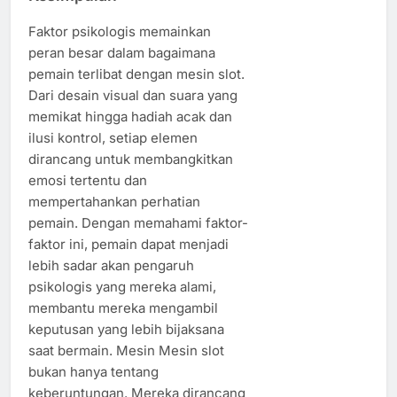
Faktor psikologis memainkan
peran besar dalam bagaimana
pemain terlibat dengan mesin slot.
Dari desain visual dan suara yang
memikat hingga hadiah acak dan
ilusi kontrol, setiap elemen
dirancang untuk membangkitkan
emosi tertentu dan
mempertahankan perhatian
pemain. Dengan memahami faktor-
faktor ini, pemain dapat menjadi
lebih sadar akan pengaruh
psikologis yang mereka alami,
membantu mereka mengambil
keputusan yang lebih bijaksana
saat bermain. Mesin Mesin slot
bukan hanya tentang
keberuntungan. Mereka dirancang