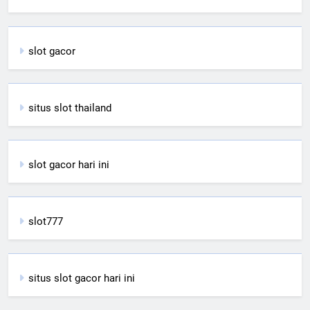
slot gacor
situs slot thailand
slot gacor hari ini
slot777
situs slot gacor hari ini