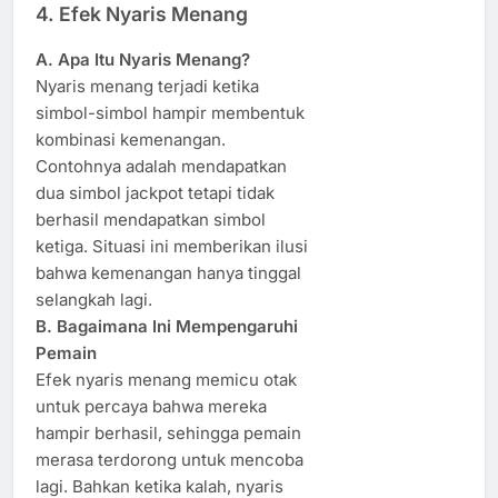
4. Efek Nyaris Menang
A. Apa Itu Nyaris Menang?
Nyaris menang terjadi ketika
simbol-simbol hampir membentuk
kombinasi kemenangan.
Contohnya adalah mendapatkan
dua simbol jackpot tetapi tidak
berhasil mendapatkan simbol
ketiga. Situasi ini memberikan ilusi
bahwa kemenangan hanya tinggal
selangkah lagi.
B. Bagaimana Ini Mempengaruhi
Pemain
Efek nyaris menang memicu otak
untuk percaya bahwa mereka
hampir berhasil, sehingga pemain
merasa terdorong untuk mencoba
lagi. Bahkan ketika kalah, nyaris