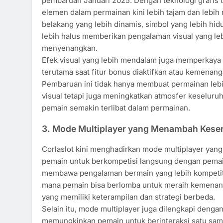
pembaruan Januari 2025. Dengan teknologi grafis t
elemen dalam permainan kini lebih tajam dan lebih re
belakang yang lebih dinamis, simbol yang lebih hid
lebih halus memberikan pengalaman visual yang leb
menyenangkan.
Efek visual yang lebih mendalam juga memperkaya
terutama saat fitur bonus diaktifkan atau kemenanga
Pembaruan ini tidak hanya membuat permainan leb
visual tetapi juga meningkatkan atmosfer keselur
pemain semakin terlibat dalam permainan.
3.
Mode Multiplayer yang Menambah Kese
Corlaslot kini menghadirkan mode multiplayer ya
pemain untuk berkompetisi langsung dengan pemain 
membawa pengalaman bermain yang lebih kompetitif 
mana pemain bisa berlomba untuk meraih kemena
yang memiliki keterampilan dan strategi berbeda.
Selain itu, mode multiplayer juga dilengkapi denga
memungkinkan pemain untuk berinteraksi satu sama