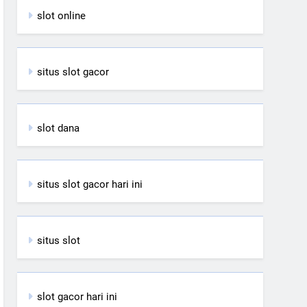
slot online
situs slot gacor
slot dana
situs slot gacor hari ini
situs slot
slot gacor hari ini