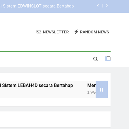
 Sistem EDWINSLOT secara Bertahap
mi Sistem LEBAH4D secara Bertahap
derhana, Efisien, dan Mudah Dipahami
NEWSLETTER
RANDOM NEWS
litas saat Membuka Halaman LEBAH4D
 Pengiklan Digital Pemula Hingga Profesional.
 Sistem EDWINSLOT secara Bertahap
mi Sistem LEBAH4D secara Bertahap
derhana, Efisien, dan Mudah Dipahami
AH4D secara Bertahap
Mengenal Struktur Menu KAYA78
2 Weeks Ago