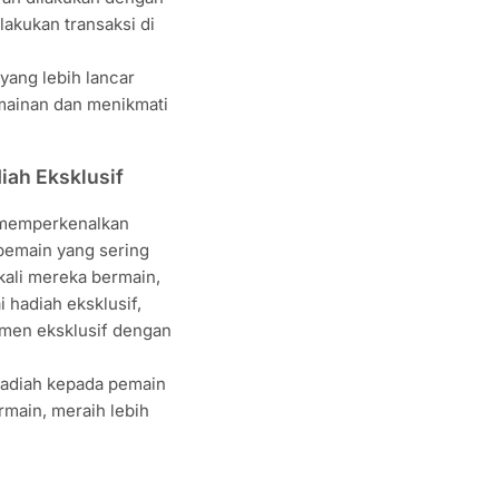
akukan transaksi di
yang lebih lancar
mainan dan menikmati
iah Eksklusif
t memperkenalkan
 pemain yang sering
ali mereka bermain,
 hadiah eksklusif,
namen eksklusif dengan
hadiah kepada pemain
rmain, meraih lebih