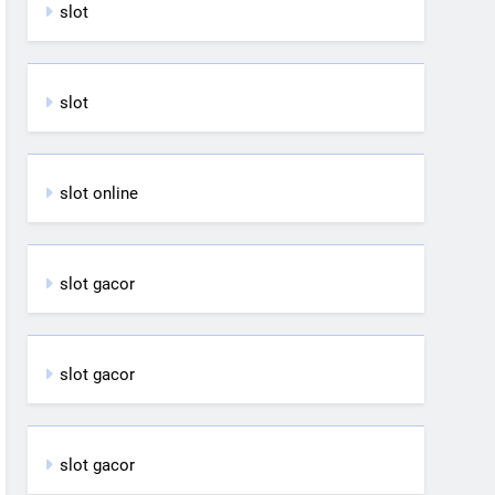
slot
slot
slot online
slot gacor
slot gacor
slot gacor