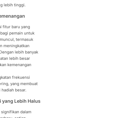
 lebih tinggi.
 Kemenangan
fitur baru yang
 bagi pemain untuk
 muncul, termasuk
kin meningkatkan
 Dengan lebih banyak
atan lebih besar
akan kemenangan
gkatan frekuensi
sering, yang membuat
 hadiah besar.
 yang Lebih Halus
 signifikan dalam