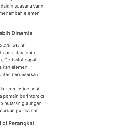
 dalam suasana yang
ja menambah elemen
ebih Dinamis
 2025 adalah
 gameplay lebih
, Corlaslot dapat
aikan elemen
ulitan berdasarkan
 karena setiap sesi
a pemain berinteraksi
ap putaran gulungan
eseruan permainan.
 di Perangkat