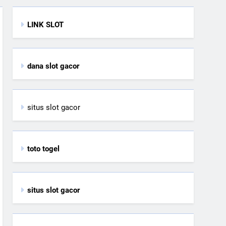
LINK SLOT
dana slot gacor
situs slot gacor
toto togel
situs slot gacor