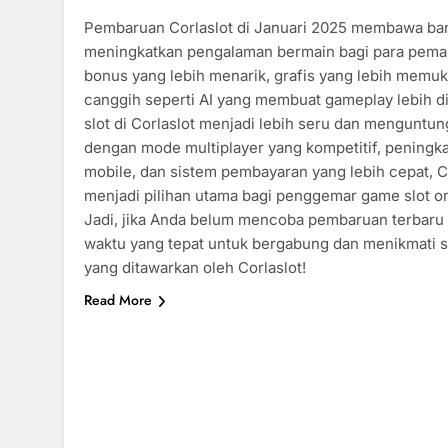
Pembaruan Corlaslot di Januari 2025 membawa ban
meningkatkan pengalaman bermain bagi para pemai
bonus yang lebih menarik, grafis yang lebih memuk
canggih seperti AI yang membuat gameplay lebih d
slot di Corlaslot menjadi lebih seru dan menguntu
dengan mode multiplayer yang kompetitif, pening
mobile, dan sistem pembayaran yang lebih cepat, C
menjadi pilihan utama bagi penggemar game slot on
Jadi, jika Anda belum mencoba pembaruan terbaru i
waktu yang tepat untuk bergabung dan menikmati
yang ditawarkan oleh Corlaslot!
Read More