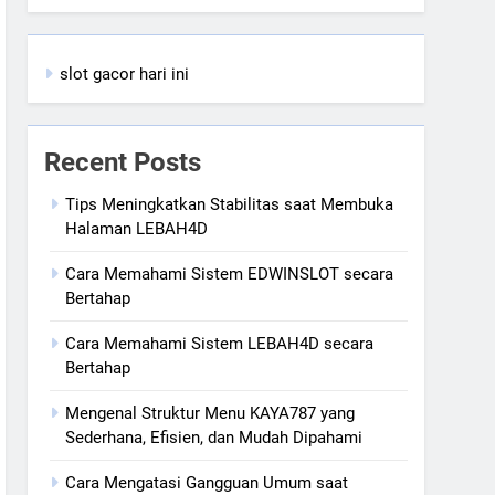
slot gacor hari ini
Recent Posts
Tips Meningkatkan Stabilitas saat Membuka
Halaman LEBAH4D
Cara Memahami Sistem EDWINSLOT secara
Bertahap
Cara Memahami Sistem LEBAH4D secara
Bertahap
Mengenal Struktur Menu KAYA787 yang
Sederhana, Efisien, dan Mudah Dipahami
Cara Mengatasi Gangguan Umum saat