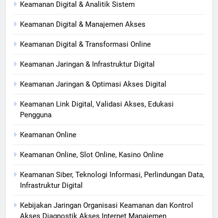
Keamanan Digital & Analitik Sistem
Keamanan Digital & Manajemen Akses
Keamanan Digital & Transformasi Online
Keamanan Jaringan & Infrastruktur Digital
Keamanan Jaringan & Optimasi Akses Digital
Keamanan Link Digital, Validasi Akses, Edukasi
Pengguna
Keamanan Online
Keamanan Online, Slot Online, Kasino Online
Keamanan Siber, Teknologi Informasi, Perlindungan Data,
Infrastruktur Digital
Kebijakan Jaringan Organisasi Keamanan dan Kontrol
Akses Diagnostik Akses Internet Manajemen