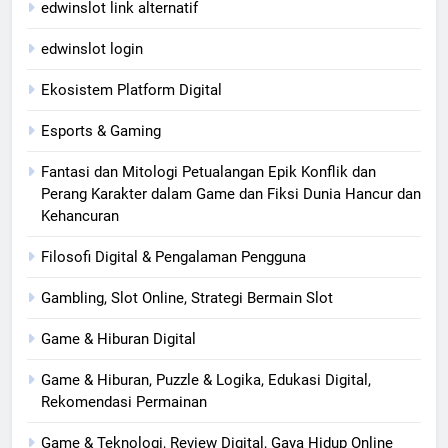
edwinslot link alternatif
edwinslot login
Ekosistem Platform Digital
Esports & Gaming
Fantasi dan Mitologi Petualangan Epik Konflik dan
Perang Karakter dalam Game dan Fiksi Dunia Hancur dan
Kehancuran
Filosofi Digital & Pengalaman Pengguna
Gambling, Slot Online, Strategi Bermain Slot
Game & Hiburan Digital
Game & Hiburan, Puzzle & Logika, Edukasi Digital,
Rekomendasi Permainan
Game & Teknologi, Review Digital, Gaya Hidup Online