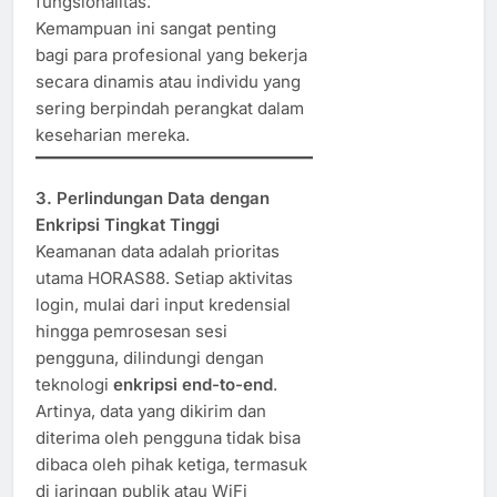
fungsionalitas.
Kemampuan ini sangat penting
bagi para profesional yang bekerja
secara dinamis atau individu yang
sering berpindah perangkat dalam
keseharian mereka.
3. Perlindungan Data dengan
Enkripsi Tingkat Tinggi
Keamanan data adalah prioritas
utama HORAS88. Setiap aktivitas
login, mulai dari input kredensial
hingga pemrosesan sesi
pengguna, dilindungi dengan
teknologi
enkripsi end-to-end
.
Artinya, data yang dikirim dan
diterima oleh pengguna tidak bisa
dibaca oleh pihak ketiga, termasuk
di jaringan publik atau WiFi