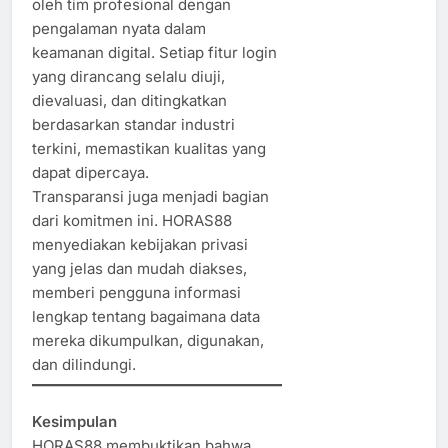
oleh tim profesional dengan
pengalaman nyata dalam
keamanan digital. Setiap fitur login
yang dirancang selalu diuji,
dievaluasi, dan ditingkatkan
berdasarkan standar industri
terkini, memastikan kualitas yang
dapat dipercaya.
Transparansi juga menjadi bagian
dari komitmen ini. HORAS88
menyediakan kebijakan privasi
yang jelas dan mudah diakses,
memberi pengguna informasi
lengkap tentang bagaimana data
mereka dikumpulkan, digunakan,
dan dilindungi.
Kesimpulan
HORAS88 membuktikan bahwa