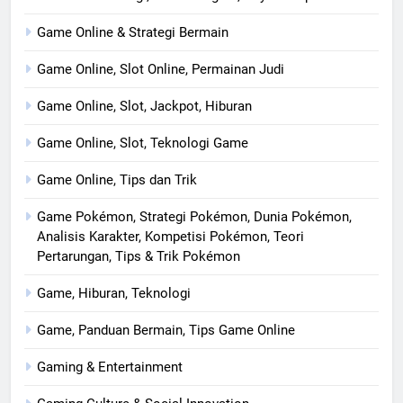
Game Online & Strategi Bermain
Game Online, Slot Online, Permainan Judi
Game Online, Slot, Jackpot, Hiburan
Game Online, Slot, Teknologi Game
Game Online, Tips dan Trik
Game Pokémon, Strategi Pokémon, Dunia Pokémon,
Analisis Karakter, Kompetisi Pokémon, Teori
Pertarungan, Tips & Trik Pokémon
Game, Hiburan, Teknologi
Game, Panduan Bermain, Tips Game Online
Gaming & Entertainment