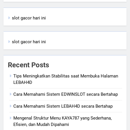
slot gacor hari ini
slot gacor hari ini
Recent Posts
Tips Meningkatkan Stabilitas saat Membuka Halaman
LEBAH4D
Cara Memahami Sistem EDWINSLOT secara Bertahap
Cara Memahami Sistem LEBAH4D secara Bertahap
Mengenal Struktur Menu KAYA787 yang Sederhana,
Efisien, dan Mudah Dipahami