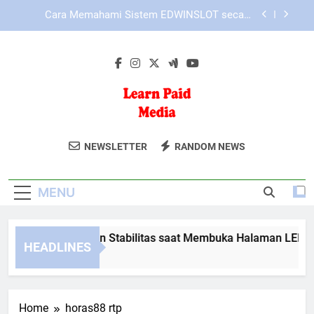
Skip
Cara Memahami Sistem LEBAH4D secara
to
Bertahap
content
Mengenal Struktur Menu KAYA787 yang
Sederhana, Efisien, dan Mudah Dipahami
Tips Meningkatkan Stabilitas saat Membuka
Halaman LEBAH4D
Cara Memahami Sistem EDWINSLOT secara
Bertahap
Learn Paid
Pelajari Strategi Iklan Berbayar Dengan
Cara Memahami Sistem LEBAH4D secara
NEWSLETTER
RANDOM NEWS
Bertahap
Media
Learn Paid Media. Panduan Untuk
Mengenal Struktur Menu KAYA787 yang
Pengiklan Digital Pemula Hingga
Sederhana, Efisien, dan Mudah Dipahami
MENU
Profesional.
ps Meningkatkan Stabilitas saat Membuka Halaman LEBAH4D
HEADLINES
Weeks Ago
Home
horas88 rtp