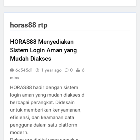
horas88 rtp
HORAS88 Menyediakan
Sistem Login Aman yang
Mudah Diakses
6c545d1
1 year ago
0
6
mins
HORAS88 hadir dengan sistem
login aman yang mudah diakses di
berbagai perangkat. Didesain
untuk memberikan kenyamanan,
efisiensi, dan keamanan data
pengguna dalam satu platform
modern.
Dalam era digital yang semakin