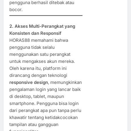
pengguna berhasil ditebak atau
bocor.
2. Akses Multi-Perangkat yang
Konsisten dan Responsif
HORAS88 memahami bahwa
pengguna tidak selalu
menggunakan satu perangkat
untuk mengakses akun mereka.
Oleh karena itu, platform ini
dirancang dengan teknologi
responsive design
, memungkinkan
pengalaman login yang lancar baik
di desktop, tablet, maupun
smartphone. Pengguna bisa login
dari perangkat apa pun tanpa perlu
khawatir tentang ketidakcocokan
tampilan atau gangguan