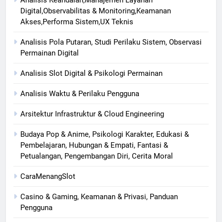
Digital,Observabilitas & Monitoring,Keamanan
Akses,Performa Sistem,UX Teknis
Analisis Pola Putaran, Studi Perilaku Sistem, Observasi
Permainan Digital
Analisis Slot Digital & Psikologi Permainan
Analisis Waktu & Perilaku Pengguna
Arsitektur Infrastruktur & Cloud Engineering
Budaya Pop & Anime, Psikologi Karakter, Edukasi &
Pembelajaran, Hubungan & Empati, Fantasi &
Petualangan, Pengembangan Diri, Cerita Moral
CaraMenangSlot
Casino & Gaming, Keamanan & Privasi, Panduan
Pengguna