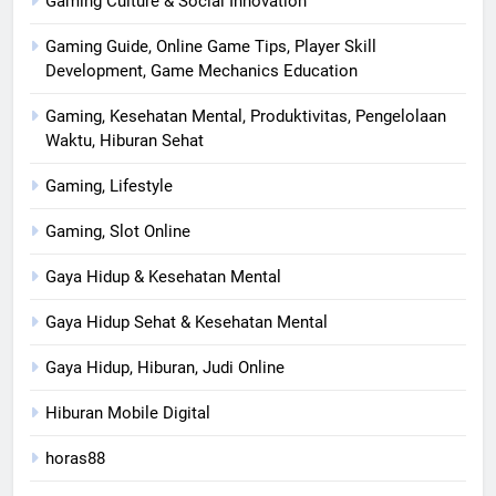
Gaming Culture & Social Innovation
Gaming Guide, Online Game Tips, Player Skill
Development, Game Mechanics Education
Gaming, Kesehatan Mental, Produktivitas, Pengelolaan
Waktu, Hiburan Sehat
Gaming, Lifestyle
Gaming, Slot Online
Gaya Hidup & Kesehatan Mental
Gaya Hidup Sehat & Kesehatan Mental
Gaya Hidup, Hiburan, Judi Online
Hiburan Mobile Digital
horas88