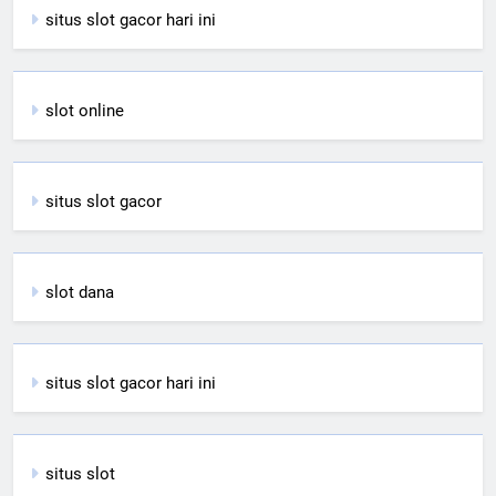
situs slot gacor hari ini
slot online
situs slot gacor
slot dana
situs slot gacor hari ini
situs slot