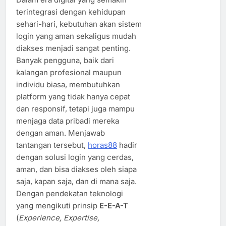
terintegrasi dengan kehidupan
sehari-hari, kebutuhan akan sistem
login yang aman sekaligus mudah
diakses menjadi sangat penting.
Banyak pengguna, baik dari
kalangan profesional maupun
individu biasa, membutuhkan
platform yang tidak hanya cepat
dan responsif, tetapi juga mampu
menjaga data pribadi mereka
dengan aman. Menjawab
tantangan tersebut,
horas88
hadir
dengan solusi login yang cerdas,
aman, dan bisa diakses oleh siapa
saja, kapan saja, dan di mana saja.
Dengan pendekatan teknologi
yang mengikuti prinsip
E-E-A-T
(
Experience, Expertise,