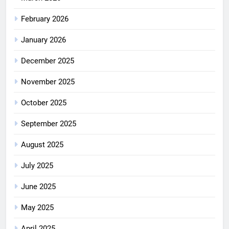
February 2026
January 2026
December 2025
November 2025
October 2025
September 2025
August 2025
July 2025
June 2025
May 2025
April 2025