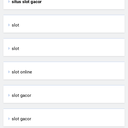
situs slot gacor
slot
slot
slot online
slot gacor
slot gacor