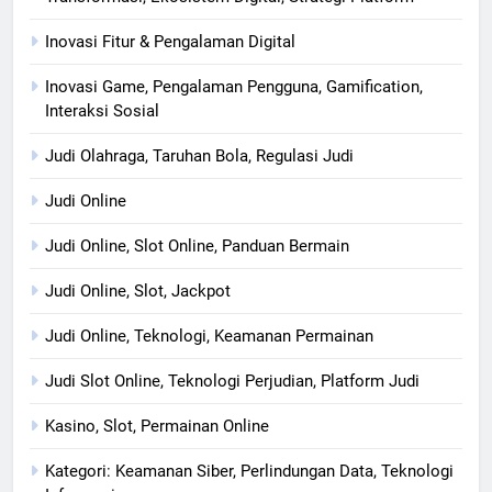
Inovasi Fitur & Pengalaman Digital
Inovasi Game, Pengalaman Pengguna, Gamification,
Interaksi Sosial
Judi Olahraga, Taruhan Bola, Regulasi Judi
Judi Online
Judi Online, Slot Online, Panduan Bermain
Judi Online, Slot, Jackpot
Judi Online, Teknologi, Keamanan Permainan
Judi Slot Online, Teknologi Perjudian, Platform Judi
Kasino, Slot, Permainan Online
Kategori: Keamanan Siber, Perlindungan Data, Teknologi