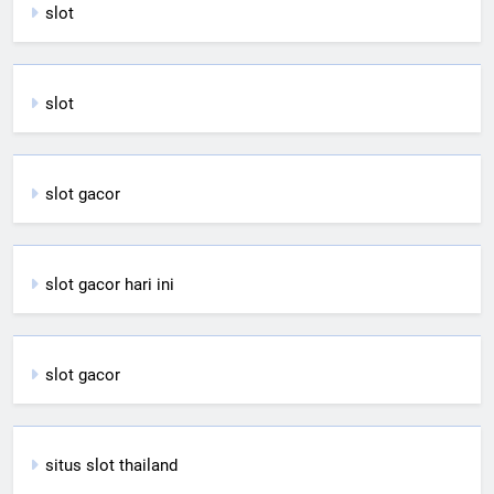
slot
slot
slot gacor
slot gacor hari ini
slot gacor
situs slot thailand