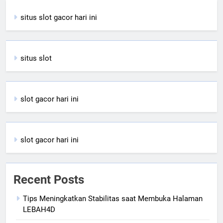
situs slot gacor hari ini
situs slot
slot gacor hari ini
slot gacor hari ini
Recent Posts
Tips Meningkatkan Stabilitas saat Membuka Halaman
LEBAH4D