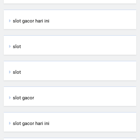
slot gacor hari ini
slot
slot
slot gacor
slot gacor hari ini