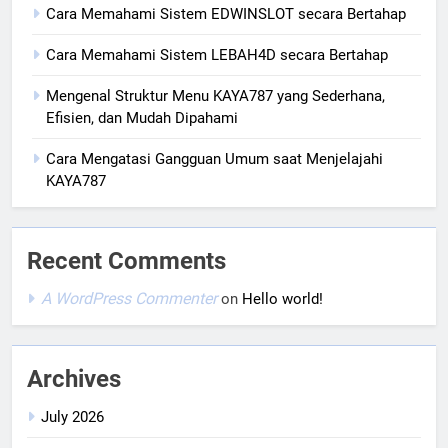
Cara Memahami Sistem EDWINSLOT secara Bertahap
Cara Memahami Sistem LEBAH4D secara Bertahap
Mengenal Struktur Menu KAYA787 yang Sederhana,
Efisien, dan Mudah Dipahami
Cara Mengatasi Gangguan Umum saat Menjelajahi
KAYA787
Recent Comments
A WordPress Commenter
on
Hello world!
Archives
July 2026