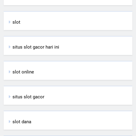
slot
situs slot gacor hari ini
slot online
situs slot gacor
slot dana