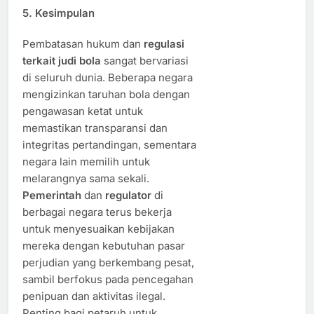
5.
Kesimpulan
Pembatasan hukum dan
regulasi
terkait judi bola
sangat bervariasi
di seluruh dunia. Beberapa negara
mengizinkan taruhan bola dengan
pengawasan ketat untuk
memastikan transparansi dan
integritas pertandingan, sementara
negara lain memilih untuk
melarangnya sama sekali.
Pemerintah
dan
regulator
di
berbagai negara terus bekerja
untuk menyesuaikan kebijakan
mereka dengan kebutuhan pasar
perjudian yang berkembang pesat,
sambil berfokus pada pencegahan
penipuan dan aktivitas ilegal.
Penting bagi petaruh untuk