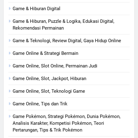
Game & Hiburan Digital
Game & Hiburan, Puzzle & Logika, Edukasi Digital,
Rekomendasi Permainan
Game & Teknologi, Review Digital, Gaya Hidup Online
Game Online & Strategi Bermain
Game Online, Slot Online, Permainan Judi
Game Online, Slot, Jackpot, Hiburan
Game Online, Slot, Teknologi Game
Game Online, Tips dan Trik
Game Pokémon, Strategi Pokémon, Dunia Pokémon,
Analisis Karakter, Kompetisi Pokémon, Teori
Pertarungan, Tips & Trik Pokémon