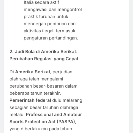
Italia secara aktif
mengawasi dan mengontrol
praktik taruhan untuk
mencegah penipuan dan
aktivitas ilegal, termasuk
pengaturan pertandingan.
2.
Judi Bola di Amerika Serikat:
Perubahan Regulasi yang Cepat
Di
Amerika Serikat
, perjudian
olahraga telah mengalami
perubahan besar-besaran dalam
beberapa tahun terakhir.
Pemerintah federal
dulu melarang
sebagian besar taruhan olahraga
melalui
Professional and Amateur
Sports Protection Act (PASPA)
,
yang diberlakukan pada tahun