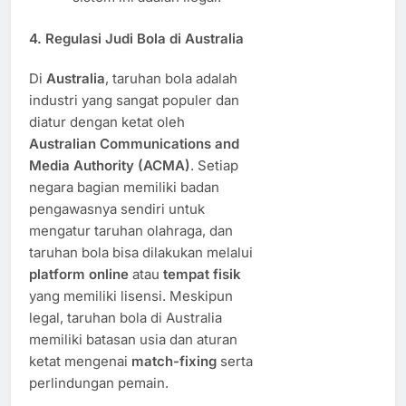
4.
Regulasi Judi Bola di Australia
Di
Australia
, taruhan bola adalah
industri yang sangat populer dan
diatur dengan ketat oleh
Australian Communications and
Media Authority (ACMA)
. Setiap
negara bagian memiliki badan
pengawasnya sendiri untuk
mengatur taruhan olahraga, dan
taruhan bola bisa dilakukan melalui
platform online
atau
tempat fisik
yang memiliki lisensi. Meskipun
legal, taruhan bola di Australia
memiliki batasan usia dan aturan
ketat mengenai
match-fixing
serta
perlindungan pemain.