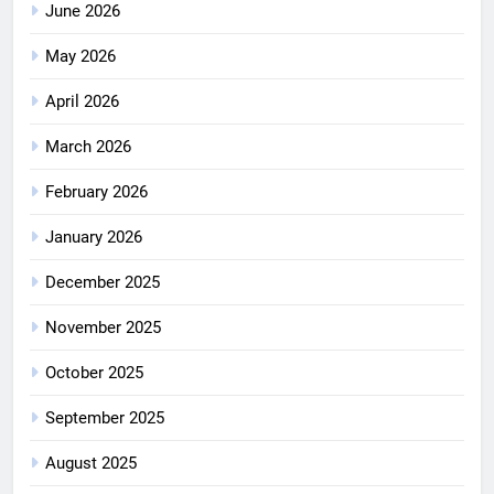
June 2026
May 2026
April 2026
March 2026
February 2026
January 2026
December 2025
November 2025
October 2025
September 2025
August 2025