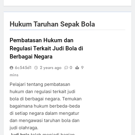
Hukum Taruhan Sepak Bola
Pembatasan Hukum dan
Regulasi Terkait Judi Bola di
Berbagai Negara
6c545d1
2 years ago
0
9
mins
Pelajari tentang pembatasan
hukum dan regulasi terkait judi
bola di berbagai negara. Temukan
bagaimana hukum berbeda-beda
di setiap negara dalam mengatur
dan mengawasi taruhan bola dan
judi olahraga.
Judi bola
telah menjadi bagian