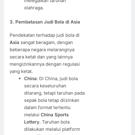
melegalkan taruhan
olahraga.
3.
Pembatasan Judi Bola di Asia
Pendekatan terhadap judi bola di
Asia
sangat beragam, dengan
beberapa negara melarangnya
secara ketat dan yang lainnya
mengizinkannya dengan regulasi
yang ketat.
China
: Di China, judi bola
secara keseluruhan
dilarang, tetapi taruhan pada
sepak bola tetap diizinkan
dalam format tertentu
melalui
China Sports
Lottery
. Taruhan bola
dilakukan melalui platform