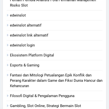
Pemain Pemula Analisis Pola Permainan Manajemen
Risiko Slot
edwinslot
edwinslot alternatif
edwinslot link alternatif
edwinslot login
Ekosistem Platform Digital
Esports & Gaming
Fantasi dan Mitologi Petualangan Epik Konflik dan
Perang Karakter dalam Game dan Fiksi Dunia Hancur dan
Kehancuran
Filosofi Digital & Pengalaman Pengguna
Gambling, Slot Online, Strategi Bermain Slot