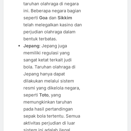
taruhan olahraga di negara
ini. Beberapa negara bagian
seperti
Goa
dan
Sikkim
telah melegalkan kasino dan
perjudian olahraga dalam
bentuk terbatas.
Jepang
: Jepang juga
memiliki regulasi yang
sangat ketat terkait judi
bola. Taruhan olahraga di
Jepang hanya dapat
dilakukan melalui sistem
resmi yang dikelola negara,
seperti
Toto
, yang
memungkinkan taruhan
pada hasil pertandingan
sepak bola tertentu. Semua
aktivitas perjudian di luar
sistem ini adalah ilegal.