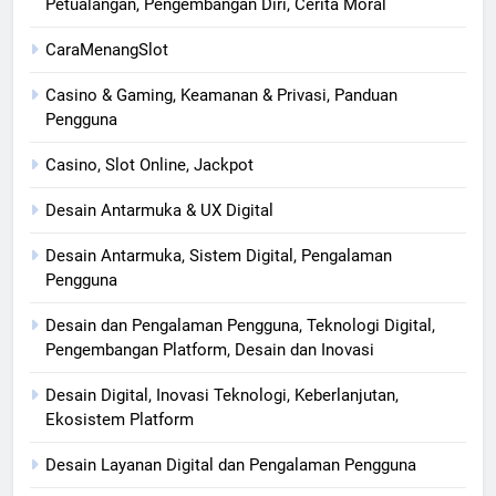
Petualangan, Pengembangan Diri, Cerita Moral
CaraMenangSlot
Casino & Gaming, Keamanan & Privasi, Panduan
Pengguna
Casino, Slot Online, Jackpot
Desain Antarmuka & UX Digital
Desain Antarmuka, Sistem Digital, Pengalaman
Pengguna
Desain dan Pengalaman Pengguna, Teknologi Digital,
Pengembangan Platform, Desain dan Inovasi
Desain Digital, Inovasi Teknologi, Keberlanjutan,
Ekosistem Platform
Desain Layanan Digital dan Pengalaman Pengguna