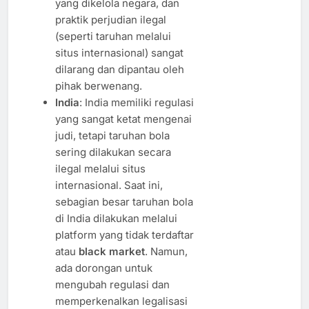
yang dikelola negara, dan
praktik perjudian ilegal
(seperti taruhan melalui
situs internasional) sangat
dilarang dan dipantau oleh
pihak berwenang.
India
: India memiliki regulasi
yang sangat ketat mengenai
judi, tetapi taruhan bola
sering dilakukan secara
ilegal melalui situs
internasional. Saat ini,
sebagian besar taruhan bola
di India dilakukan melalui
platform yang tidak terdaftar
atau
black market
. Namun,
ada dorongan untuk
mengubah regulasi dan
memperkenalkan legalisasi