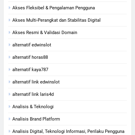
Akses Fleksibel & Pengalaman Pengguna
Akses Multi-Perangkat dan Stabilitas Digital
Akses Resmi & Validasi Domain
alternatif edwinslot
alternatif horas88
alternatif kaya787
alternatif link edwinslot
alternatif link laris4d
Analisis & Teknologi
Analisis Brand Platform
Analisis Digital, Teknologi Informasi, Perilaku Pengguna