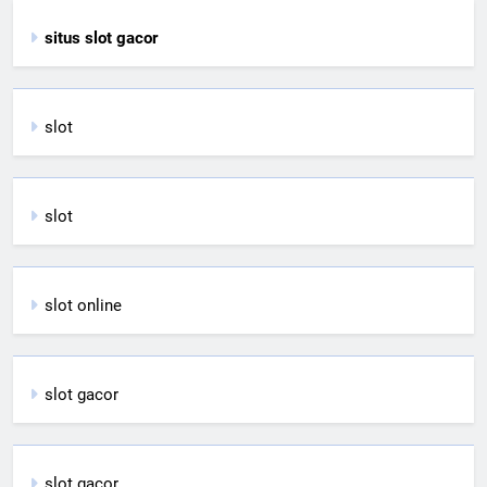
situs slot gacor
slot
slot
slot online
slot gacor
slot gacor