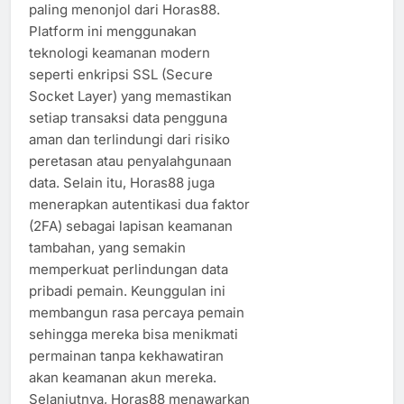
paling menonjol dari Horas88.
Platform ini menggunakan
teknologi keamanan modern
seperti enkripsi SSL (Secure
Socket Layer) yang memastikan
setiap transaksi data pengguna
aman dan terlindungi dari risiko
peretasan atau penyalahgunaan
data. Selain itu, Horas88 juga
menerapkan autentikasi dua faktor
(2FA) sebagai lapisan keamanan
tambahan, yang semakin
memperkuat perlindungan data
pribadi pemain. Keunggulan ini
membangun rasa percaya pemain
sehingga mereka bisa menikmati
permainan tanpa kekhawatiran
akan keamanan akun mereka.
Selanjutnya, Horas88 menawarkan