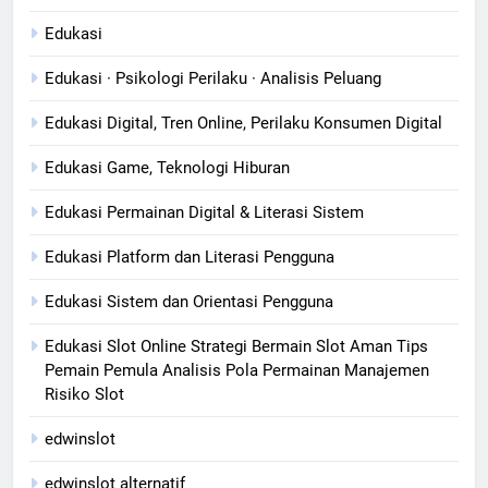
Edukasi
Edukasi · Psikologi Perilaku · Analisis Peluang
Edukasi Digital, Tren Online, Perilaku Konsumen Digital
Edukasi Game, Teknologi Hiburan
Edukasi Permainan Digital & Literasi Sistem
Edukasi Platform dan Literasi Pengguna
Edukasi Sistem dan Orientasi Pengguna
Edukasi Slot Online Strategi Bermain Slot Aman Tips
Pemain Pemula Analisis Pola Permainan Manajemen
Risiko Slot
edwinslot
edwinslot alternatif