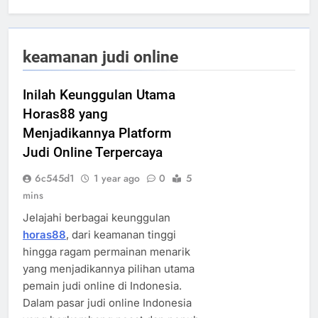
keamanan judi online
Inilah Keunggulan Utama
Horas88 yang
Menjadikannya Platform
Judi Online Terpercaya
6c545d1
1 year ago
0
5
mins
Jelajahi berbagai keunggulan
horas88
, dari keamanan tinggi
hingga ragam permainan menarik
yang menjadikannya pilihan utama
pemain judi online di Indonesia.
Dalam pasar judi online Indonesia