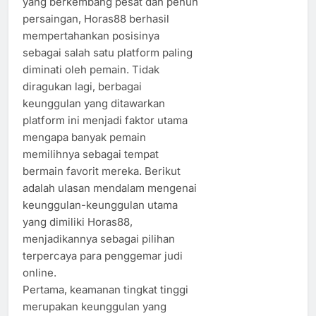
yang berkembang pesat dan penuh
persaingan, Horas88 berhasil
mempertahankan posisinya
sebagai salah satu platform paling
diminati oleh pemain. Tidak
diragukan lagi, berbagai
keunggulan yang ditawarkan
platform ini menjadi faktor utama
mengapa banyak pemain
memilihnya sebagai tempat
bermain favorit mereka. Berikut
adalah ulasan mendalam mengenai
keunggulan-keunggulan utama
yang dimiliki Horas88,
menjadikannya sebagai pilihan
terpercaya para penggemar judi
online.
Pertama, keamanan tingkat tinggi
merupakan keunggulan yang