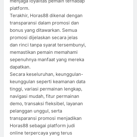
menjaga loyalitas pemain terhadap
platform.
Terakhir, Horas88 dikenal dengan
transparansi dalam promosi dan
bonus yang ditawarkan. Semua
promosi dijelaskan secara jelas
dan rinci tanpa syarat tersembunyi,
memastikan pemain memahami
sepenuhnya manfaat yang mereka
dapatkan.
Secara keseluruhan, keunggulan-
keunggulan seperti keamanan data
tinggi, variasi permainan lengkap,
navigasi mudah, fitur permainan
demo, transaksi fleksibel, layanan
pelanggan unggul, serta
transparansi promosi menjadikan
Horas88 sebagai platform judi
online terpercaya yang terus