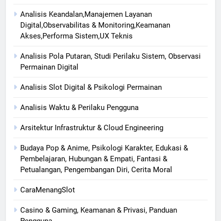
Analisis Keandalan,Manajemen Layanan
Digital,Observabilitas & Monitoring,Keamanan
Akses,Performa Sistem,UX Teknis
Analisis Pola Putaran, Studi Perilaku Sistem, Observasi
Permainan Digital
Analisis Slot Digital & Psikologi Permainan
Analisis Waktu & Perilaku Pengguna
Arsitektur Infrastruktur & Cloud Engineering
Budaya Pop & Anime, Psikologi Karakter, Edukasi &
Pembelajaran, Hubungan & Empati, Fantasi &
Petualangan, Pengembangan Diri, Cerita Moral
CaraMenangSlot
Casino & Gaming, Keamanan & Privasi, Panduan
Pengguna