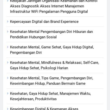
Kebijakan Jaringan Organisasi Keamanan dan Kontrol
Akses Diagnostik Akses Internet Manajemen
Infrastruktur WiFi Pengalaman Pengguna Digital
Kepercayaan Digital dan Brand Experience
Kesehatan Mental Pengembangan Diri Hiburan dan
Pendidikan Hubungan Sosial
Kesehatan Mental, Game Sehat, Gaya Hidup Digital,
Pengembangan Diri
Kesehatan Mental, Mindfulness & Relaksasi, Self-Care,
Gaya Hidup Sehat, Psikologi Harian
Kesehatan Mental, Tips Game, Pengembangan Diri,
Keseimbangan Hidup, Panduan Bermain Game
Kesehatan, Gaya Hidup Sehat, Manajemen Waktu,
Kesejahteraan, Produktivitas
Keseimbangan Digital & Keamanan Akses