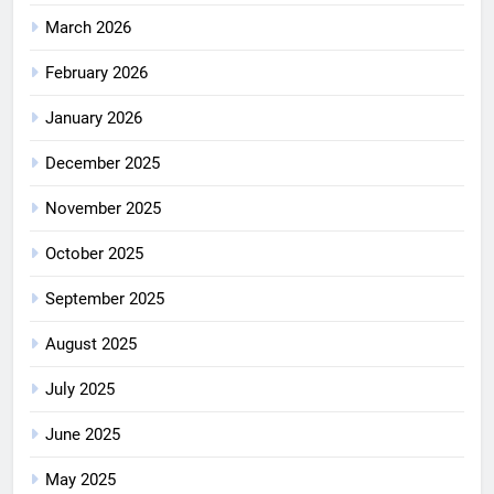
March 2026
February 2026
January 2026
December 2025
November 2025
October 2025
September 2025
August 2025
July 2025
June 2025
May 2025