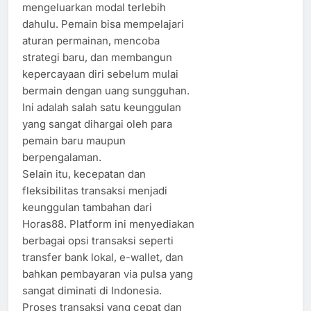
mengeluarkan modal terlebih
dahulu. Pemain bisa mempelajari
aturan permainan, mencoba
strategi baru, dan membangun
kepercayaan diri sebelum mulai
bermain dengan uang sungguhan.
Ini adalah salah satu keunggulan
yang sangat dihargai oleh para
pemain baru maupun
berpengalaman.
Selain itu, kecepatan dan
fleksibilitas transaksi menjadi
keunggulan tambahan dari
Horas88. Platform ini menyediakan
berbagai opsi transaksi seperti
transfer bank lokal, e-wallet, dan
bahkan pembayaran via pulsa yang
sangat diminati di Indonesia.
Proses transaksi yang cepat dan