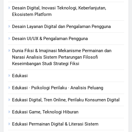
Desain Digital, Inovasi Teknologi, Keberlanjutan,
Ekosistem Platform
Desain Layanan Digital dan Pengalaman Pengguna
Desain UI/UX & Pengalaman Pengguna
Dunia Fiksi & Imajinasi Mekanisme Permainan dan
Narasi Analisis Sistem Pertarungan Filosofi
Keseimbangan Studi Strategi Fiksi
Edukasi
Edukasi · Psikologi Perilaku · Analisis Peluang
Edukasi Digital, Tren Online, Perilaku Konsumen Digital
Edukasi Game, Teknologi Hiburan
Edukasi Permainan Digital & Literasi Sistem