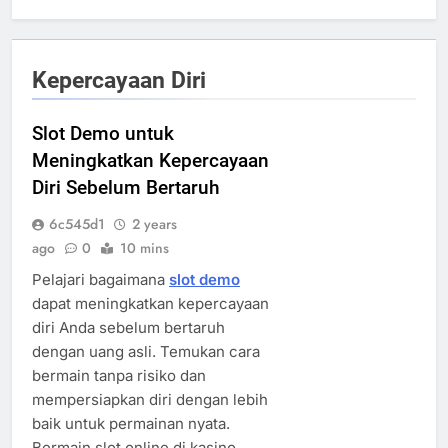
Kepercayaan Diri
Slot Demo untuk
Meningkatkan Kepercayaan
Diri Sebelum Bertaruh
6c545d1
2 years
ago
0
10 mins
Pelajari bagaimana
slot demo
dapat meningkatkan kepercayaan
diri Anda sebelum bertaruh
dengan uang asli. Temukan cara
bermain tanpa risiko dan
mempersiapkan diri dengan lebih
baik untuk permainan nyata.
Bermain slot online di kasino