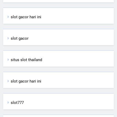
slot gacor hari ini
slot gacor
situs slot thailand
slot gacor hari ini
slot777