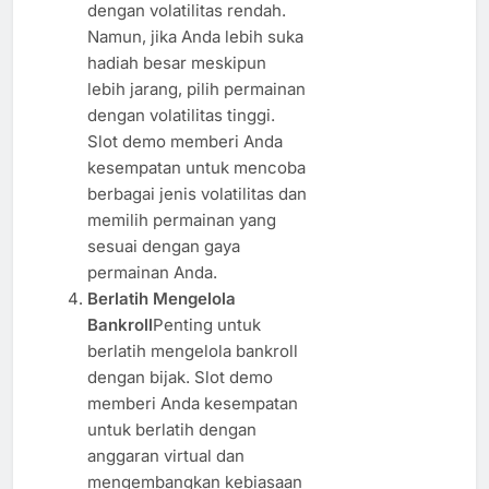
dengan volatilitas rendah.
Namun, jika Anda lebih suka
hadiah besar meskipun
lebih jarang, pilih permainan
dengan volatilitas tinggi.
Slot demo memberi Anda
kesempatan untuk mencoba
berbagai jenis volatilitas dan
memilih permainan yang
sesuai dengan gaya
permainan Anda.
Berlatih Mengelola
Bankroll
Penting untuk
berlatih mengelola bankroll
dengan bijak. Slot demo
memberi Anda kesempatan
untuk berlatih dengan
anggaran virtual dan
mengembangkan kebiasaan