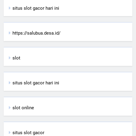
situs slot gacor hari ini
https://salubua.desa.id/
slot
situs slot gacor hari ini
slot online
situs slot gacor