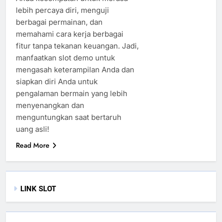
lebih percaya diri, menguji
berbagai permainan, dan
memahami cara kerja berbagai
fitur tanpa tekanan keuangan. Jadi,
manfaatkan slot demo untuk
mengasah keterampilan Anda dan
siapkan diri Anda untuk
pengalaman bermain yang lebih
menyenangkan dan
menguntungkan saat bertaruh
uang asli!
Read More
LINK SLOT