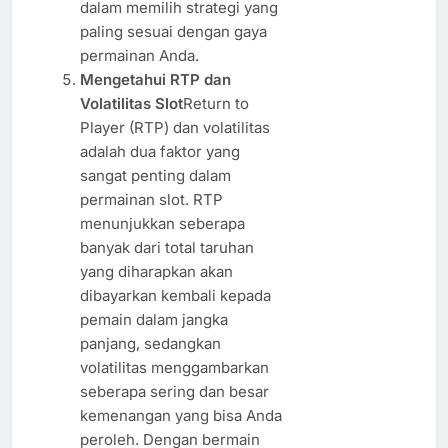
dalam memilih strategi yang
paling sesuai dengan gaya
permainan Anda.
Mengetahui RTP dan
Volatilitas Slot
Return to
Player (RTP) dan volatilitas
adalah dua faktor yang
sangat penting dalam
permainan slot. RTP
menunjukkan seberapa
banyak dari total taruhan
yang diharapkan akan
dibayarkan kembali kepada
pemain dalam jangka
panjang, sedangkan
volatilitas menggambarkan
seberapa sering dan besar
kemenangan yang bisa Anda
peroleh. Dengan bermain