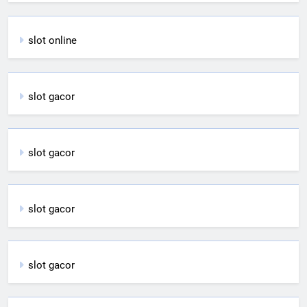
slot online
slot gacor
slot gacor
slot gacor
slot gacor