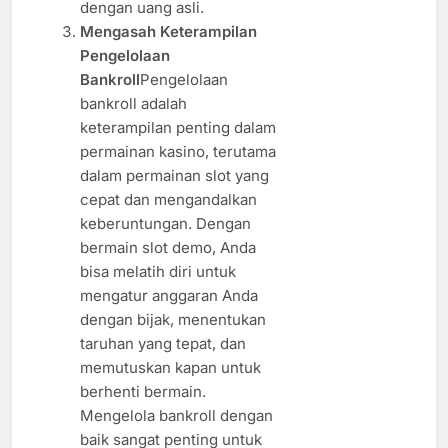
dengan uang asli.
Mengasah Keterampilan
Pengelolaan
Bankroll
Pengelolaan
bankroll adalah
keterampilan penting dalam
permainan kasino, terutama
dalam permainan slot yang
cepat dan mengandalkan
keberuntungan. Dengan
bermain slot demo, Anda
bisa melatih diri untuk
mengatur anggaran Anda
dengan bijak, menentukan
taruhan yang tepat, dan
memutuskan kapan untuk
berhenti bermain.
Mengelola bankroll dengan
baik sangat penting untuk