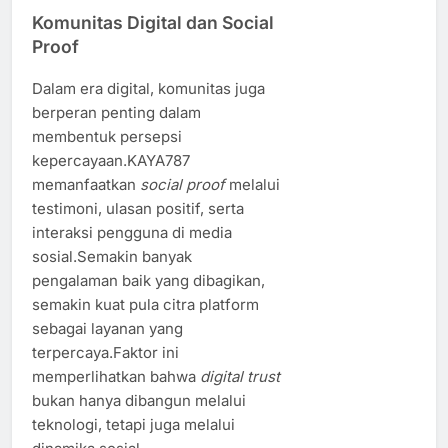
Komunitas Digital dan Social
Proof
Dalam era digital, komunitas juga
berperan penting dalam
membentuk persepsi
kepercayaan.KAYA787
memanfaatkan
social proof
melalui
testimoni, ulasan positif, serta
interaksi pengguna di media
sosial.Semakin banyak
pengalaman baik yang dibagikan,
semakin kuat pula citra platform
sebagai layanan yang
terpercaya.Faktor ini
memperlihatkan bahwa
digital trust
bukan hanya dibangun melalui
teknologi, tetapi juga melalui