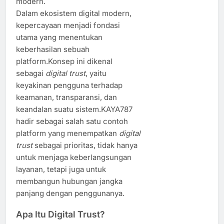
modern.
Dalam ekosistem digital modern,
kepercayaan menjadi fondasi
utama yang menentukan
keberhasilan sebuah
platform.Konsep ini dikenal
sebagai
digital trust
, yaitu
keyakinan pengguna terhadap
keamanan, transparansi, dan
keandalan suatu sistem.KAYA787
hadir sebagai salah satu contoh
platform yang menempatkan
digital
trust
sebagai prioritas, tidak hanya
untuk menjaga keberlangsungan
layanan, tetapi juga untuk
membangun hubungan jangka
panjang dengan penggunanya.
Apa Itu Digital Trust?