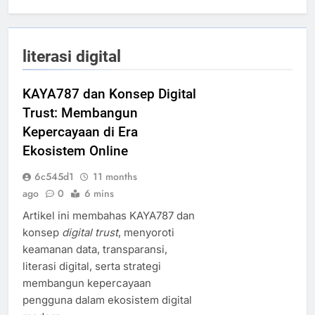
literasi digital
KAYA787 dan Konsep Digital
Trust: Membangun
Kepercayaan di Era
Ekosistem Online
6c545d1
11 months
ago
0
6 mins
Artikel ini membahas KAYA787 dan
konsep
digital trust
, menyoroti
keamanan data, transparansi,
literasi digital, serta strategi
membangun kepercayaan
pengguna dalam ekosistem digital