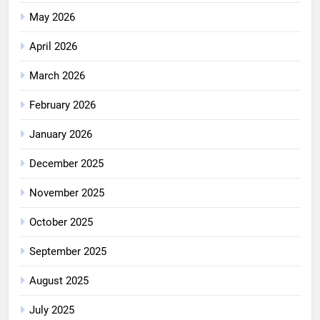
May 2026
April 2026
March 2026
February 2026
January 2026
December 2025
November 2025
October 2025
September 2025
August 2025
July 2025