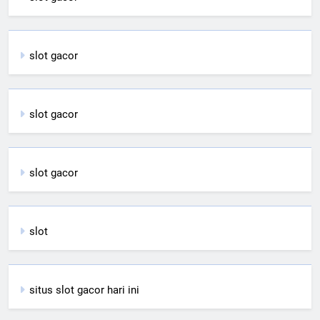
slot gacor
slot gacor
slot gacor
slot
situs slot gacor hari ini