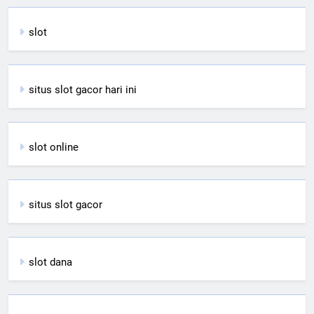
slot
situs slot gacor hari ini
slot online
situs slot gacor
slot dana