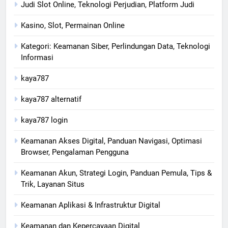
Judi Slot Online, Teknologi Perjudian, Platform Judi
Kasino, Slot, Permainan Online
Kategori: Keamanan Siber, Perlindungan Data, Teknologi
Informasi
kaya787
kaya787 alternatif
kaya787 login
Keamanan Akses Digital, Panduan Navigasi, Optimasi
Browser, Pengalaman Pengguna
Keamanan Akun, Strategi Login, Panduan Pemula, Tips &
Trik, Layanan Situs
Keamanan Aplikasi & Infrastruktur Digital
Keamanan dan Kepercayaan Digital