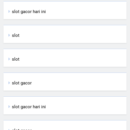
slot gacor hari ini
slot
slot
slot gacor
slot gacor hari ini