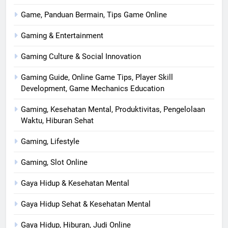
Game, Panduan Bermain, Tips Game Online
Gaming & Entertainment
Gaming Culture & Social Innovation
Gaming Guide, Online Game Tips, Player Skill
Development, Game Mechanics Education
Gaming, Kesehatan Mental, Produktivitas, Pengelolaan
Waktu, Hiburan Sehat
Gaming, Lifestyle
Gaming, Slot Online
Gaya Hidup & Kesehatan Mental
Gaya Hidup Sehat & Kesehatan Mental
Gaya Hidup, Hiburan, Judi Online