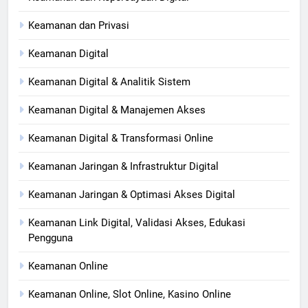
Keamanan dan Privasi
Keamanan Digital
Keamanan Digital & Analitik Sistem
Keamanan Digital & Manajemen Akses
Keamanan Digital & Transformasi Online
Keamanan Jaringan & Infrastruktur Digital
Keamanan Jaringan & Optimasi Akses Digital
Keamanan Link Digital, Validasi Akses, Edukasi
Pengguna
Keamanan Online
Keamanan Online, Slot Online, Kasino Online