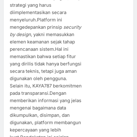
strategi yang harus
diimplementasikan secara
menyeluruh.Platform ini
mengedepankan prinsip
security
by design
, yakni memasukkan
elemen keamanan sejak tahap
perencanaan sistem.Hal ini
memastikan bahwa setiap fitur
yang dirilis tidak hanya berfungsi
secara teknis, tetapi juga aman
digunakan oleh pengguna.
Selain itu, KAYA787 berkomitmen
pada transparansi.Dengan
memberikan informasi yang jelas
mengenai bagaimana data
dikumpulkan, disimpan, dan
digunakan, platform membangun
kepercayaan yang lebih