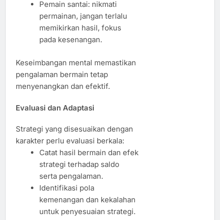
Pemain santai: nikmati
permainan, jangan terlalu
memikirkan hasil, fokus
pada kesenangan.
Keseimbangan mental memastikan
pengalaman bermain tetap
menyenangkan dan efektif.
Evaluasi dan Adaptasi
Strategi yang disesuaikan dengan
karakter perlu evaluasi berkala:
Catat hasil bermain dan efek
strategi terhadap saldo
serta pengalaman.
Identifikasi pola
kemenangan dan kekalahan
untuk penyesuaian strategi.