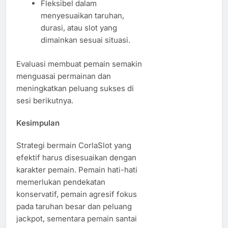
Fleksibel dalam
menyesuaikan taruhan,
durasi, atau slot yang
dimainkan sesuai situasi.
Evaluasi membuat pemain semakin
menguasai permainan dan
meningkatkan peluang sukses di
sesi berikutnya.
Kesimpulan
Strategi bermain CorlaSlot yang
efektif harus disesuaikan dengan
karakter pemain. Pemain hati-hati
memerlukan pendekatan
konservatif, pemain agresif fokus
pada taruhan besar dan peluang
jackpot, sementara pemain santai