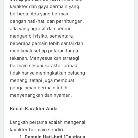
karakter dan gaya bermain yang
berbeda. Ada yang bermain
dengan hati-hati dan perhitungan,
ada yang agresif dan berani
mengambil risiko, sementara
beberapa pemain lebih santai dan
menikmati setiap putaran tanpa
tekanan. Menyesuaikan strategi
bermain sesuai karakter pribadi
tidak hanya meningkatkan peluang
menang, tetapi juga membuat
pengalaman bermain lebih
menyenangkan dan nyaman.
Kenali Karakter Anda
Langkah pertama adalah mengenali
karakter bermain sendiri:
Pemain Hati-hati (Cautious