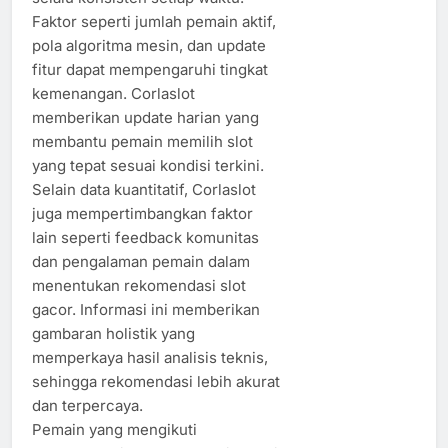
Faktor seperti jumlah pemain aktif,
pola algoritma mesin, dan update
fitur dapat mempengaruhi tingkat
kemenangan. Corlaslot
memberikan update harian yang
membantu pemain memilih slot
yang tepat sesuai kondisi terkini.
Selain data kuantitatif, Corlaslot
juga mempertimbangkan faktor
lain seperti feedback komunitas
dan pengalaman pemain dalam
menentukan rekomendasi slot
gacor. Informasi ini memberikan
gambaran holistik yang
memperkaya hasil analisis teknis,
sehingga rekomendasi lebih akurat
dan terpercaya.
Pemain yang mengikuti