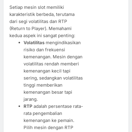
Setiap mesin slot memiliki
karakteristik berbeda, terutama
dari segi volatilitas dan RTP
(Return to Player). Memahami
kedua aspek ini sangat penting:
Volatilitas
mengindikasikan
risiko dan frekuensi
kemenangan. Mesin dengan
volatilitas rendah memberi
kemenangan kecil tapi
sering, sedangkan volatilitas
tinggi memberikan
kemenangan besar tapi
jarang.
RTP
adalah persentase rata-
rata pengembalian
kemenangan ke pemain.
Pilih mesin dengan RTP