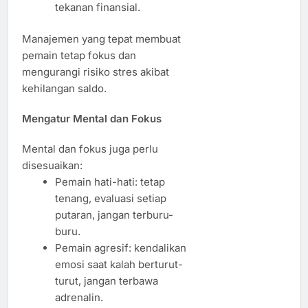
tekanan finansial.
Manajemen yang tepat membuat
pemain tetap fokus dan
mengurangi risiko stres akibat
kehilangan saldo.
Mengatur Mental dan Fokus
Mental dan fokus juga perlu
disesuaikan:
Pemain hati-hati: tetap
tenang, evaluasi setiap
putaran, jangan terburu-
buru.
Pemain agresif: kendalikan
emosi saat kalah berturut-
turut, jangan terbawa
adrenalin.