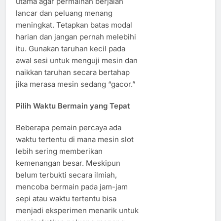
utama agar permainan berjalan
lancar dan peluang menang
meningkat. Tetapkan batas modal
harian dan jangan pernah melebihi
itu. Gunakan taruhan kecil pada
awal sesi untuk menguji mesin dan
naikkan taruhan secara bertahap
jika merasa mesin sedang “gacor.”
Pilih Waktu Bermain yang Tepat
Beberapa pemain percaya ada
waktu tertentu di mana mesin slot
lebih sering memberikan
kemenangan besar. Meskipun
belum terbukti secara ilmiah,
mencoba bermain pada jam-jam
sepi atau waktu tertentu bisa
menjadi eksperimen menarik untuk