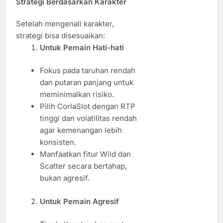
Strategi Berdasarkan Karakter
Setelah mengenali karakter,
strategi bisa disesuaikan:
Untuk Pemain Hati-hati
Fokus pada taruhan rendah
dan putaran panjang untuk
meminimalkan risiko.
Pilih CorlaSlot dengan RTP
tinggi dan volatilitas rendah
agar kemenangan lebih
konsisten.
Manfaatkan fitur Wild dan
Scatter secara bertahap,
bukan agresif.
Untuk Pemain Agresif