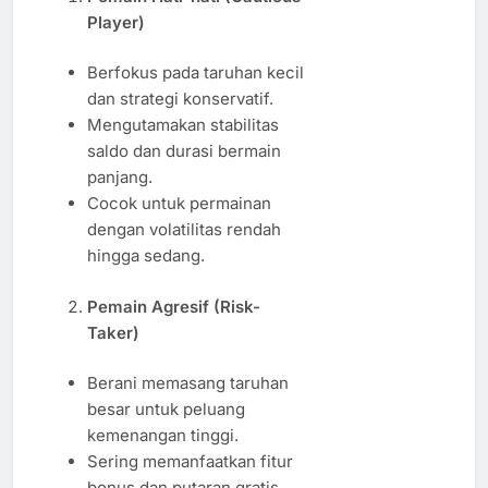
Player)
Berfokus pada taruhan kecil
dan strategi konservatif.
Mengutamakan stabilitas
saldo dan durasi bermain
panjang.
Cocok untuk permainan
dengan volatilitas rendah
hingga sedang.
Pemain Agresif (Risk-
Taker)
Berani memasang taruhan
besar untuk peluang
kemenangan tinggi.
Sering memanfaatkan fitur
bonus dan putaran gratis.