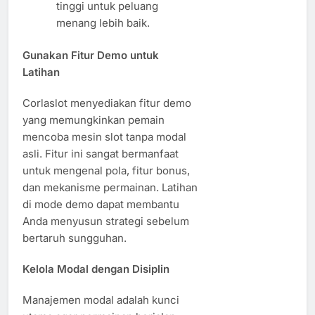
tinggi untuk peluang
menang lebih baik.
Gunakan Fitur Demo untuk
Latihan
Corlaslot menyediakan fitur demo
yang memungkinkan pemain
mencoba mesin slot tanpa modal
asli. Fitur ini sangat bermanfaat
untuk mengenal pola, fitur bonus,
dan mekanisme permainan. Latihan
di mode demo dapat membantu
Anda menyusun strategi sebelum
bertaruh sungguhan.
Kelola Modal dengan Disiplin
Manajemen modal adalah kunci