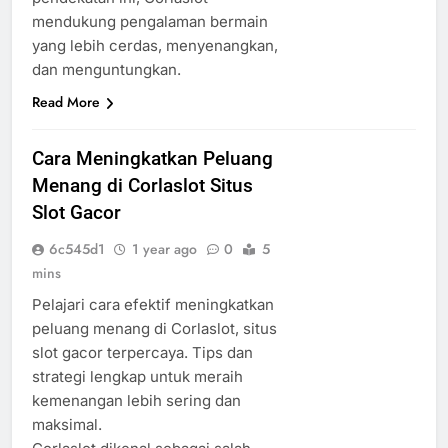
mendukung pengalaman bermain
yang lebih cerdas, menyenangkan,
dan menguntungkan.
Read More
Cara Meningkatkan Peluang
Menang di Corlaslot Situs
Slot Gacor
6c545d1
1 year ago
0
5
mins
Pelajari cara efektif meningkatkan
peluang menang di Corlaslot, situs
slot gacor terpercaya. Tips dan
strategi lengkap untuk meraih
kemenangan lebih sering dan
maksimal.