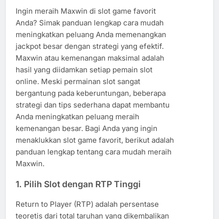
Ingin meraih Maxwin di slot game favorit
Anda? Simak panduan lengkap cara mudah
meningkatkan peluang Anda memenangkan
jackpot besar dengan strategi yang efektif.
Maxwin atau kemenangan maksimal adalah
hasil yang diidamkan setiap pemain slot
online. Meski permainan slot sangat
bergantung pada keberuntungan, beberapa
strategi dan tips sederhana dapat membantu
Anda meningkatkan peluang meraih
kemenangan besar. Bagi Anda yang ingin
menaklukkan slot game favorit, berikut adalah
panduan lengkap tentang cara mudah meraih
Maxwin.
1.
Pilih Slot dengan RTP Tinggi
Return to Player (RTP) adalah persentase
teoretis dari total taruhan yang dikembalikan