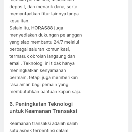
deposit, dan menarik dana, serta
memanfaatkan fitur lainnya tanpa
kesulitan.
Selain itu,
HORAS88
juga
menyediakan dukungan pelanggan
yang siap membantu 24/7 melalui
berbagai saluran komunikasi,
termasuk obrolan langsung dan
email. Teknologi ini tidak hanya
meningkatkan kenyamanan
bermain, tetapi juga memberikan
rasa aman bagi pemain yang
membutuhkan bantuan kapan saja.
6. Peningkatan Teknologi
untuk Keamanan Transaksi
Keamanan transaksi adalah salah
satu aspek terpenting dalam