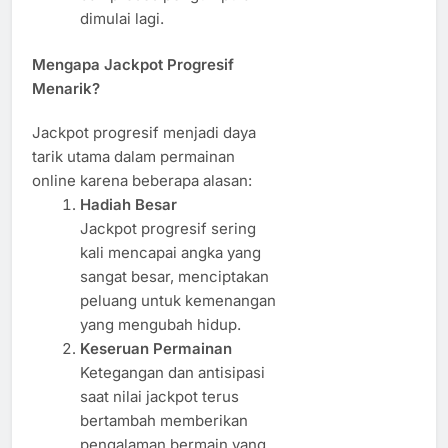
dimulai lagi.
Mengapa Jackpot Progresif
Menarik?
Jackpot progresif menjadi daya
tarik utama dalam permainan
online karena beberapa alasan:
Hadiah Besar
Jackpot progresif sering
kali mencapai angka yang
sangat besar, menciptakan
peluang untuk kemenangan
yang mengubah hidup.
Keseruan Permainan
Ketegangan dan antisipasi
saat nilai jackpot terus
bertambah memberikan
pengalaman bermain yang