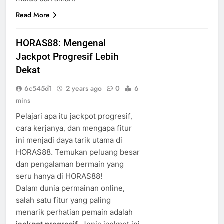
Read More
HORAS88: Mengenal
Jackpot Progresif Lebih
Dekat
6c545d1
2 years ago
0
6
mins
Pelajari apa itu jackpot progresif,
cara kerjanya, dan mengapa fitur
ini menjadi daya tarik utama di
HORAS88. Temukan peluang besar
dan pengalaman bermain yang
seru hanya di HORAS88!
Dalam dunia permainan online,
salah satu fitur yang paling
menarik perhatian pemain adalah