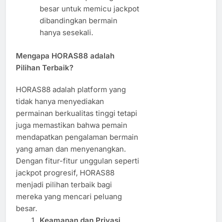
besar untuk memicu jackpot
dibandingkan bermain
hanya sesekali.
Mengapa HORAS88 adalah
Pilihan Terbaik?
HORAS88 adalah platform yang
tidak hanya menyediakan
permainan berkualitas tinggi tetapi
juga memastikan bahwa pemain
mendapatkan pengalaman bermain
yang aman dan menyenangkan.
Dengan fitur-fitur unggulan seperti
jackpot progresif, HORAS88
menjadi pilihan terbaik bagi
mereka yang mencari peluang
besar.
Keamanan dan Privasi