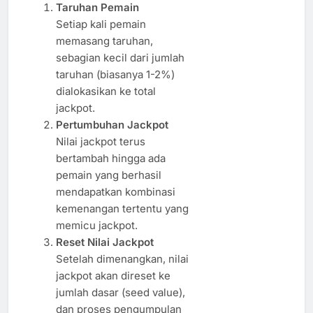
Taruhan Pemain
Setiap kali pemain
memasang taruhan,
sebagian kecil dari jumlah
taruhan (biasanya 1-2%)
dialokasikan ke total
jackpot.
Pertumbuhan Jackpot
Nilai jackpot terus
bertambah hingga ada
pemain yang berhasil
mendapatkan kombinasi
kemenangan tertentu yang
memicu jackpot.
Reset Nilai Jackpot
Setelah dimenangkan, nilai
jackpot akan direset ke
jumlah dasar (seed value),
dan proses pengumpulan