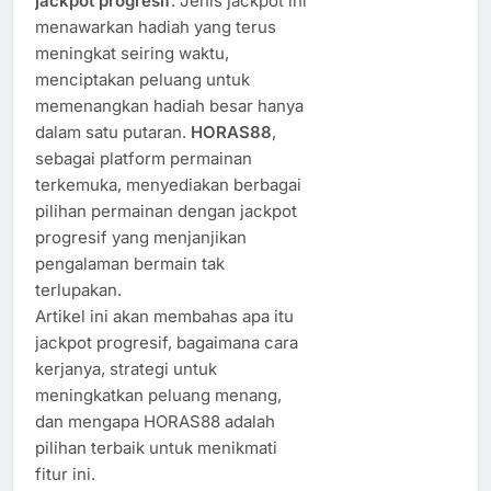
jackpot progresif
. Jenis jackpot ini
menawarkan hadiah yang terus
meningkat seiring waktu,
menciptakan peluang untuk
memenangkan hadiah besar hanya
dalam satu putaran.
HORAS88
,
sebagai platform permainan
terkemuka, menyediakan berbagai
pilihan permainan dengan jackpot
progresif yang menjanjikan
pengalaman bermain tak
terlupakan.
Artikel ini akan membahas apa itu
jackpot progresif, bagaimana cara
kerjanya, strategi untuk
meningkatkan peluang menang,
dan mengapa HORAS88 adalah
pilihan terbaik untuk menikmati
fitur ini.