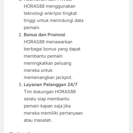
HORAS88 menggunakan
teknologi enkripsi tingkat
tinggi untuk melindungi data
pemain.
Bonus dan Promosi
HORAS88 menawarkan
berbagai bonus yang dapat
membantu pemain
meningkatkan peluang
mereka untuk
memenangkan jackpot.
Layanan Pelanggan 24/7
Tim dukungan HORAS88
selalu siap membantu
pemain kapan saja jika
mereka memiliki pertanyaan
atau masalah.