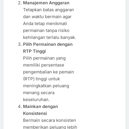
Manajemen Anggaran
Tetapkan batas anggaran
dan waktu bermain agar
Anda tetap menikmati
permainan tanpa risiko
kehilangan terlalu banyak.
Pilih Permainan dengan
RTP Tinggi
Pilih permainan yang
memiliki persentase
pengembalian ke pemain
(RTP) tinggi untuk
meningkatkan peluang
menang secara
keseluruhan.
Mainkan dengan
Konsistensi
Bermain secara konsisten
memberikan peluang lebih