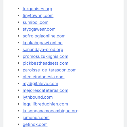
turquoises.org
tinytownnj.com
sumibol.com
styogawear.com
sofrologiaonline.com
kpukabngawi.online
sanandaya-prod.org
promosuzukiignis.com
pickbestheadsets.com
paroisse-de-tarascon.com
oleoleindonesia.com
mydigitalevo.com
mejorescafeteras.com
lythbound.com
lequilibreduchien.com
kusonganamocambique.org
jamonua.com
getindx.com