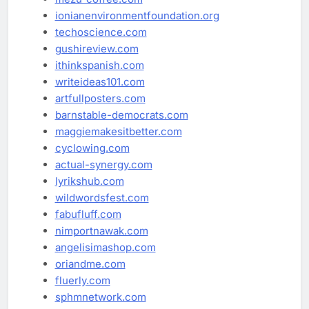
ionianenvironmentfoundation.org
techoscience.com
gushireview.com
ithinkspanish.com
writeideas101.com
artfullposters.com
barnstable-democrats.com
maggiemakesitbetter.com
cyclowing.com
actual-synergy.com
lyrikshub.com
wildwordsfest.com
fabufluff.com
nimportnawak.com
angelisimashop.com
oriandme.com
fluerly.com
sphmnetwork.com