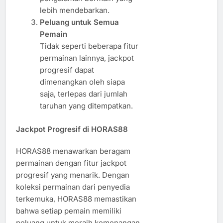
lebih mendebarkan.
Peluang untuk Semua
Pemain
Tidak seperti beberapa fitur
permainan lainnya, jackpot
progresif dapat
dimenangkan oleh siapa
saja, terlepas dari jumlah
taruhan yang ditempatkan.
Jackpot Progresif di HORAS88
HORAS88 menawarkan beragam
permainan dengan fitur jackpot
progresif yang menarik. Dengan
koleksi permainan dari penyedia
terkemuka, HORAS88 memastikan
bahwa setiap pemain memiliki
peluang untuk meraih kemenangan