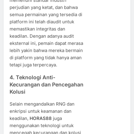
memenuhi standar industri
perjudian yang ketat, dan bahwa
semua permainan yang tersedia di
platform ini telah diaudit untuk
memastikan integritas dan
keadilan. Dengan adanya audit
eksternal ini, pemain dapat merasa
lebih yakin bahwa mereka bermain
di platform yang tidak hanya aman
tetapi juga terpercaya.
4. Teknologi Anti-
Kecurangan dan Pencegahan
Kolusi
Selain mengandalkan RNG dan
enkripsi untuk keamanan dan
keadilan,
HORAS88
juga
menggunakan teknologi untuk
mencegah kecurangan dan kolusi