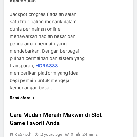
Kesimpulan
Jackpot progresif adalah salah
satu fitur paling menarik dalam
dunia permainan online,
menawarkan hadiah besar dan
pengalaman bermain yang
mendebarkan. Dengan berbagai
pilihan permainan dan sistem yang
transparan,
HORAS88
memberikan platform yang ideal
bagi pemain untuk mengejar
kemenangan besar.
Read More
Cara Mudah Meraih Maxwin di Slot
Game Favorit Anda
6c545d1
2 years ago
0
24 mins