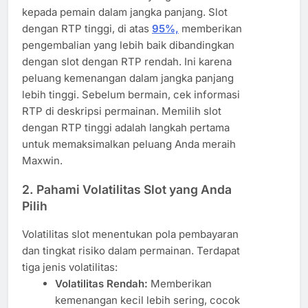
kepada pemain dalam jangka panjang. Slot
dengan RTP tinggi, di atas
95%,
memberikan
pengembalian yang lebih baik dibandingkan
dengan slot dengan RTP rendah. Ini karena
peluang kemenangan dalam jangka panjang
lebih tinggi. Sebelum bermain, cek informasi
RTP di deskripsi permainan. Memilih slot
dengan RTP tinggi adalah langkah pertama
untuk memaksimalkan peluang Anda meraih
Maxwin.
2.
Pahami Volatilitas Slot yang Anda
Pilih
Volatilitas slot menentukan pola pembayaran
dan tingkat risiko dalam permainan. Terdapat
tiga jenis volatilitas:
Volatilitas Rendah:
Memberikan
kemenangan kecil lebih sering, cocok