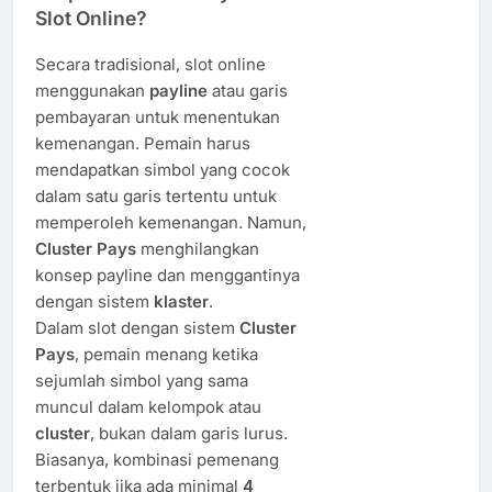
Slot Online?
Secara tradisional, slot online
menggunakan
payline
atau garis
pembayaran untuk menentukan
kemenangan. Pemain harus
mendapatkan simbol yang cocok
dalam satu garis tertentu untuk
memperoleh kemenangan. Namun,
Cluster Pays
menghilangkan
konsep payline dan menggantinya
dengan sistem
klaster
.
Dalam slot dengan sistem
Cluster
Pays
, pemain menang ketika
sejumlah simbol yang sama
muncul dalam kelompok atau
cluster
, bukan dalam garis lurus.
Biasanya, kombinasi pemenang
terbentuk jika ada minimal
4