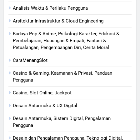
Analisis Waktu & Perilaku Pengguna
Arsitektur Infrastruktur & Cloud Engineering
Budaya Pop & Anime, Psikologi Karakter, Edukasi &
Pembelajaran, Hubungan & Empati, Fantasi &
Petualangan, Pengembangan Diri, Cerita Moral
CaraMenangSlot
Casino & Gaming, Keamanan & Privasi, Panduan
Pengguna
Casino, Slot Online, Jackpot
Desain Antarmuka & UX Digital
Desain Antarmuka, Sistem Digital, Pengalaman
Pengguna
Desain dan Pengalaman Pengguna, Teknologi Digital,