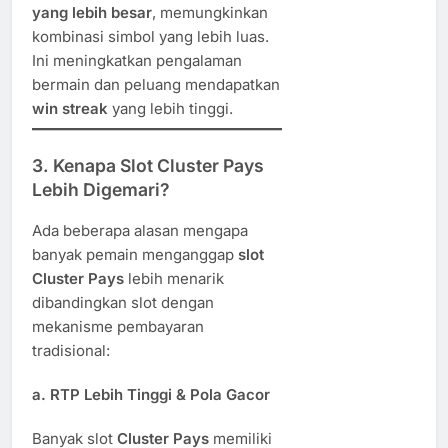
yang lebih besar
, memungkinkan
kombinasi simbol yang lebih luas.
Ini meningkatkan pengalaman
bermain dan peluang mendapatkan
win streak
yang lebih tinggi.
3. Kenapa Slot Cluster Pays
Lebih Digemari?
Ada beberapa alasan mengapa
banyak pemain menganggap
slot
Cluster Pays
lebih menarik
dibandingkan slot dengan
mekanisme pembayaran
tradisional:
a. RTP Lebih Tinggi & Pola Gacor
Banyak slot
Cluster Pays
memiliki