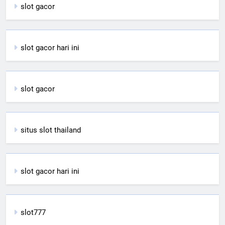
slot gacor
slot gacor hari ini
slot gacor
situs slot thailand
slot gacor hari ini
slot777