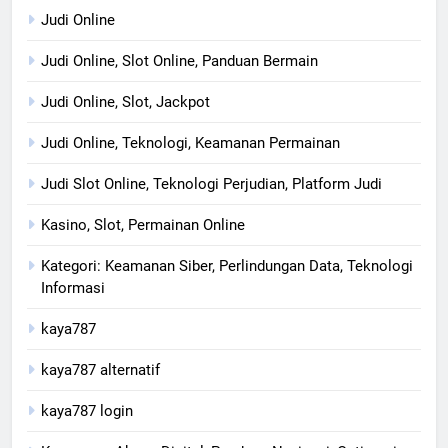
Judi Online
Judi Online, Slot Online, Panduan Bermain
Judi Online, Slot, Jackpot
Judi Online, Teknologi, Keamanan Permainan
Judi Slot Online, Teknologi Perjudian, Platform Judi
Kasino, Slot, Permainan Online
Kategori: Keamanan Siber, Perlindungan Data, Teknologi
Informasi
kaya787
kaya787 alternatif
kaya787 login