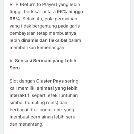
RTP (Return to Player) yang lebih
tinggi, berkisar antara
96% hingga
98%
. Selain itu, pola permainan
yang tidak bergantung pada garis
pembayaran tetap membuatnya
lebih
dinamis dan fleksibel
dalam
memberikan kemenangan.
b. Sensasi Bermain yang Lebih
Seru
Slot dengan
Cluster Pays
sering
kali memiliki
animasi yang lebih
interaktif
, seperti efek runtuhan
simbol (tumbling reels) dan
berbagai fitur bonus unik yang
membuat permainan lebih seru
dan menantang.