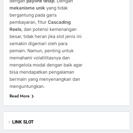
dengan
payline tetap
. Dengan
mekanisme unik
yang tidak
bergantung pada garis
pembayaran, fitur
Cascading
Reels
, dan potensi kemenangan
besar, tidak heran jika slot jenis ini
semakin digemari oleh para
pemain. Namun, penting untuk
memahami volatilitasnya dan
mengelola modal dengan baik agar
bisa mendapatkan pengalaman
bermain yang menyenangkan dan
menguntungkan.
Read More
LINK SLOT