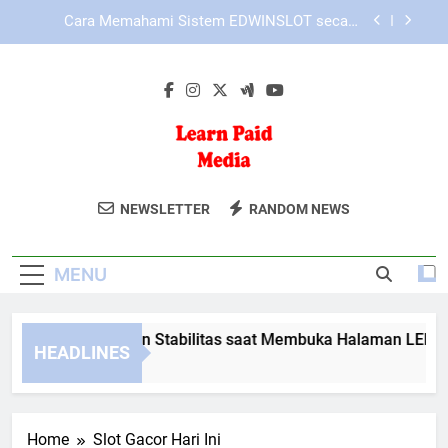
Skip
Cara Memahami Sistem LEBAH4D secara
to
Bertahap
content
Mengenal Struktur Menu KAYA787 yang
Sederhana, Efisien, dan Mudah Dipahami
Tips Meningkatkan Stabilitas saat Membuka
Halaman LEBAH4D
Cara Memahami Sistem EDWINSLOT secara
Bertahap
Learn Paid
Pelajari Strategi Iklan Berbayar Dengan
Cara Memahami Sistem LEBAH4D secara
NEWSLETTER
RANDOM NEWS
Bertahap
Media
Learn Paid Media. Panduan Untuk
Mengenal Struktur Menu KAYA787 yang
Pengiklan Digital Pemula Hingga
Sederhana, Efisien, dan Mudah Dipahami
MENU
Profesional.
ips Meningkatkan Stabilitas saat Membuka Halaman LEBAH4D
HEADLINES
Weeks Ago
Home
Slot Gacor Hari Ini