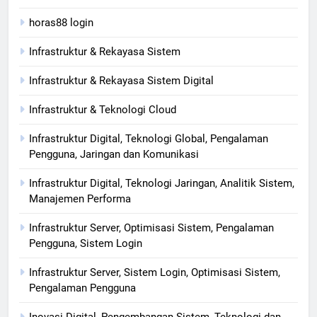
horas88 login
Infrastruktur & Rekayasa Sistem
Infrastruktur & Rekayasa Sistem Digital
Infrastruktur & Teknologi Cloud
Infrastruktur Digital, Teknologi Global, Pengalaman
Pengguna, Jaringan dan Komunikasi
Infrastruktur Digital, Teknologi Jaringan, Analitik Sistem,
Manajemen Performa
Infrastruktur Server, Optimisasi Sistem, Pengalaman
Pengguna, Sistem Login
Infrastruktur Server, Sistem Login, Optimisasi Sistem,
Pengalaman Pengguna
Inovasi Digital, Pengembangan Sistem, Teknologi dan