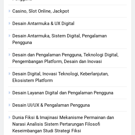
Casino, Slot Online, Jackpot
Desain Antarmuka & UX Digital
Desain Antarmuka, Sistem Digital, Pengalaman
Pengguna
Desain dan Pengalaman Pengguna, Teknologi Digital,
Pengembangan Platform, Desain dan Inovasi
Desain Digital, Inovasi Teknologi, Keberlanjutan,
Ekosistem Platform
Desain Layanan Digital dan Pengalaman Pengguna
Desain UI/UX & Pengalaman Pengguna
Dunia Fiksi & Imajinasi Mekanisme Permainan dan
Narasi Analisis Sistem Pertarungan Filosofi
Keseimbangan Studi Strategi Fiksi