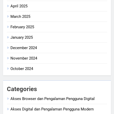
April 2025
March 2025
February 2025
January 2025
December 2024
November 2024
October 2024
Categories
Akses Browser dan Pengalaman Pengguna Digital
Akses Digital dan Pengalaman Pengguna Modern