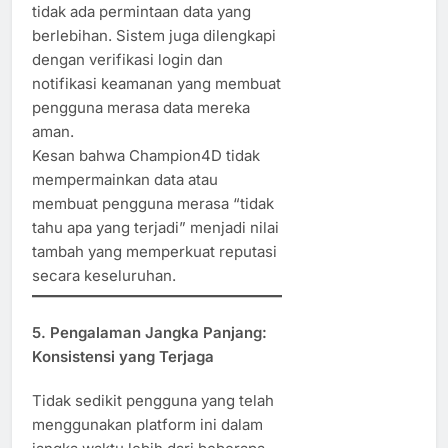
tidak ada permintaan data yang
berlebihan. Sistem juga dilengkapi
dengan verifikasi login dan
notifikasi keamanan yang membuat
pengguna merasa data mereka
aman.
Kesan bahwa Champion4D tidak
mempermainkan data atau
membuat pengguna merasa “tidak
tahu apa yang terjadi” menjadi nilai
tambah yang memperkuat reputasi
secara keseluruhan.
5.
Pengalaman Jangka Panjang:
Konsistensi yang Terjaga
Tidak sedikit pengguna yang telah
menggunakan platform ini dalam