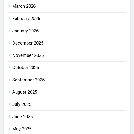
March 2026
February 2026
January 2026
December 2025
November 2025
October 2025
September 2025
August 2025
July 2025
June 2025
May 2025