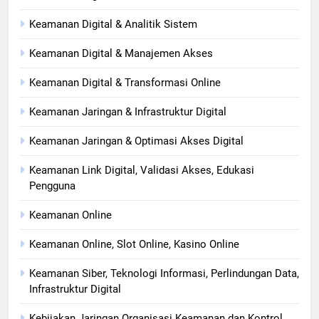
Keamanan Digital & Analitik Sistem
Keamanan Digital & Manajemen Akses
Keamanan Digital & Transformasi Online
Keamanan Jaringan & Infrastruktur Digital
Keamanan Jaringan & Optimasi Akses Digital
Keamanan Link Digital, Validasi Akses, Edukasi
Pengguna
Keamanan Online
Keamanan Online, Slot Online, Kasino Online
Keamanan Siber, Teknologi Informasi, Perlindungan Data,
Infrastruktur Digital
Kebijakan Jaringan Organisasi Keamanan dan Kontrol