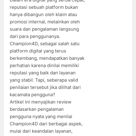
reputasi sebuah platform bukan
hanya dibangun oleh klaim atau
promosi internal, melainkan oleh
suara dan pengalaman langsung
dari para penggunanya.
Champion4D, sebagai salah satu
platform digital yang terus
berkembang, mendapatkan banyak
perhatian karena dinilai memiliki
reputasi yang baik dan layanan
yang stabil. Tapi, seberapa valid
penilaian tersebut jika dilihat dari
kacamata pengguna?
Artikel ini menyajikan review
berdasarkan pengalaman
pengguna nyata yang menilai
Champion4D dari berbagai aspek,
mulai dari keandalan layanan,