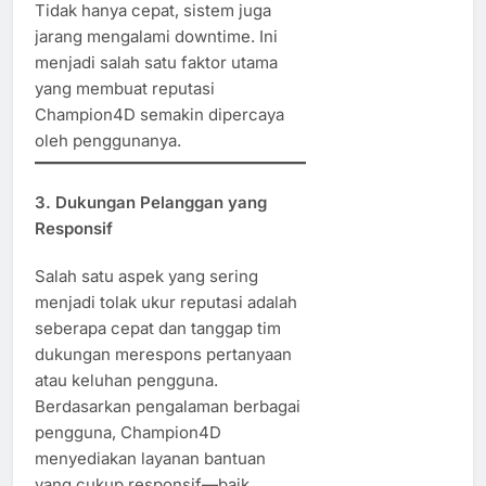
Tidak hanya cepat, sistem juga
jarang mengalami downtime. Ini
menjadi salah satu faktor utama
yang membuat reputasi
Champion4D semakin dipercaya
oleh penggunanya.
3.
Dukungan Pelanggan yang
Responsif
Salah satu aspek yang sering
menjadi tolak ukur reputasi adalah
seberapa cepat dan tanggap tim
dukungan merespons pertanyaan
atau keluhan pengguna.
Berdasarkan pengalaman berbagai
pengguna, Champion4D
menyediakan layanan bantuan
yang cukup responsif—baik