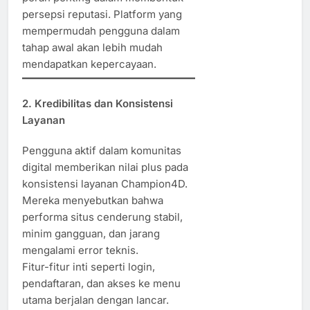
persepsi reputasi. Platform yang
mempermudah pengguna dalam
tahap awal akan lebih mudah
mendapatkan kepercayaan.
2.
Kredibilitas dan Konsistensi
Layanan
Pengguna aktif dalam komunitas
digital memberikan nilai plus pada
konsistensi layanan Champion4D.
Mereka menyebutkan bahwa
performa situs cenderung stabil,
minim gangguan, dan jarang
mengalami error teknis.
Fitur-fitur inti seperti login,
pendaftaran, dan akses ke menu
utama berjalan dengan lancar.