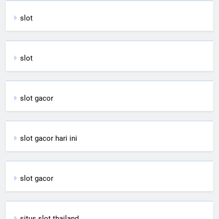
slot
slot
slot gacor
slot gacor hari ini
slot gacor
situs slot thailand