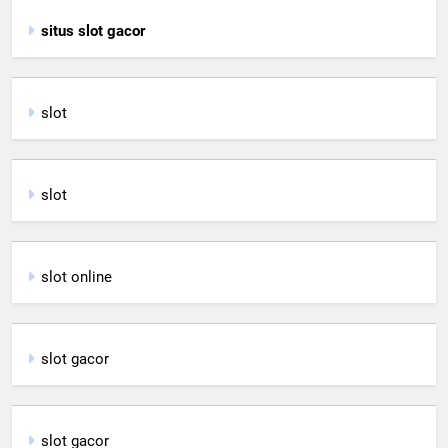
situs slot gacor
slot
slot
slot online
slot gacor
slot gacor