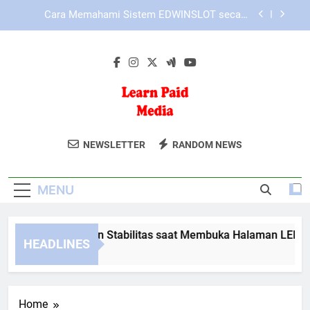
Skip
Cara Memahami Sistem LEBAH4D secara
to
Bertahap
content
Mengenal Struktur Menu KAYA787 yang
Sederhana, Efisien, dan Mudah Dipahami
Tips Meningkatkan Stabilitas saat Membuka
Halaman LEBAH4D
Cara Memahami Sistem EDWINSLOT secara
Bertahap
Learn Paid
Pelajari Strategi Iklan Berbayar Dengan
Cara Memahami Sistem LEBAH4D secara
NEWSLETTER
RANDOM NEWS
Bertahap
Media
Learn Paid Media. Panduan Untuk
Mengenal Struktur Menu KAYA787 yang
Pengiklan Digital Pemula Hingga
Sederhana, Efisien, dan Mudah Dipahami
MENU
Profesional.
ips Meningkatkan Stabilitas saat Membuka Halaman LEBAH4D
HEADLINES
Weeks Ago
Home