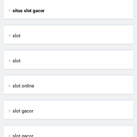
situs slot gacor
slot
slot
slot online
slot gacor
slot gacor