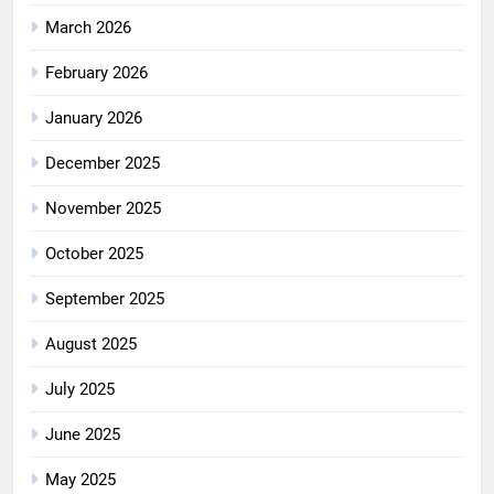
March 2026
February 2026
January 2026
December 2025
November 2025
October 2025
September 2025
August 2025
July 2025
June 2025
May 2025