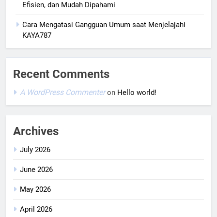
Efisien, dan Mudah Dipahami
Cara Mengatasi Gangguan Umum saat Menjelajahi
KAYA787
Recent Comments
A WordPress Commenter
on
Hello world!
Archives
July 2026
June 2026
May 2026
April 2026