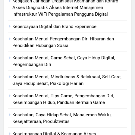
Kebijakan Jaringan Organisasi Keamanan dan Kontrol
Akses Diagnostik Akses Internet Manajemen
Infrastruktur WiFi Pengalaman Pengguna Digital
Kepercayaan Digital dan Brand Experience
Kesehatan Mental Pengembangan Diri Hiburan dan
Pendidikan Hubungan Sosial
Kesehatan Mental, Game Sehat, Gaya Hidup Digital,
Pengembangan Diri
Kesehatan Mental, Mindfulness & Relaksasi, Self-Care,
Gaya Hidup Sehat, Psikologi Harian
Kesehatan Mental, Tips Game, Pengembangan Diri,
Keseimbangan Hidup, Panduan Bermain Game
Kesehatan, Gaya Hidup Sehat, Manajemen Waktu,
Kesejahteraan, Produktivitas
Keseimbangan Digital & Keamanan Akses