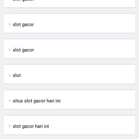
slot gacor
slot gacor
slot
situs slot gacor hari ini
slot gacor hari ini