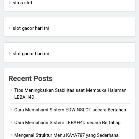
situs slot
slot gacor hari ini
slot gacor hari ini
Recent Posts
Tips Meningkatkan Stabilitas saat Membuka Halaman
LEBAH4D
Cara Memahami Sistem EDWINSLOT secara Bertahap
Cara Memahami Sistem LEBAH4D secara Bertahap
Mengenal Struktur Menu KAYA787 yang Sederhana,