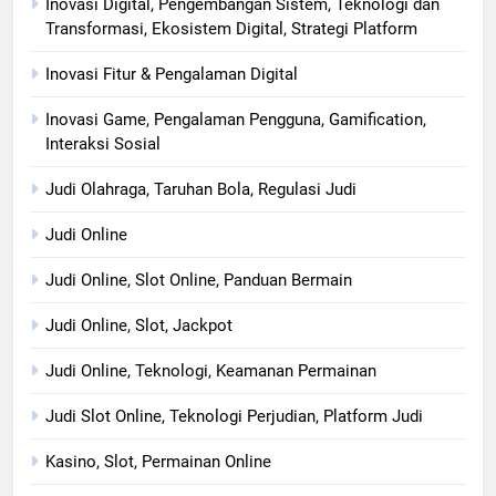
Inovasi Digital, Pengembangan Sistem, Teknologi dan
Transformasi, Ekosistem Digital, Strategi Platform
Inovasi Fitur & Pengalaman Digital
Inovasi Game, Pengalaman Pengguna, Gamification,
Interaksi Sosial
Judi Olahraga, Taruhan Bola, Regulasi Judi
Judi Online
Judi Online, Slot Online, Panduan Bermain
Judi Online, Slot, Jackpot
Judi Online, Teknologi, Keamanan Permainan
Judi Slot Online, Teknologi Perjudian, Platform Judi
Kasino, Slot, Permainan Online