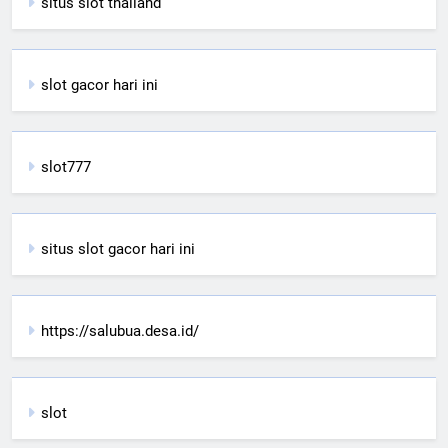
situs slot thailand
slot gacor hari ini
slot777
situs slot gacor hari ini
https://salubua.desa.id/
slot