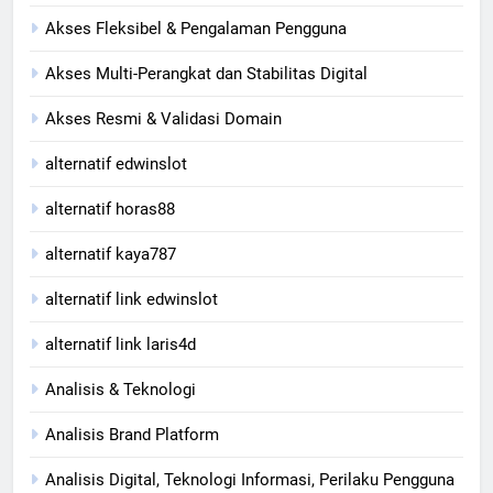
Akses Fleksibel & Pengalaman Pengguna
Akses Multi-Perangkat dan Stabilitas Digital
Akses Resmi & Validasi Domain
alternatif edwinslot
alternatif horas88
alternatif kaya787
alternatif link edwinslot
alternatif link laris4d
Analisis & Teknologi
Analisis Brand Platform
Analisis Digital, Teknologi Informasi, Perilaku Pengguna