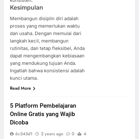
konsisten.
Kesimpulan
Membangun disiplin diri adalah
proses yang memerlukan waktu
dan usaha. Dengan memulai dari
langkah kecil, membangun
rutinitas, dan tetap fleksibel, Anda
dapat mengembangkan kebiasaan
yang mendukung tujuan Anda.
Ingatlah bahwa konsistensi adalah
kunci utama.
Read More
5 Platform Pembelajaran
Online Gratis yang Wajib
Dicoba
6c545d1
2 years ago
0
4