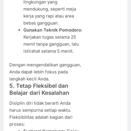
lingkungan yang
mendukung, seperti meja
kerja yang rapi atau area
bebas gangguan.
Gunakan Teknik Pomodoro:
Kerjakan tugas selama 25
menit tanpa gangguan, lalu
istirahat selama 5 menit.
Dengan mengendalikan gangguan,
Anda dapat lebih fokus pada
langkah kecil Anda.
5. Tetap Fleksibel dan
Belajar dari Kesalahan
Disiplin diri tidak berarti Anda
harus sempurna setiap waktu.
Fleksibilitas adalah bagian dari
proses: