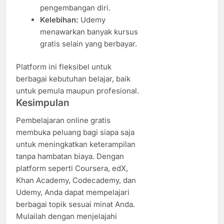
pengembangan diri.
Kelebihan:
Udemy
menawarkan banyak kursus
gratis selain yang berbayar.
Platform ini fleksibel untuk
berbagai kebutuhan belajar, baik
untuk pemula maupun profesional.
Kesimpulan
Pembelajaran online gratis
membuka peluang bagi siapa saja
untuk meningkatkan keterampilan
tanpa hambatan biaya. Dengan
platform seperti Coursera, edX,
Khan Academy, Codecademy, dan
Udemy, Anda dapat mempelajari
berbagai topik sesuai minat Anda.
Mulailah dengan menjelajahi