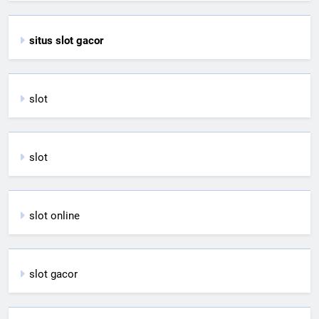
situs slot gacor
slot
slot
slot online
slot gacor