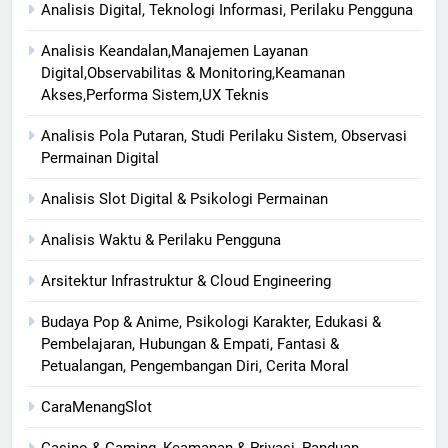
Analisis Digital, Teknologi Informasi, Perilaku Pengguna
Analisis Keandalan,Manajemen Layanan
Digital,Observabilitas & Monitoring,Keamanan
Akses,Performa Sistem,UX Teknis
Analisis Pola Putaran, Studi Perilaku Sistem, Observasi
Permainan Digital
Analisis Slot Digital & Psikologi Permainan
Analisis Waktu & Perilaku Pengguna
Arsitektur Infrastruktur & Cloud Engineering
Budaya Pop & Anime, Psikologi Karakter, Edukasi &
Pembelajaran, Hubungan & Empati, Fantasi &
Petualangan, Pengembangan Diri, Cerita Moral
CaraMenangSlot