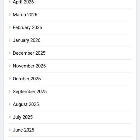
April 2026
March 2026
February 2026
January 2026
December 2025
November 2025
October 2025
September 2025
August 2025
July 2025
June 2025