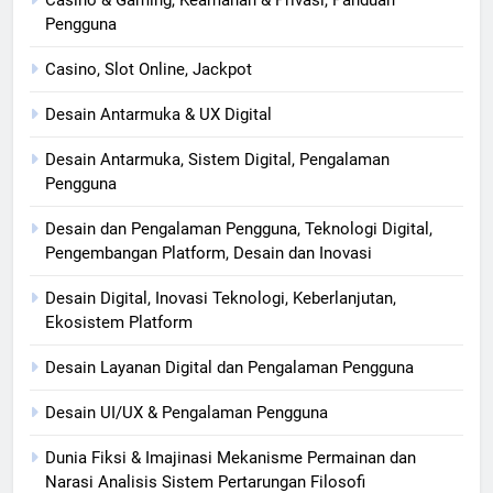
Casino & Gaming, Keamanan & Privasi, Panduan
Pengguna
Casino, Slot Online, Jackpot
Desain Antarmuka & UX Digital
Desain Antarmuka, Sistem Digital, Pengalaman
Pengguna
Desain dan Pengalaman Pengguna, Teknologi Digital,
Pengembangan Platform, Desain dan Inovasi
Desain Digital, Inovasi Teknologi, Keberlanjutan,
Ekosistem Platform
Desain Layanan Digital dan Pengalaman Pengguna
Desain UI/UX & Pengalaman Pengguna
Dunia Fiksi & Imajinasi Mekanisme Permainan dan
Narasi Analisis Sistem Pertarungan Filosofi