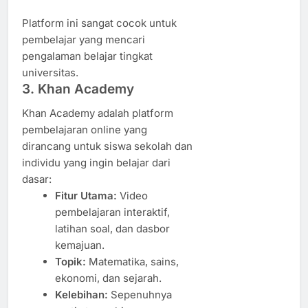
Platform ini sangat cocok untuk
pembelajar yang mencari
pengalaman belajar tingkat
universitas.
3. Khan Academy
Khan Academy adalah platform
pembelajaran online yang
dirancang untuk siswa sekolah dan
individu yang ingin belajar dari
dasar:
Fitur Utama:
Video
pembelajaran interaktif,
latihan soal, dan dasbor
kemajuan.
Topik:
Matematika, sains,
ekonomi, dan sejarah.
Kelebihan:
Sepenuhnya