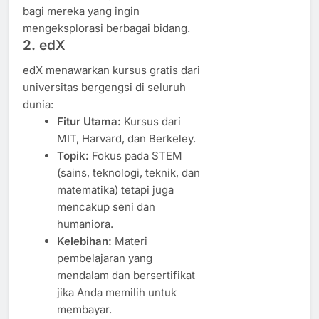
bagi mereka yang ingin
mengeksplorasi berbagai bidang.
2. edX
edX menawarkan kursus gratis dari
universitas bergengsi di seluruh
dunia:
Fitur Utama:
Kursus dari
MIT, Harvard, dan Berkeley.
Topik:
Fokus pada STEM
(sains, teknologi, teknik, dan
matematika) tetapi juga
mencakup seni dan
humaniora.
Kelebihan:
Materi
pembelajaran yang
mendalam dan bersertifikat
jika Anda memilih untuk
membayar.