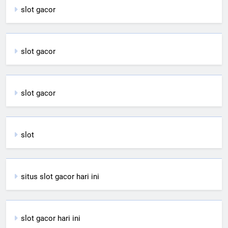
slot gacor
slot gacor
slot gacor
slot
situs slot gacor hari ini
slot gacor hari ini