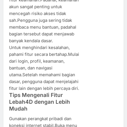
akun sangat penting untuk
mencegah risiko akses tidak
sah.Pengguna juga sering tidak
membaca menu bantuan, padahal
bagian tersebut dapat menjawab
banyak kendala dasar.
Untuk menghindari kesalahan,
pahami fitur secara bertahap.Mulai
dari login, profil, keamanan,
bantuan, dan navigasi
utama.Setelah memahami bagian
dasar, pengguna dapat menjelajahi
fitur lain dengan lebih percaya diri.
Tips Mengenali Fitur
Lebah4D dengan Lebih
Mudah
Gunakan perangkat pribadi dan
koneksi internet stabil.Buka menu