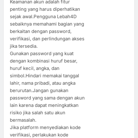
Keamanan akun adalah fitur
penting yang harus diperhatikan
sejak awal.Pengguna Lebah4D
sebaiknya memahami bagian yang
berkaitan dengan password,
verifikasi, dan perlindungan akses
jika tersedia.
Gunakan password yang kuat
dengan kombinasi huruf besar,
huruf kecil, angka, dan
simbol.Hindari memakai tanggal
lahir, nama pribadi, atau angka
berurutan.Jangan gunakan
password yang sama dengan akun
lain karena dapat meningkatkan
risiko jika salah satu akun
bermasalah.
Jika platform menyediakan kode
verifikasi, perlakukan kode