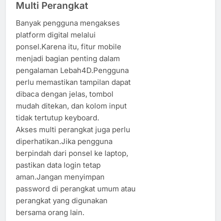
Multi Perangkat
Banyak pengguna mengakses
platform digital melalui
ponsel.Karena itu, fitur mobile
menjadi bagian penting dalam
pengalaman Lebah4D.Pengguna
perlu memastikan tampilan dapat
dibaca dengan jelas, tombol
mudah ditekan, dan kolom input
tidak tertutup keyboard.
Akses multi perangkat juga perlu
diperhatikan.Jika pengguna
berpindah dari ponsel ke laptop,
pastikan data login tetap
aman.Jangan menyimpan
password di perangkat umum atau
perangkat yang digunakan
bersama orang lain.