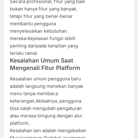
Secara profesional, fitur yang baik
bukan hanya fitur yang banyak,
tetapi fitur yang benar-benar
membantu pengguna
menyelesaikan kebutuhan
mereka.Kejelasan fungsi lebih
penting daripada tampilan yang
terlalu ramai.
Kesalahan Umum Saat
Mengenali Fitur Platform
Kesalahan umum pengguna baru
adalah langsung menekan banyak
menu tanpa membaca
keterangan.Akibatnya, pengguna
bisa salah mengubah pengaturan
atau merasa bingung dengan alur
platform.
Kesalahan lain adalah mengabaikan
fitur keamanan.Padahal, keamanan