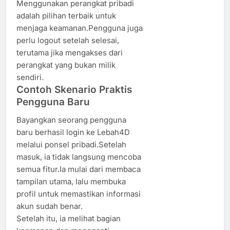
Menggunakan perangkat pribadi
adalah pilihan terbaik untuk
menjaga keamanan.Pengguna juga
perlu logout setelah selesai,
terutama jika mengakses dari
perangkat yang bukan milik
sendiri.
Contoh Skenario Praktis
Pengguna Baru
Bayangkan seorang pengguna
baru berhasil login ke Lebah4D
melalui ponsel pribadi.Setelah
masuk, ia tidak langsung mencoba
semua fitur.Ia mulai dari membaca
tampilan utama, lalu membuka
profil untuk memastikan informasi
akun sudah benar.
Setelah itu, ia melihat bagian