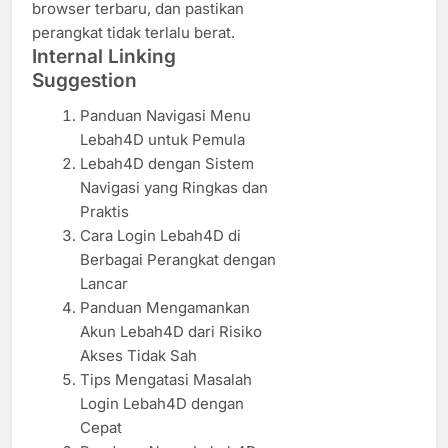
browser terbaru, dan pastikan
perangkat tidak terlalu berat.
Internal Linking
Suggestion
Panduan Navigasi Menu
Lebah4D untuk Pemula
Lebah4D dengan Sistem
Navigasi yang Ringkas dan
Praktis
Cara Login Lebah4D di
Berbagai Perangkat dengan
Lancar
Panduan Mengamankan
Akun Lebah4D dari Risiko
Akses Tidak Sah
Tips Mengatasi Masalah
Login Lebah4D dengan
Cepat