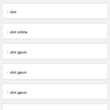
slot
slot online
slot gacor
slot gacor
slot gacor