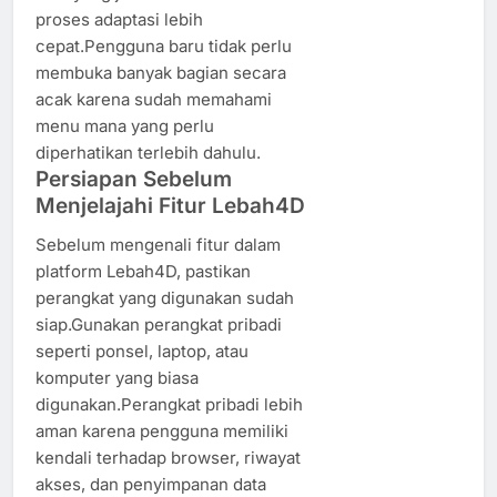
proses adaptasi lebih
cepat.Pengguna baru tidak perlu
membuka banyak bagian secara
acak karena sudah memahami
menu mana yang perlu
diperhatikan terlebih dahulu.
Persiapan Sebelum
Menjelajahi Fitur Lebah4D
Sebelum mengenali fitur dalam
platform Lebah4D, pastikan
perangkat yang digunakan sudah
siap.Gunakan perangkat pribadi
seperti ponsel, laptop, atau
komputer yang biasa
digunakan.Perangkat pribadi lebih
aman karena pengguna memiliki
kendali terhadap browser, riwayat
akses, dan penyimpanan data