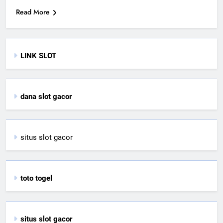
Read More
LINK SLOT
dana slot gacor
situs slot gacor
toto togel
situs slot gacor