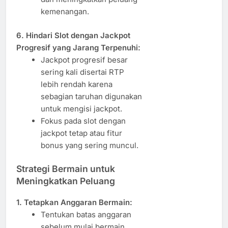
kemenangan.
6. Hindari Slot dengan Jackpot
Progresif yang Jarang Terpenuhi:
Jackpot progresif besar
sering kali disertai RTP
lebih rendah karena
sebagian taruhan digunakan
untuk mengisi jackpot.
Fokus pada slot dengan
jackpot tetap atau fitur
bonus yang sering muncul.
Strategi Bermain untuk
Meningkatkan Peluang
1. Tetapkan Anggaran Bermain:
Tentukan batas anggaran
sebelum mulai bermain.