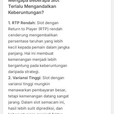
Mengapa Beberapa Slot
Terlalu Mengandalkan
Keberuntungan?
1. RTP Rendah:
Slot dengan
Return to Player (RTP) rendah
cenderung mengembalikan
persentase taruhan yang lebih
kecil kepada pemain dalam jangka
panjang. Hal ini membuat
kemenangan menjadi lebih
bergantung pada keberuntungan
daripada strategi.
2. Variansi Tinggi:
Slot dengan
variansi tinggi mungkin
menawarkan pembayaran besar,
tetapi kemenangan datang sangat
jarang. Dalam slot semacam ini,
hasil lebih sulit diprediksi, dan