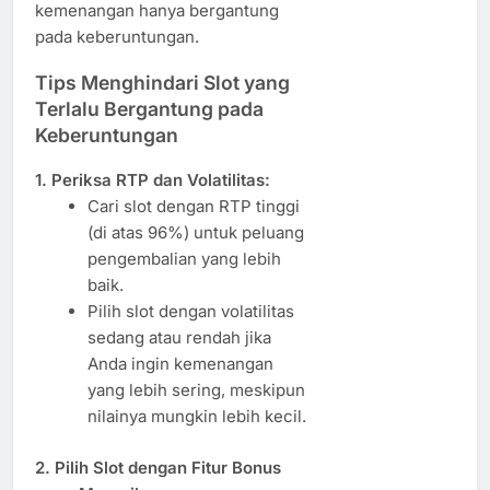
kemenangan hanya bergantung
pada keberuntungan.
Tips Menghindari Slot yang
Terlalu Bergantung pada
Keberuntungan
1. Periksa RTP dan Volatilitas:
Cari slot dengan RTP tinggi
(di atas 96%) untuk peluang
pengembalian yang lebih
baik.
Pilih slot dengan volatilitas
sedang atau rendah jika
Anda ingin kemenangan
yang lebih sering, meskipun
nilainya mungkin lebih kecil.
2. Pilih Slot dengan Fitur Bonus