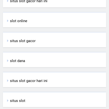
situs slot gacor hari ini
slot online
situs slot gacor
slot dana
situs slot gacor hari ini
situs slot