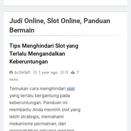
Judi Online, Slot Online, Panduan
Bermain
Tips Menghindari Slot yang
Terlalu Mengandalkan
Keberuntungan
6c545d1
1 year ago
0
7
mins
Temukan cara menghindari
slot
yang terlalu bergantung pada
keberuntungan. Panduan ini
membantu Anda memilih slot yang
lebih strategis, memahami
mekanisme permainan, dan
meningkatkan peluang menang.