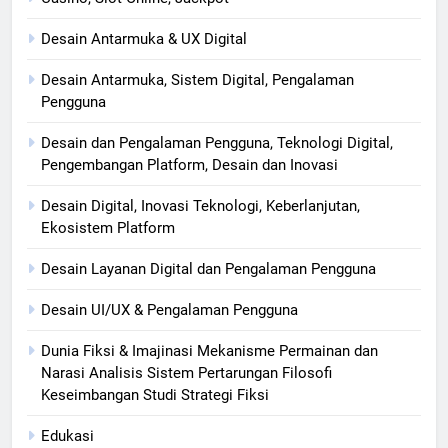
Desain Antarmuka & UX Digital
Desain Antarmuka, Sistem Digital, Pengalaman
Pengguna
Desain dan Pengalaman Pengguna, Teknologi Digital,
Pengembangan Platform, Desain dan Inovasi
Desain Digital, Inovasi Teknologi, Keberlanjutan,
Ekosistem Platform
Desain Layanan Digital dan Pengalaman Pengguna
Desain UI/UX & Pengalaman Pengguna
Dunia Fiksi & Imajinasi Mekanisme Permainan dan
Narasi Analisis Sistem Pertarungan Filosofi
Keseimbangan Studi Strategi Fiksi
Edukasi