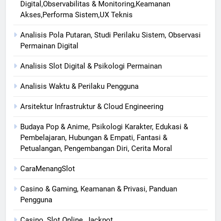
Digital,Observabilitas & Monitoring,Keamanan
Akses,Performa Sistem,UX Teknis
Analisis Pola Putaran, Studi Perilaku Sistem, Observasi
Permainan Digital
Analisis Slot Digital & Psikologi Permainan
Analisis Waktu & Perilaku Pengguna
Arsitektur Infrastruktur & Cloud Engineering
Budaya Pop & Anime, Psikologi Karakter, Edukasi &
Pembelajaran, Hubungan & Empati, Fantasi &
Petualangan, Pengembangan Diri, Cerita Moral
CaraMenangSlot
Casino & Gaming, Keamanan & Privasi, Panduan
Pengguna
Casino, Slot Online, Jackpot