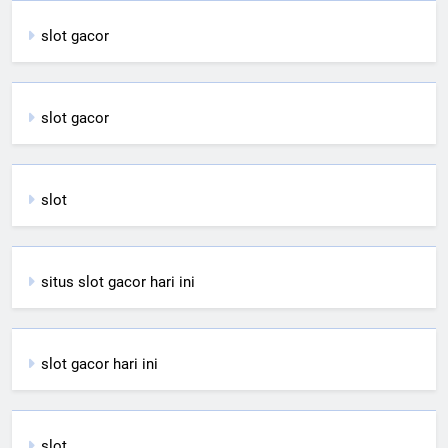
slot gacor
slot gacor
slot
situs slot gacor hari ini
slot gacor hari ini
slot