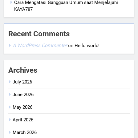
Cara Mengatasi Gangguan Umum saat Menjelajahi
KAYA787
Recent Comments
A WordPress Commenter
on
Hello world!
Archives
July 2026
June 2026
May 2026
April 2026
March 2026