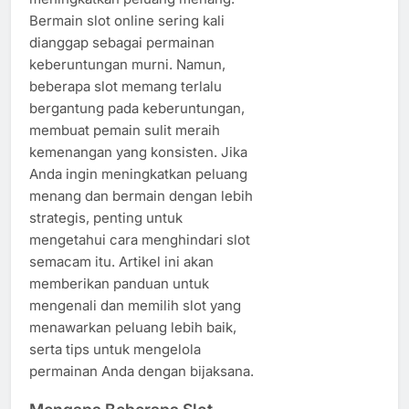
Bermain slot online sering kali
dianggap sebagai permainan
keberuntungan murni. Namun,
beberapa slot memang terlalu
bergantung pada keberuntungan,
membuat pemain sulit meraih
kemenangan yang konsisten. Jika
Anda ingin meningkatkan peluang
menang dan bermain dengan lebih
strategis, penting untuk
mengetahui cara menghindari slot
semacam itu. Artikel ini akan
memberikan panduan untuk
mengenali dan memilih slot yang
menawarkan peluang lebih baik,
serta tips untuk mengelola
permainan Anda dengan bijaksana.