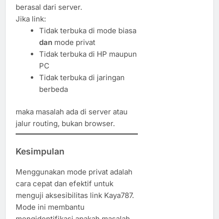
berasal dari server.
Jika link:
Tidak terbuka di mode biasa
dan
mode privat
Tidak terbuka di HP maupun
PC
Tidak terbuka di jaringan
berbeda
maka masalah ada di server atau
jalur routing, bukan browser.
Kesimpulan
Menggunakan mode privat adalah
cara cepat dan efektif untuk
menguji aksesibilitas link Kaya787.
Mode ini membantu
mengidentifikasi apakah masalah