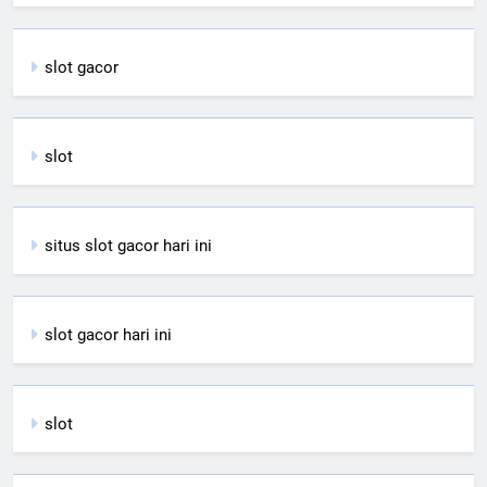
slot gacor
slot
situs slot gacor hari ini
slot gacor hari ini
slot