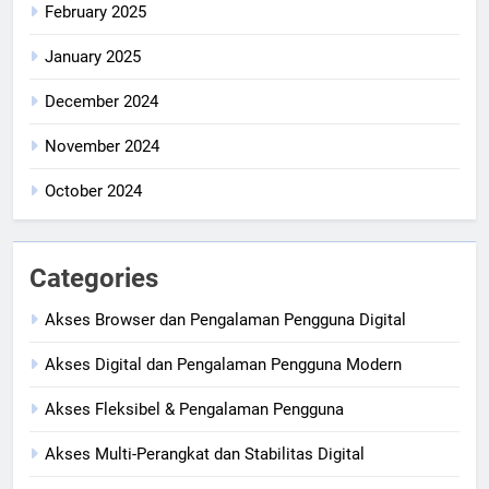
February 2025
January 2025
December 2024
November 2024
October 2024
Categories
Akses Browser dan Pengalaman Pengguna Digital
Akses Digital dan Pengalaman Pengguna Modern
Akses Fleksibel & Pengalaman Pengguna
Akses Multi-Perangkat dan Stabilitas Digital