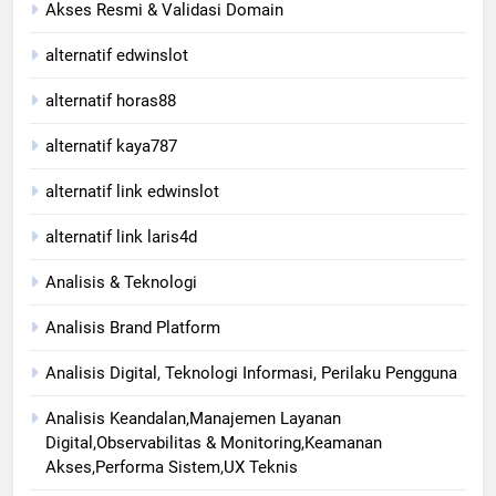
Akses Resmi & Validasi Domain
alternatif edwinslot
alternatif horas88
alternatif kaya787
alternatif link edwinslot
alternatif link laris4d
Analisis & Teknologi
Analisis Brand Platform
Analisis Digital, Teknologi Informasi, Perilaku Pengguna
Analisis Keandalan,Manajemen Layanan
Digital,Observabilitas & Monitoring,Keamanan
Akses,Performa Sistem,UX Teknis