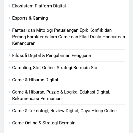
Ekosistem Platform Digital
Esports & Gaming
Fantasi dan Mitologi Petualangan Epik Konflik dan
Perang Karakter dalam Game dan Fiksi Dunia Hancur dan
Kehancuran
Filosofi Digital & Pengalaman Pengguna
Gambling, Slot Online, Strategi Bermain Slot
Game & Hiburan Digital
Game & Hiburan, Puzzle & Logika, Edukasi Digital,
Rekomendasi Permainan
Game & Teknologi, Review Digital, Gaya Hidup Online
Game Online & Strategi Bermain