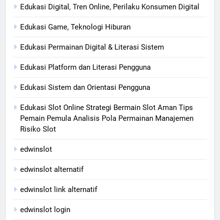
Edukasi Digital, Tren Online, Perilaku Konsumen Digital
Edukasi Game, Teknologi Hiburan
Edukasi Permainan Digital & Literasi Sistem
Edukasi Platform dan Literasi Pengguna
Edukasi Sistem dan Orientasi Pengguna
Edukasi Slot Online Strategi Bermain Slot Aman Tips
Pemain Pemula Analisis Pola Permainan Manajemen
Risiko Slot
edwinslot
edwinslot alternatif
edwinslot link alternatif
edwinslot login