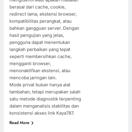
berasal dari cache, cookie,
redirect lama, ekstensi browser,
kompatibilitas perangkat, atau
bahkan gangguan server. Dengan
hasil pengujian yang jelas,
pengguna dapat menentukan
langkah perbaikan yang tepat
seperti membersihkan cache,
mengganti browser,
menonaktifkan ekstensi, atau
mencoba jaringan lain.
Mode privat bukan hanya alat
tambahan, tetapi merupakan salah
satu metode diagnostik terpenting
dalam menganalisis stabilitas dan
konsistensi akses link Kaya787.
Read More