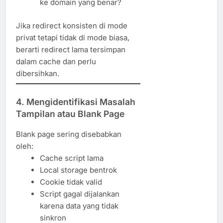
ke domain yang benar?
Jika redirect konsisten di mode
privat tetapi tidak di mode biasa,
berarti redirect lama tersimpan
dalam cache dan perlu
dibersihkan.
4. Mengidentifikasi Masalah
Tampilan atau Blank Page
Blank page sering disebabkan
oleh:
Cache script lama
Local storage bentrok
Cookie tidak valid
Script gagal dijalankan
karena data yang tidak
sinkron