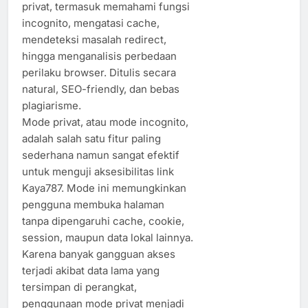
privat, termasuk memahami fungsi
incognito, mengatasi cache,
mendeteksi masalah redirect,
hingga menganalisis perbedaan
perilaku browser. Ditulis secara
natural, SEO-friendly, dan bebas
plagiarisme.
Mode privat, atau mode incognito,
adalah salah satu fitur paling
sederhana namun sangat efektif
untuk menguji aksesibilitas link
Kaya787. Mode ini memungkinkan
pengguna membuka halaman
tanpa dipengaruhi cache, cookie,
session, maupun data lokal lainnya.
Karena banyak gangguan akses
terjadi akibat data lama yang
tersimpan di perangkat,
penggunaan mode privat menjadi