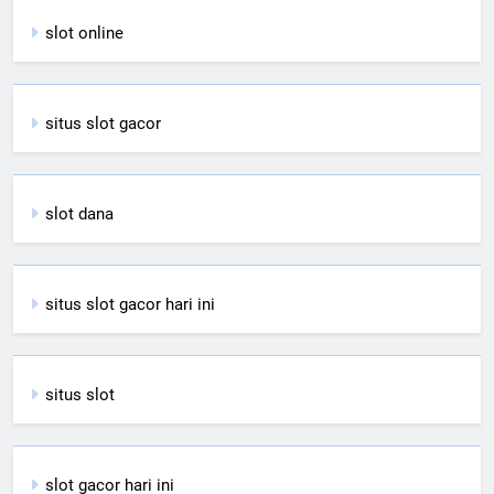
slot online
situs slot gacor
slot dana
situs slot gacor hari ini
situs slot
slot gacor hari ini