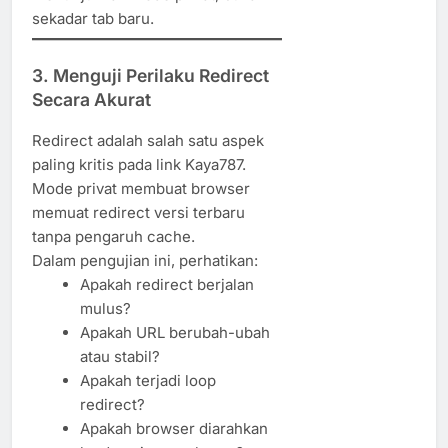
sekadar tab baru.
3. Menguji Perilaku Redirect
Secara Akurat
Redirect adalah salah satu aspek
paling kritis pada link Kaya787.
Mode privat membuat browser
memuat redirect versi terbaru
tanpa pengaruh cache.
Dalam pengujian ini, perhatikan:
Apakah redirect berjalan
mulus?
Apakah URL berubah-ubah
atau stabil?
Apakah terjadi loop
redirect?
Apakah browser diarahkan