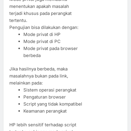
menentukan apakah masalah
terjadi khusus pada perangkat
tertentu.
Pengujian bisa dilakukan dengan:
Mode privat di HP
Mode privat di PC
Mode privat pada browser
berbeda
Jika hasilnya berbeda, maka
masalahnya bukan pada link,
melainkan pada:
Sistem operasi perangkat
Pengaturan browser
Script yang tidak kompatibel
Keamanan perangkat
HP lebih sensitif terhadap script