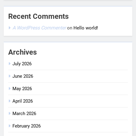
Recent Comments
A WordPress Commenter
on
Hello world!
Archives
July 2026
June 2026
May 2026
April 2026
March 2026
February 2026