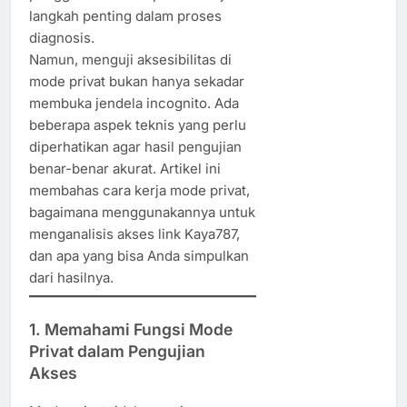
langkah penting dalam proses
diagnosis.
Namun, menguji aksesibilitas di
mode privat bukan hanya sekadar
membuka jendela incognito. Ada
beberapa aspek teknis yang perlu
diperhatikan agar hasil pengujian
benar-benar akurat. Artikel ini
membahas cara kerja mode privat,
bagaimana menggunakannya untuk
menganalisis akses link Kaya787,
dan apa yang bisa Anda simpulkan
dari hasilnya.
1. Memahami Fungsi Mode
Privat dalam Pengujian
Akses