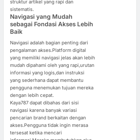
struktur artikel yang rapi dan
sistematis.
Navigasi yang Mudah
sebagai Fondasi Akses Lebih
Baik
Navigasi adalah bagian penting dari
pengalaman akses.Platform digital
yang memiliki navigasi jelas akan lebih
mudah dipahami oleh yang rapi,urutan
informasi yang logis,dan instruksi
yang sederhana dapat membantu
pengguna menemukan tujuan mereka
dengan lebih cepat.
Kaya787 dapat dibahas dari sisi
navigasi karena banyak variasi
pencarian brand berkaitan dengan
akses.Pengguna tidak ingin merasa
tersesat ketika mencari