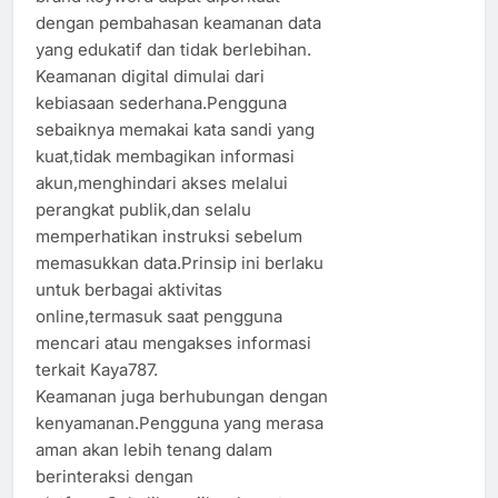
dengan pembahasan keamanan data
yang edukatif dan tidak berlebihan.
Keamanan digital dimulai dari
kebiasaan sederhana.Pengguna
sebaiknya memakai kata sandi yang
kuat,tidak membagikan informasi
akun,menghindari akses melalui
perangkat publik,dan selalu
memperhatikan instruksi sebelum
memasukkan data.Prinsip ini berlaku
untuk berbagai aktivitas
online,termasuk saat pengguna
mencari atau mengakses informasi
terkait Kaya787.
Keamanan juga berhubungan dengan
kenyamanan.Pengguna yang merasa
aman akan lebih tenang dalam
berinteraksi dengan