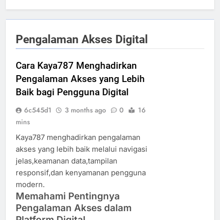
Pengalaman Akses Digital
Cara Kaya787 Menghadirkan
Pengalaman Akses yang Lebih
Baik bagi Pengguna Digital
6c545d1
3 months ago
0
16
mins
Kaya787 menghadirkan pengalaman
akses yang lebih baik melalui navigasi
jelas,keamanan data,tampilan
responsif,dan kenyamanan pengguna
modern.
Memahami Pentingnya
Pengalaman Akses dalam
Platform Digital