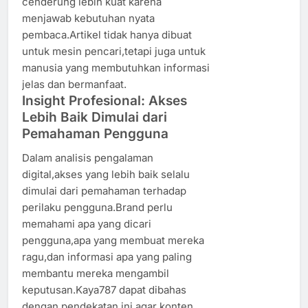
cenderung lebih kuat karena
menjawab kebutuhan nyata
pembaca.Artikel tidak hanya dibuat
untuk mesin pencari,tetapi juga untuk
manusia yang membutuhkan informasi
jelas dan bermanfaat.
Insight Profesional: Akses
Lebih Baik Dimulai dari
Pemahaman Pengguna
Dalam analisis pengalaman
digital,akses yang lebih baik selalu
dimulai dari pemahaman terhadap
perilaku pengguna.Brand perlu
memahami apa yang dicari
pengguna,apa yang membuat mereka
ragu,dan informasi apa yang paling
membantu mereka mengambil
keputusan.Kaya787 dapat dibahas
dengan pendekatan ini agar konten