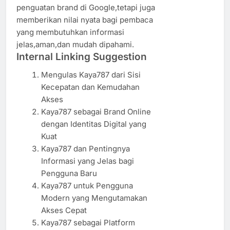
penguatan brand di Google,tetapi juga
memberikan nilai nyata bagi pembaca
yang membutuhkan informasi
jelas,aman,dan mudah dipahami.
Internal Linking Suggestion
Mengulas Kaya787 dari Sisi
Kecepatan dan Kemudahan
Akses
Kaya787 sebagai Brand Online
dengan Identitas Digital yang
Kuat
Kaya787 dan Pentingnya
Informasi yang Jelas bagi
Pengguna Baru
Kaya787 untuk Pengguna
Modern yang Mengutamakan
Akses Cepat
Kaya787 sebagai Platform