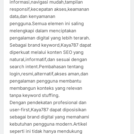
informasi,navigasi mudah,tampilan
responsif,kecepatan akses,keamanan
data,dan kenyamanan
pengguna.Semua elemen ini saling
melengkapi dalam menciptakan
pengalaman digital yang lebih terarah.
Sebagai brand keyword,Kaya787 dapat
diperkuat melalui konten SEO yang
natural,informatif,dan sesuai dengan
search intent.Pembahasan tentang
login,resmi,alternatif,akses aman,dan
pengalaman pengguna membantu
membangun konteks yang relevan
tanpa keyword stuffing.
Dengan pendekatan profesional dan
user-first,Kaya787 dapat diposisikan
sebagai brand digital yang memahami
kebutuhan pengguna modern.Artikel
seperti ini tidak hanya mendukung