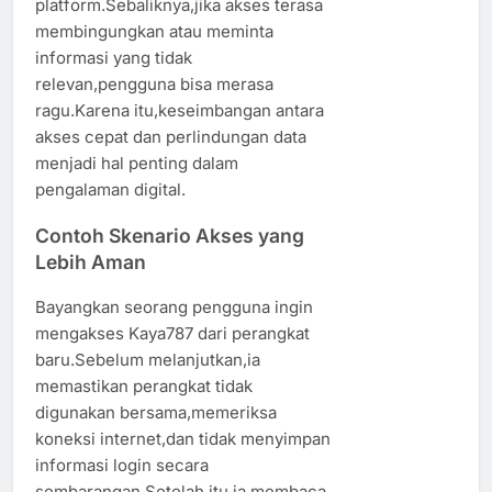
platform.Sebaliknya,jika akses terasa
membingungkan atau meminta
informasi yang tidak
relevan,pengguna bisa merasa
ragu.Karena itu,keseimbangan antara
akses cepat dan perlindungan data
menjadi hal penting dalam
pengalaman digital.
Contoh Skenario Akses yang
Lebih Aman
Bayangkan seorang pengguna ingin
mengakses Kaya787 dari perangkat
baru.Sebelum melanjutkan,ia
memastikan perangkat tidak
digunakan bersama,memeriksa
koneksi internet,dan tidak menyimpan
informasi login secara
sembarangan.Setelah itu,ia membaca