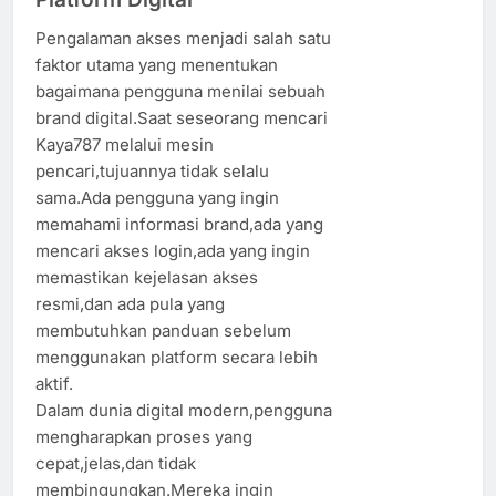
Pengalaman akses menjadi salah satu
faktor utama yang menentukan
bagaimana pengguna menilai sebuah
brand digital.Saat seseorang mencari
Kaya787 melalui mesin
pencari,tujuannya tidak selalu
sama.Ada pengguna yang ingin
memahami informasi brand,ada yang
mencari akses login,ada yang ingin
memastikan kejelasan akses
resmi,dan ada pula yang
membutuhkan panduan sebelum
menggunakan platform secara lebih
aktif.
Dalam dunia digital modern,pengguna
mengharapkan proses yang
cepat,jelas,dan tidak
membingungkan.Mereka ingin