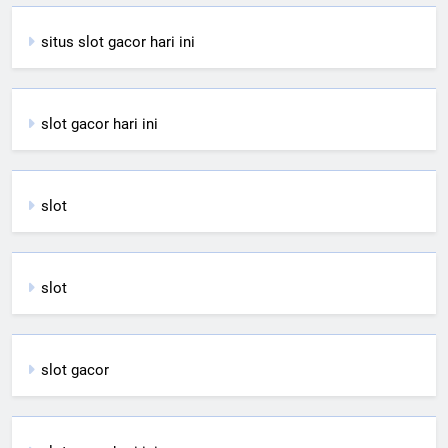
situs slot gacor hari ini
slot gacor hari ini
slot
slot
slot gacor