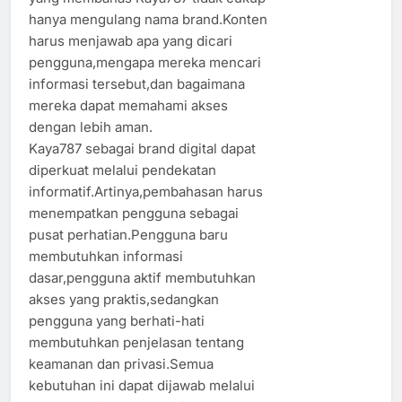
hanya mengulang nama brand.Konten
harus menjawab apa yang dicari
pengguna,mengapa mereka mencari
informasi tersebut,dan bagaimana
mereka dapat memahami akses
dengan lebih aman.
Kaya787 sebagai brand digital dapat
diperkuat melalui pendekatan
informatif.Artinya,pembahasan harus
menempatkan pengguna sebagai
pusat perhatian.Pengguna baru
membutuhkan informasi
dasar,pengguna aktif membutuhkan
akses yang praktis,sedangkan
pengguna yang berhati-hati
membutuhkan penjelasan tentang
keamanan dan privasi.Semua
kebutuhan ini dapat dijawab melalui