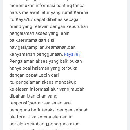
menemukan informasi penting tanpa
harus melewati alur yang rumit.Karena
itu,Kaya787 dapat dibahas sebagai
brand yang relevan dengan kebutuhan
pengalaman akses yang lebih
baik,terutama dari sisi
navigasi,tampilan,keamanan,dan
kenyamanan penggunaan.
kaya787
Pengalaman akses yang baik bukan
hanya soal halaman yang terbuka
dengan cepat.Lebih dari
itu,pengalaman akses mencakup
kejelasan informasi,alur yang mudah
dipahami,tampilan yang
responsif,serta rasa aman saat
pengguna berinteraksi dengan sebuah
platform.Jika semua elemen ini
berjalan seimbang,pengguna akan