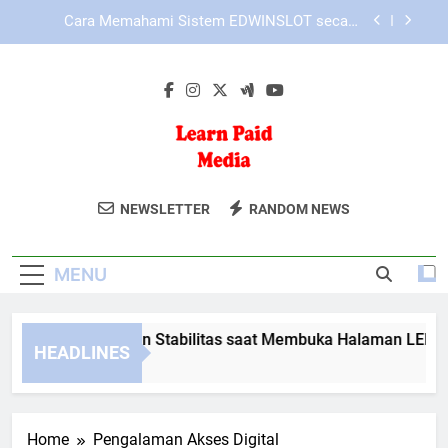
Skip
Cara Memahami Sistem LEBAH4D secara
to
Bertahap
content
Mengenal Struktur Menu KAYA787 yang
Sederhana, Efisien, dan Mudah Dipahami
Tips Meningkatkan Stabilitas saat Membuka
Halaman LEBAH4D
Cara Memahami Sistem EDWINSLOT secara
Bertahap
Learn Paid
Pelajari Strategi Iklan Berbayar Dengan
Cara Memahami Sistem LEBAH4D secara
NEWSLETTER
RANDOM NEWS
Bertahap
Media
Learn Paid Media. Panduan Untuk
Mengenal Struktur Menu KAYA787 yang
Pengiklan Digital Pemula Hingga
Sederhana, Efisien, dan Mudah Dipahami
MENU
Profesional.
ips Meningkatkan Stabilitas saat Membuka Halaman LEBAH4D
HEADLINES
Weeks Ago
Home
Pengalaman Akses Digital