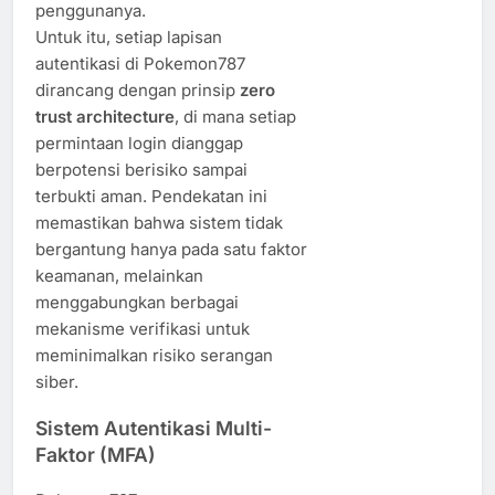
penggunanya.
Untuk itu, setiap lapisan
autentikasi di Pokemon787
dirancang dengan prinsip
zero
trust architecture
, di mana setiap
permintaan login dianggap
berpotensi berisiko sampai
terbukti aman. Pendekatan ini
memastikan bahwa sistem tidak
bergantung hanya pada satu faktor
keamanan, melainkan
menggabungkan berbagai
mekanisme verifikasi untuk
meminimalkan risiko serangan
siber.
Sistem Autentikasi Multi-
Faktor (MFA)