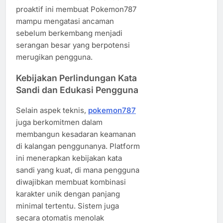
proaktif ini membuat Pokemon787
mampu mengatasi ancaman
sebelum berkembang menjadi
serangan besar yang berpotensi
merugikan pengguna.
Kebijakan Perlindungan Kata
Sandi dan Edukasi Pengguna
Selain aspek teknis,
pokemon787
juga berkomitmen dalam
membangun kesadaran keamanan
di kalangan penggunanya. Platform
ini menerapkan kebijakan kata
sandi yang kuat, di mana pengguna
diwajibkan membuat kombinasi
karakter unik dengan panjang
minimal tertentu. Sistem juga
secara otomatis menolak