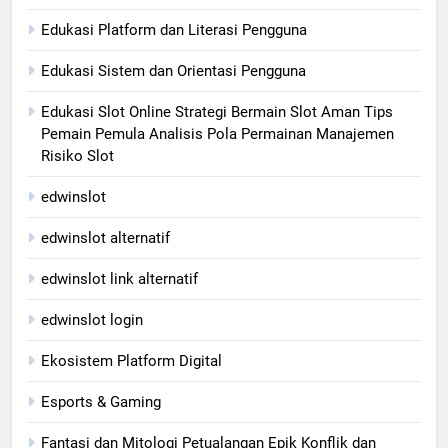
Edukasi Platform dan Literasi Pengguna
Edukasi Sistem dan Orientasi Pengguna
Edukasi Slot Online Strategi Bermain Slot Aman Tips
Pemain Pemula Analisis Pola Permainan Manajemen
Risiko Slot
edwinslot
edwinslot alternatif
edwinslot link alternatif
edwinslot login
Ekosistem Platform Digital
Esports & Gaming
Fantasi dan Mitologi Petualangan Epik Konflik dan