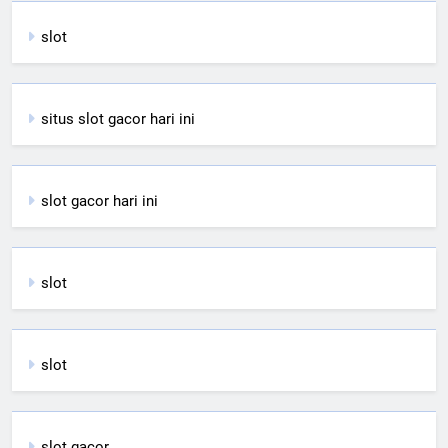
slot
situs slot gacor hari ini
slot gacor hari ini
slot
slot
slot gacor