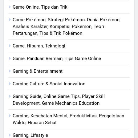
Game Online, Tips dan Trik
Game Pokémon, Strategi Pokémon, Dunia Pokémon,
Analisis Karakter, Kompetisi Pokémon, Teori
Pertarungan, Tips & Trik Pokémon
Game, Hiburan, Teknologi
Game, Panduan Bermain, Tips Game Online
Gaming & Entertainment
Gaming Culture & Social Innovation
Gaming Guide, Online Game Tips, Player Skill
Development, Game Mechanics Education
Gaming, Kesehatan Mental, Produktivitas, Pengelolaan
Waktu, Hiburan Sehat
Gaming, Lifestyle