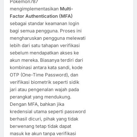
Pokemon787
mengimplementasikan
Multi-
Factor Authentication (MFA)
sebagai standar keamanan login
bagi semua pengguna. Proses ini
mengharuskan pengguna melewati
lebih dari satu tahapan verifikasi
sebelum mendapatkan akses ke
akun mereka. Biasanya terdiri dari
kombinasi antara kata sandi, kode
OTP (One-Time Password), dan
verifikasi biometrik seperti sidik
jari atau pengenalan wajah pada
perangkat yang mendukung.
Dengan MFA, bahkan jika
kredensial utama seperti password
berhasil dicuri, pihak yang tidak
berwenang tetap tidak dapat
masuk ke akun tanpa verifikasi