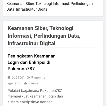
Keamanan Siber, Teknologi Informasi, Perlindungan
Data, Infrastruktur Digital
Keamanan Siber, Teknologi
Informasi, Perlindungan Data,
Infrastruktur Digital
Peningkatan Keamanan
Login dan Enkripsi di
Pokemon787
6c545d1
9 months
ago
0
8 mins
Pelajari bagaimana Pokemon787
memperkuat keamanan login dan
sistem enkripsinya dengan