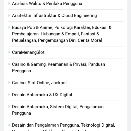
Analisis Waktu & Perilaku Pengguna
Arsitektur Infrastruktur & Cloud Engineering
Budaya Pop & Anime, Psikologi Karakter, Edukasi &
Pembelajaran, Hubungan & Empati, Fantasi &
Petualangan, Pengembangan Diri, Cerita Moral
CaraMenangSlot
Casino & Gaming, Keamanan & Privasi, Panduan
Pengguna
Casino, Slot Online, Jackpot
Desain Antarmuka & UX Digital
Desain Antarmuka, Sistem Digital, Pengalaman
Pengguna
Desain dan Pengalaman Pengguna, Teknologi Digital,