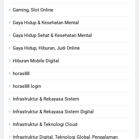
Gaming, Slot Online
Gaya Hidup & Kesehatan Mental
Gaya Hidup Sehat & Kesehatan Mental
Gaya Hidup, Hiburan, Judi Online
Hiburan Mobile Digital
horas88
horas88 login
Infrastruktur & Rekayasa Sistem
Infrastruktur & Rekayasa Sistem Digital
Infrastruktur & Teknologi Cloud
Infrastruktur Digital, Teknologi Global, Pengalaman