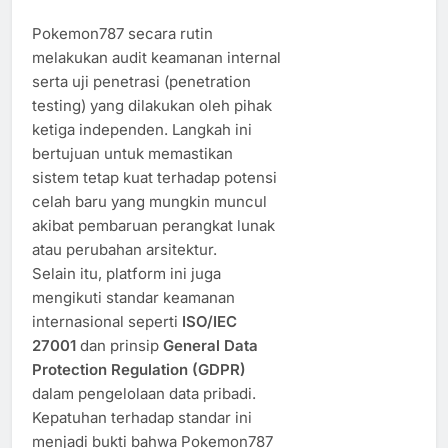
Pokemon787 secara rutin
melakukan audit keamanan internal
serta uji penetrasi (penetration
testing) yang dilakukan oleh pihak
ketiga independen. Langkah ini
bertujuan untuk memastikan
sistem tetap kuat terhadap potensi
celah baru yang mungkin muncul
akibat pembaruan perangkat lunak
atau perubahan arsitektur.
Selain itu, platform ini juga
mengikuti standar keamanan
internasional seperti
ISO/IEC
27001
dan prinsip
General Data
Protection Regulation (GDPR)
dalam pengelolaan data pribadi.
Kepatuhan terhadap standar ini
menjadi bukti bahwa Pokemon787