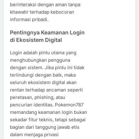
berinteraksi dengan aman tanpa
khawatir terhadap kebocoran
informasi pribadi.
Pentingnya Keamanan Login
di Ekosistem Digital
Login adalah pintu utama yang
menghubungkan pengguna
dengan sistem. Jika pintu ini tidak
terlindungi dengan baik, maka
seluruh ekosistem digital akan
rentan terhadap ancaman seperti
peretasan, phishing, atau
pencurian identitas. Pokemon787
memandang keamanan login bukan
sekadar fitur teknis, tetapi sebagai
bagian dari tanggung jawab etis
dalam menjaga privasi