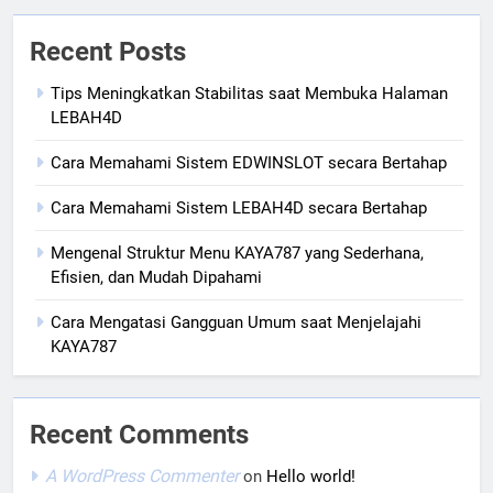
Recent Posts
Tips Meningkatkan Stabilitas saat Membuka Halaman
LEBAH4D
Cara Memahami Sistem EDWINSLOT secara Bertahap
Cara Memahami Sistem LEBAH4D secara Bertahap
Mengenal Struktur Menu KAYA787 yang Sederhana,
Efisien, dan Mudah Dipahami
Cara Mengatasi Gangguan Umum saat Menjelajahi
KAYA787
Recent Comments
A WordPress Commenter
on
Hello world!