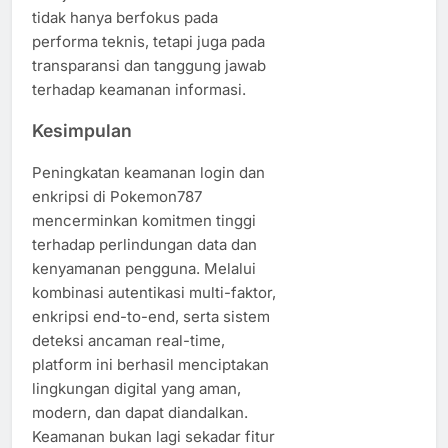
tidak hanya berfokus pada
performa teknis, tetapi juga pada
transparansi dan tanggung jawab
terhadap keamanan informasi.
Kesimpulan
Peningkatan keamanan login dan
enkripsi di Pokemon787
mencerminkan komitmen tinggi
terhadap perlindungan data dan
kenyamanan pengguna. Melalui
kombinasi autentikasi multi-faktor,
enkripsi end-to-end, serta sistem
deteksi ancaman real-time,
platform ini berhasil menciptakan
lingkungan digital yang aman,
modern, dan dapat diandalkan.
Keamanan bukan lagi sekadar fitur