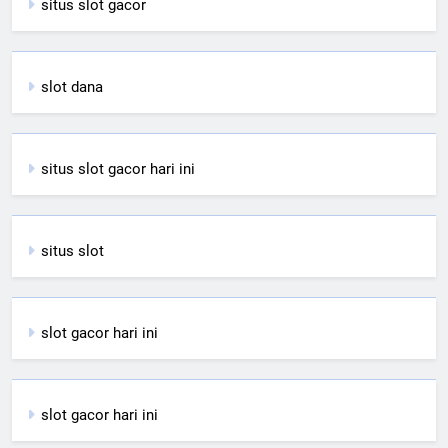
situs slot gacor
slot dana
situs slot gacor hari ini
situs slot
slot gacor hari ini
slot gacor hari ini