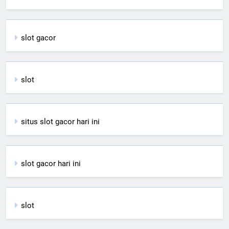
slot gacor
slot
situs slot gacor hari ini
slot gacor hari ini
slot