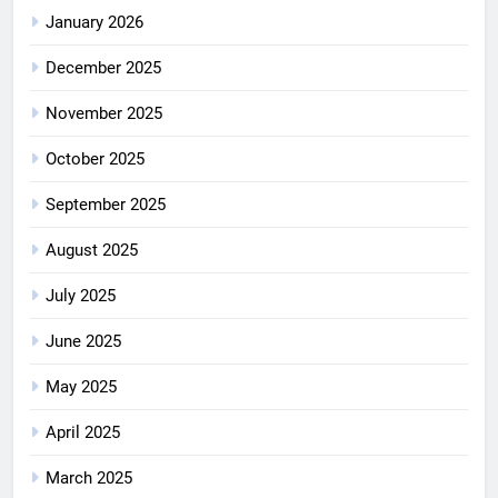
January 2026
December 2025
November 2025
October 2025
September 2025
August 2025
July 2025
June 2025
May 2025
April 2025
March 2025