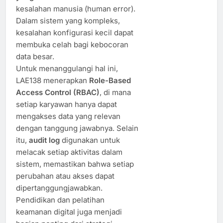
kesalahan manusia (human error).
Dalam sistem yang kompleks,
kesalahan konfigurasi kecil dapat
membuka celah bagi kebocoran
data besar.
Untuk menanggulangi hal ini,
LAE138 menerapkan
Role-Based
Access Control (RBAC)
, di mana
setiap karyawan hanya dapat
mengakses data yang relevan
dengan tanggung jawabnya. Selain
itu,
audit log
digunakan untuk
melacak setiap aktivitas dalam
sistem, memastikan bahwa setiap
perubahan atau akses dapat
dipertanggungjawabkan.
Pendidikan dan pelatihan
keamanan digital juga menjadi