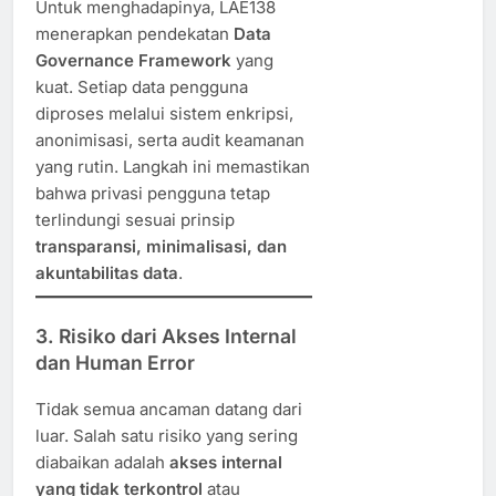
Untuk menghadapinya, LAE138
menerapkan pendekatan
Data
Governance Framework
yang
kuat. Setiap data pengguna
diproses melalui sistem enkripsi,
anonimisasi, serta audit keamanan
yang rutin. Langkah ini memastikan
bahwa privasi pengguna tetap
terlindungi sesuai prinsip
transparansi, minimalisasi, dan
akuntabilitas data
.
3.
Risiko dari Akses Internal
dan Human Error
Tidak semua ancaman datang dari
luar. Salah satu risiko yang sering
diabaikan adalah
akses internal
yang tidak terkontrol
atau