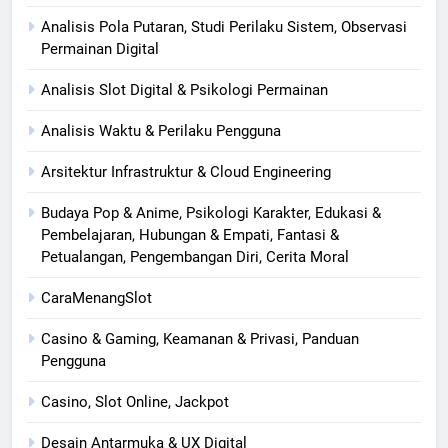
Analisis Pola Putaran, Studi Perilaku Sistem, Observasi
Permainan Digital
Analisis Slot Digital & Psikologi Permainan
Analisis Waktu & Perilaku Pengguna
Arsitektur Infrastruktur & Cloud Engineering
Budaya Pop & Anime, Psikologi Karakter, Edukasi &
Pembelajaran, Hubungan & Empati, Fantasi &
Petualangan, Pengembangan Diri, Cerita Moral
CaraMenangSlot
Casino & Gaming, Keamanan & Privasi, Panduan
Pengguna
Casino, Slot Online, Jackpot
Desain Antarmuka & UX Digital