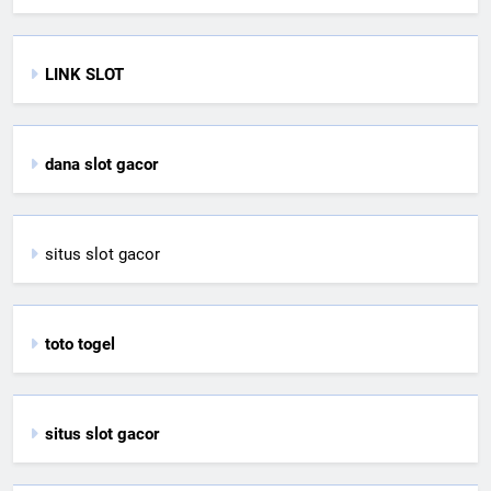
LINK SLOT
dana slot gacor
situs slot gacor
toto togel
situs slot gacor