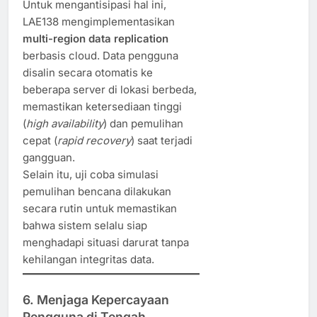
Untuk mengantisipasi hal ini,
LAE138 mengimplementasikan
multi-region data replication
berbasis cloud. Data pengguna
disalin secara otomatis ke
beberapa server di lokasi berbeda,
memastikan ketersediaan tinggi
(
high availability
) dan pemulihan
cepat (
rapid recovery
) saat terjadi
gangguan.
Selain itu, uji coba simulasi
pemulihan bencana dilakukan
secara rutin untuk memastikan
bahwa sistem selalu siap
menghadapi situasi darurat tanpa
kehilangan integritas data.
6.
Menjaga Kepercayaan
Pengguna di Tengah