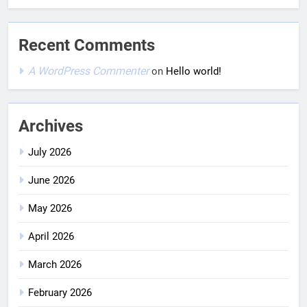
Recent Comments
A WordPress Commenter
on
Hello world!
Archives
July 2026
June 2026
May 2026
April 2026
March 2026
February 2026