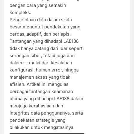
dengan cara yang semakin
kompleks.
Pengelolaan data dalam skala
besar menuntut pendekatan yang
cerdas, adaptif, dan berlapis.
Tantangan yang dihadapi LAE138
tidak hanya datang dari luar seperti
serangan siber, tetapi juga dari
dalam — mulai dari kesalahan
konfigurasi, human error, hingga
manajemen akses yang tidak
efisien. Artikel ini mengulas
berbagai tantangan keamanan
utama yang dihadapi LAE138 dalam
menjaga kerahasiaan dan
integritas data penggunanya, serta
pendekatan strategis yang
dilakukan untuk mengatasinya.