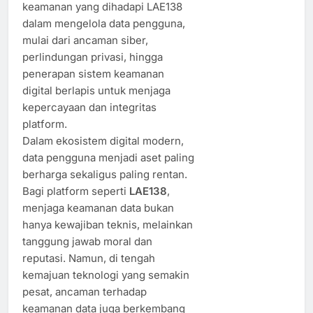
keamanan yang dihadapi LAE138
dalam mengelola data pengguna,
mulai dari ancaman siber,
perlindungan privasi, hingga
penerapan sistem keamanan
digital berlapis untuk menjaga
kepercayaan dan integritas
platform.
Dalam ekosistem digital modern,
data pengguna menjadi aset paling
berharga sekaligus paling rentan.
Bagi platform seperti
LAE138
,
menjaga keamanan data bukan
hanya kewajiban teknis, melainkan
tanggung jawab moral dan
reputasi. Namun, di tengah
kemajuan teknologi yang semakin
pesat, ancaman terhadap
keamanan data juga berkembang