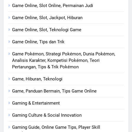
Game Online, Slot Online, Permainan Judi
Game Online, Slot, Jackpot, Hiburan
Game Online, Slot, Teknologi Game
Game Online, Tips dan Trik
Game Pokémon, Strategi Pokémon, Dunia Pokémon,
Analisis Karakter, Kompetisi Pokémon, Teori
Pertarungan, Tips & Trik Pokémon
Game, Hiburan, Teknologi
Game, Panduan Bermain, Tips Game Online
Gaming & Entertainment
Gaming Culture & Social Innovation
Gaming Guide, Online Game Tips, Player Skill