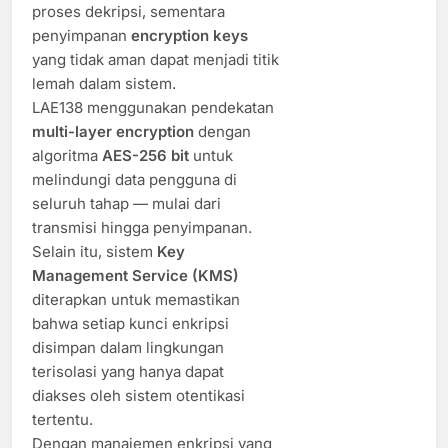
proses dekripsi, sementara
penyimpanan
encryption keys
yang tidak aman dapat menjadi titik
lemah dalam sistem.
LAE138 menggunakan pendekatan
multi-layer encryption
dengan
algoritma
AES-256 bit
untuk
melindungi data pengguna di
seluruh tahap — mulai dari
transmisi hingga penyimpanan.
Selain itu, sistem
Key
Management Service (KMS)
diterapkan untuk memastikan
bahwa setiap kunci enkripsi
disimpan dalam lingkungan
terisolasi yang hanya dapat
diakses oleh sistem otentikasi
tertentu.
Dengan manajemen enkripsi yang