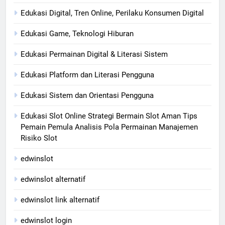
Edukasi Digital, Tren Online, Perilaku Konsumen Digital
Edukasi Game, Teknologi Hiburan
Edukasi Permainan Digital & Literasi Sistem
Edukasi Platform dan Literasi Pengguna
Edukasi Sistem dan Orientasi Pengguna
Edukasi Slot Online Strategi Bermain Slot Aman Tips
Pemain Pemula Analisis Pola Permainan Manajemen
Risiko Slot
edwinslot
edwinslot alternatif
edwinslot link alternatif
edwinslot login