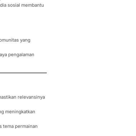
edia sosial membantu
omunitas yang
aya pengalaman
astikan relevansinya
ang meningkatkan
is tema permainan