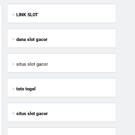
LINK SLOT
dana slot gacor
situs slot gacor
toto togel
situs slot gacor