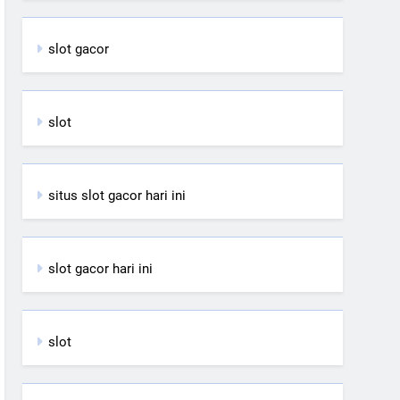
slot gacor
slot
situs slot gacor hari ini
slot gacor hari ini
slot