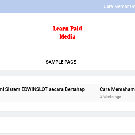
Cara Memahami
Cara Memaha
Mengenal Struktur Menu KAYA787 yang Se
rn Paid Media
Tips Meningkatkan Stabi
trategi Iklan Berbayar Dengan Learn Paid Media. Panduan Untuk
Cara Memahami
SAMPLE PAGE
Cara Memaha
Mengenal Struktur Menu KAYA787 yang Se
DWINSLOT secara Bertahap
Cara Memahami Sistem LEB
3 Weeks Ago