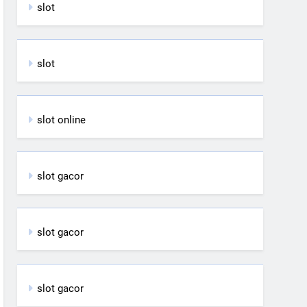
slot
slot
slot online
slot gacor
slot gacor
slot gacor