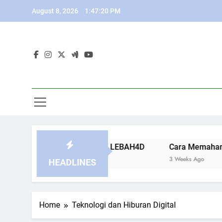
Skip
August 8, 2026
1:47:21 PM
to
content
Lea
Pelajari S
at Membuka Halaman LEBAH4D
Cara Memahami Sistem E
3 Weeks Ago
HEADLINES
Home
Teknologi dan Hiburan Digital