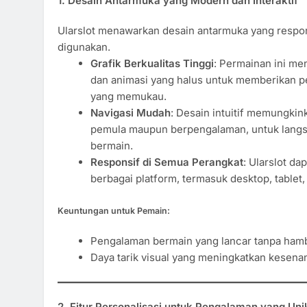
1.
Desain Antarmuka yang Modern dan Interaktif
Ularslot menawarkan desain antarmuka yang respo
digunakan.
Grafik Berkualitas Tinggi
: Permainan ini me
dan animasi yang halus untuk memberikan p
yang memukau.
Navigasi Mudah
: Desain intuitif memungkin
pemula maupun berpengalaman, untuk lang
bermain.
Responsif di Semua Perangkat
: Ularslot da
berbagai platform, termasuk desktop, tablet
Keuntungan untuk Pemain
:
Pengalaman bermain yang lancar tanpa hamb
Daya tarik visual yang meningkatkan kesena
2.
Fitur Personalisasi untuk Pengalaman yang Uni