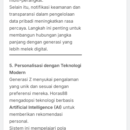
multi-perangkat.
Selain itu, notifikasi keamanan dan
transparansi dalam pengelolaan
data pribadi meningkatkan rasa
percaya. Langkah ini penting untuk
membangun hubungan jangka
panjang dengan generasi yang
lebih melek digital.
5. Personalisasi dengan Teknologi
Modern
Generasi Z menyukai pengalaman
yang unik dan sesuai dengan
preferensi mereka. Horas88
mengadopsi teknologi berbasis
Artificial Intelligence (AI)
untuk
memberikan rekomendasi
personal.
Sistem ini mempelajari pola