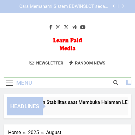
Skip
Cara Memahami Sistem LEBAH4D secara
to
Bertahap
content
Mengenal Struktur Menu KAYA787 yang
Sederhana, Efisien, dan Mudah Dipahami
Tips Meningkatkan Stabilitas saat Membuka
Halaman LEBAH4D
Cara Memahami Sistem EDWINSLOT secara
Bertahap
Learn Paid
Pelajari Strategi Iklan Berbayar Dengan
Cara Memahami Sistem LEBAH4D secara
NEWSLETTER
RANDOM NEWS
Bertahap
Media
Learn Paid Media. Panduan Untuk
Mengenal Struktur Menu KAYA787 yang
Pengiklan Digital Pemula Hingga
Sederhana, Efisien, dan Mudah Dipahami
MENU
Profesional.
ips Meningkatkan Stabilitas saat Membuka Halaman LEBAH4
HEADLINES
 Weeks Ago
Home
2025
August