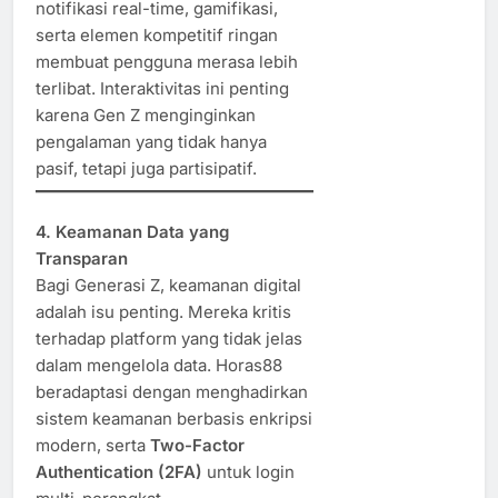
notifikasi real-time, gamifikasi,
serta elemen kompetitif ringan
membuat pengguna merasa lebih
terlibat. Interaktivitas ini penting
karena Gen Z menginginkan
pengalaman yang tidak hanya
pasif, tetapi juga partisipatif.
4. Keamanan Data yang
Transparan
Bagi Generasi Z, keamanan digital
adalah isu penting. Mereka kritis
terhadap platform yang tidak jelas
dalam mengelola data. Horas88
beradaptasi dengan menghadirkan
sistem keamanan berbasis enkripsi
modern, serta
Two-Factor
Authentication (2FA)
untuk login