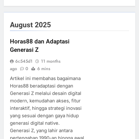
August 2025
Horas88 dan Adaptasi
Generasi Z
6c545d1
11 months
ago
0
6 mins
Artikel ini membahas bagaimana
Horas88 beradaptasi dengan
Generasi Z melalui desain digital
modern, kemudahan akses, fitur
interaktif, hingga strategi inovasi
yang sesuai dengan gaya hidup
generasi digital native.
Generasi Z, yang lahir antara
pertengahan 1990-an hingga awal