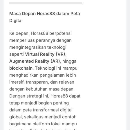
Masa Depan Horas88 dalam Peta
Digital
Ke depan, Horas88 berpotensi
memperluas perannya dengan
mengintegrasikan teknologi
seperti
Virtual Reality (VR)
,
Augmented Reality (AR)
, hingga
blockchain
. Teknologi ini mampu
menghadirkan pengalaman lebih
imersif, transparan, dan relevan
dengan kebutuhan masa depan.
Dengan strategi ini, Horas88 dapat
tetap menjadi bagian penting
dalam peta transformasi digital
global, sekaligus menjadi contoh
bagaimana platform lokal mampu