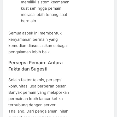
memiliki sistem keamanan
kuat sehingga pemain
merasa lebih tenang saat
bermain.
Semua aspek ini membentuk
kenyamanan bermain yang
kemudian diasosiasikan sebagai
pengalaman lebih baik.
Persepsi Pemain: Antara
Fakta dan Sugesti
Selain faktor teknis, persepsi
komunitas juga berperan besar.
Banyak pemain yang melaporkan
permainan lebih lancar ketika
terhubung dengan server
Thailand. Dari pengalaman inilah