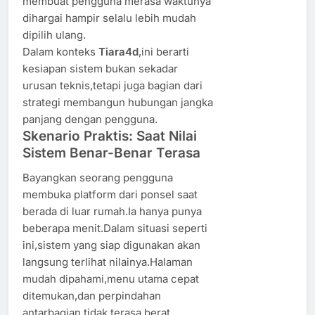
membuat pengguna merasa waktunya
dihargai hampir selalu lebih mudah
dipilih ulang.
Dalam konteks
Tiara4d
,ini berarti
kesiapan sistem bukan sekadar
urusan teknis,tetapi juga bagian dari
strategi membangun hubungan jangka
panjang dengan pengguna.
Skenario Praktis: Saat Nilai
Sistem Benar-Benar Terasa
Bayangkan seorang pengguna
membuka platform dari ponsel saat
berada di luar rumah.Ia hanya punya
beberapa menit.Dalam situasi seperti
ini,sistem yang siap digunakan akan
langsung terlihat nilainya.Halaman
mudah dipahami,menu utama cepat
ditemukan,dan perpindahan
antarbagian tidak terasa berat.