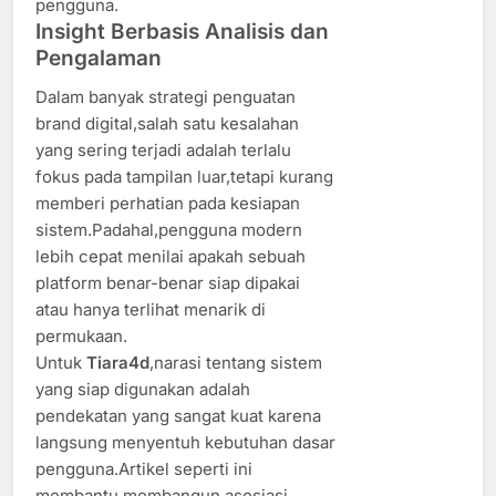
pengguna.
Insight Berbasis Analisis dan
Pengalaman
Dalam banyak strategi penguatan
brand digital,salah satu kesalahan
yang sering terjadi adalah terlalu
fokus pada tampilan luar,tetapi kurang
memberi perhatian pada kesiapan
sistem.Padahal,pengguna modern
lebih cepat menilai apakah sebuah
platform benar-benar siap dipakai
atau hanya terlihat menarik di
permukaan.
Untuk
Tiara4d
,narasi tentang sistem
yang siap digunakan adalah
pendekatan yang sangat kuat karena
langsung menyentuh kebutuhan dasar
pengguna.Artikel seperti ini
membantu membangun asosiasi