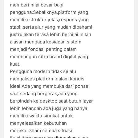
memberi nilai besar bagi
pengguna.Sebaliknya,platform yang
memiliki struktur jelas,respons yang
stabil,serta alur yang mudah dipahami
justru akan terasa lebih bernilai.Inilah
alasan mengapa kesiapan sistem
menjadi fondasi penting dalam
membangun citra brand digital yang
kuat.
Pengguna modern tidak selalu
mengakses platform dalam kondisi
ideal.Ada yang membuka dari ponsel
saat sedang bergerak,ada yang
berpindah ke desktop saat butuh layar
lebih lebar,dan ada juga yang hanya
memiliki waktu singkat untuk
menyelesaikan kebutuhan
mereka.Dalam semua situasi
itu,sistem yang siap digunakan akan