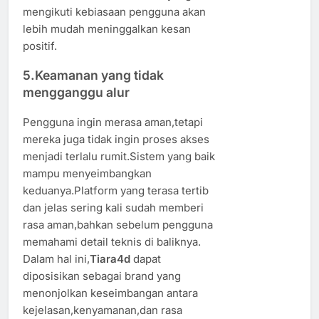
mengikuti kebiasaan pengguna akan
lebih mudah meninggalkan kesan
positif.
5.Keamanan yang tidak
mengganggu alur
Pengguna ingin merasa aman,tetapi
mereka juga tidak ingin proses akses
menjadi terlalu rumit.Sistem yang baik
mampu menyeimbangkan
keduanya.Platform yang terasa tertib
dan jelas sering kali sudah memberi
rasa aman,bahkan sebelum pengguna
memahami detail teknis di baliknya.
Dalam hal ini,
Tiara4d
dapat
diposisikan sebagai brand yang
menonjolkan keseimbangan antara
kejelasan,kenyamanan,dan rasa