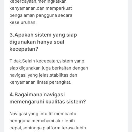
kepercayaan,meningkatkan
kenyamanan,dan memperkuat
pengalaman pengguna secara
keseluruhan.
3.Apakah sistem yang siap
digunakan hanya soal
kecepatan?
Tidak.Selain kecepatan,sistem yang
siap digunakan juga berkaitan dengan
navigasi yang jelas,stabilitas,dan
kenyamanan lintas perangkat.
4.Bagaimana navigasi
memengaruhi kualitas sistem?
Navigasi yang intuitif membantu
pengguna memahami alur lebih
cepat,sehingga platform terasa lebih