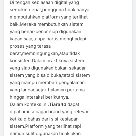
Di tengah kebiasaan digital yang
semakin cepat,pengguna tidak hanya
membutuhkan platform yang terlihat
baik.Mereka membutuhkan sistem
yang benar-benar siap digunakan
kapan saja,tanpa harus menghadapi
proses yang terasa
berat,membingungkan,atau tidak
konsisten.Dalam praktiknya,sistem
yang siap digunakan bukan sekadar
sistem yang bisa dibuka,tetapi sistem
yang mampu memberi pengalaman
yang lancar,sejak halaman pertama
hingga interaksi berikutnya.
Dalam konteks ini,
Tiara4d
dapat
dipahami sebagai brand yang relevan
ketika dibahas dari sisi kesiapan
sistem.Platform yang terlihat rapi
namun sulit digunakan tidak akan