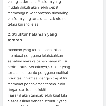
paling sederhana.Platform yang
mudah diikuti akan lebih cepat
membangun kepercayaan dibanding
platform yang terlalu banyak elemen
tetapi kurang jelas.
2.Struktur halaman yang
terarah
Halaman yang terlalu padat bisa
membuat pengguna lelah,bahkan
sebelum mereka benar-benar mulai
berinteraksi.Sebaliknya,struktur yang
tertata membantu pengguna melihat
prioritas informasi dengan cepat.Ini
membuat pengalaman terasa lebih
ringan dan lebih efektif.
Tiara4d
akan tampak lebih kuat bila
diasosiasikan dengan struktur yang