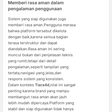
Memberi rasa aman dalam
pengalaman penggunaan
Sistem yang siap digunakan juga
memberi rasa aman.Pengguna merasa
bahwa platform tersebut dikelola
dengan baik,karena semua bagian
terasa terstruktur dan dapat
diandalkan.Rasa aman ini sering
muncul bukan dari penjelasan teknis
yang rumit,tetapi dari detail
pengalaman,seperti tampilan yang
tertata,navigasi yang jelas,dan
respons sistem yang konsisten.
Dalam konteks
Tiara4d
,nilai ini sangat
penting karena brand yang mampu
membangun rasa aman akan jauh
lebih mudah dipercaya.Platform yang
stabil dan siap digunakan tidak hanya