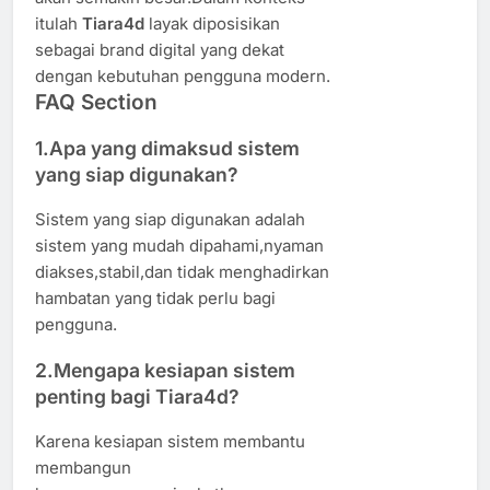
itulah
Tiara4d
layak diposisikan
sebagai brand digital yang dekat
dengan kebutuhan pengguna modern.
FAQ Section
1.Apa yang dimaksud sistem
yang siap digunakan?
Sistem yang siap digunakan adalah
sistem yang mudah dipahami,nyaman
diakses,stabil,dan tidak menghadirkan
hambatan yang tidak perlu bagi
pengguna.
2.Mengapa kesiapan sistem
penting bagi Tiara4d?
Karena kesiapan sistem membantu
membangun