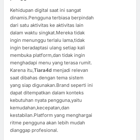
Kehidupan digital saat ini sangat
dinamis.Pengguna terbiasa berpindah
dari satu aktivitas ke aktivitas lain
dalam waktu singkat.Mereka tidak
ingin menunggu terlalu lama,tidak
ingin beradaptasi ulang setiap kali
membuka platform,dan tidak ingin
menghadapi menu yang terasa rumit.
Karena itu,
Tiara4d
menjadi relevan
saat dibahas dengan tema sistem
yang siap digunakan.Brand seperti ini
dapat ditempatkan dalam konteks
kebutuhan nyata pengguna,yaitu
kemudahan,kecepatan,dan
kestabilan.Platform yang menghargai
ritme pengguna akan lebih mudah
dianggap profesional.