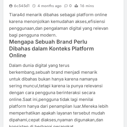
6c545d1
4 months ago
0
16 mins
Tiara4d menarik dibahas sebagai platform online
karena menonjolkan kemudahan akses,efisiensi
penggunaan,dan pengalaman digital yang relevan
bagi pengguna modern.
Mengapa Sebuah Brand Perlu
Dibahas dalam Konteks Platform
Online
Dalam dunia digital yang terus
berkembang,sebuah brand menjadi menarik
untuk dibahas bukan hanya karena namanya
sering muncul,tetapi karena ia punya relevansi
dengan cara pengguna berinteraksi secara
online.Saat ini,pengguna tidak lagi menilai
platform hanya dari penampilan luar.Mereka lebih
memperhatikan apakah layanan tersebut mudah
dipahami,cepat diakses,nyaman digunakan,dan
konsisten di berbagai perangkat.