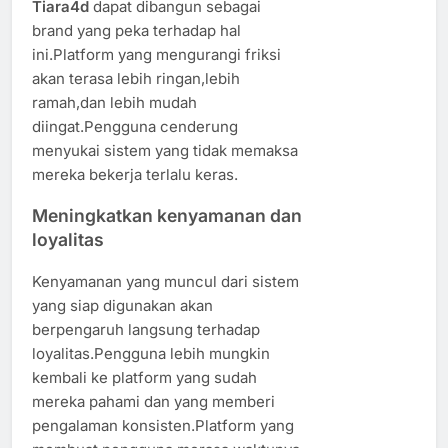
Tiara4d
dapat dibangun sebagai
brand yang peka terhadap hal
ini.Platform yang mengurangi friksi
akan terasa lebih ringan,lebih
ramah,dan lebih mudah
diingat.Pengguna cenderung
menyukai sistem yang tidak memaksa
mereka bekerja terlalu keras.
Meningkatkan kenyamanan dan
loyalitas
Kenyamanan yang muncul dari sistem
yang siap digunakan akan
berpengaruh langsung terhadap
loyalitas.Pengguna lebih mungkin
kembali ke platform yang sudah
mereka pahami dan yang memberi
pengalaman konsisten.Platform yang