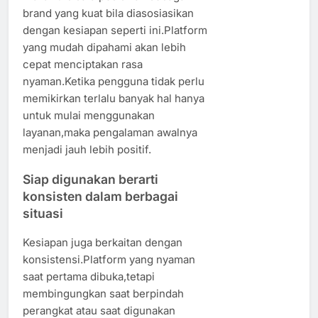
brand yang kuat bila diasosiasikan
dengan kesiapan seperti ini.Platform
yang mudah dipahami akan lebih
cepat menciptakan rasa
nyaman.Ketika pengguna tidak perlu
memikirkan terlalu banyak hal hanya
untuk mulai menggunakan
layanan,maka pengalaman awalnya
menjadi jauh lebih positif.
Siap digunakan berarti
konsisten dalam berbagai
situasi
Kesiapan juga berkaitan dengan
konsistensi.Platform yang nyaman
saat pertama dibuka,tetapi
membingungkan saat berpindah
perangkat atau saat digunakan