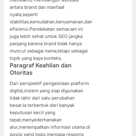
antara brand dan manfaat
nyata,seperti
stabilitas,kemudahan,kenyamanan,dan
efisiensi.Pendekatan semacam ini
juga lebih sehat untuk SEO jangka
panjang karena brand tidak hanya
muncul sebagai nama,tetapi sebagai
topik yang kaya konteks.
Paragraf Keahlian dan
Otoritas
Dari perspektif pengelolaan platform
digital,sistem yang siap digunakan
tidak lahir dari satu perubahan
besar.Ia terbentuk dari banyak
keputusan kecil yang
tepat,menyederhanakan
alur,menempatkan informasi utama di
posisi yang logis,menjaga respons