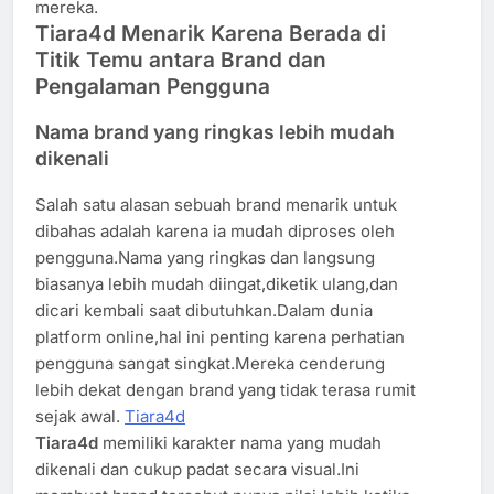
mereka.
Tiara4d Menarik Karena Berada di
Titik Temu antara Brand dan
Pengalaman Pengguna
Nama brand yang ringkas lebih mudah
dikenali
Salah satu alasan sebuah brand menarik untuk
dibahas adalah karena ia mudah diproses oleh
pengguna.Nama yang ringkas dan langsung
biasanya lebih mudah diingat,diketik ulang,dan
dicari kembali saat dibutuhkan.Dalam dunia
platform online,hal ini penting karena perhatian
pengguna sangat singkat.Mereka cenderung
lebih dekat dengan brand yang tidak terasa rumit
sejak awal.
Tiara4d
Tiara4d
memiliki karakter nama yang mudah
dikenali dan cukup padat secara visual.Ini