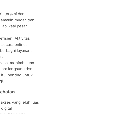
interaksi dan
 semakin mudah dan
, aplikasi pesan
fisien. Aktivitas
n secara online.
berbagai layanan,
mal.
i dapat menimbulkan
ecara langsung dan
itu, penting untuk
i.
sehatan
akses yang lebih luas
digital