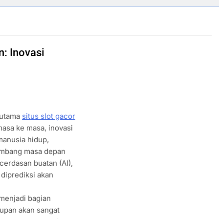
: Inovasi
 utama
situs slot gacor
asa ke masa, inovasi
anusia hidup,
di ambang masa depan
cerdasan buatan (AI),
 diprediksi akan
h menjadi bagian
dupan akan sangat