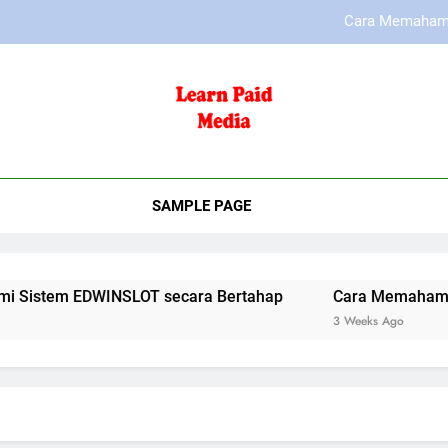
Cara Memahami
Cara Memaha
Mengenal Struktur Menu KAYA787 yang Se
rn Paid Media
Tips Meningkatkan Stabi
trategi Iklan Berbayar Dengan Learn Paid Media. Panduan Untuk
Cara Memahami
SAMPLE PAGE
Cara Memaha
Mengenal Struktur Menu KAYA787 yang Se
DWINSLOT secara Bertahap
Cara Memahami Sistem LE
3 Weeks Ago