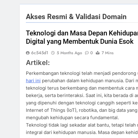
Akses Resmi & Validasi Domain
Teknologi dan Masa Depan Kehidupan
Digital yang Membentuk Dunia Esok
6c545d1
5 Months Ago
0
7 Mins
Artikel:
Perkembangan teknologi telah menjadi pendorong
hari ini
perubahan dalam kehidupan manusia. Dari m
teknologi terus berkembang dan membentuk cara m
bekerja, serta berinteraksi. Saat ini, kita berada 
yang dipenuhi dengan teknologi canggih seperti ke
Internet of Things (IoT), robotika, dan big data yang
mengubah kehidupan secara fundamental.
Teknologi tidak lagi sekadar alat bantu, tetapi tela
integral dari kehidupan manusia. Masa depan kehi