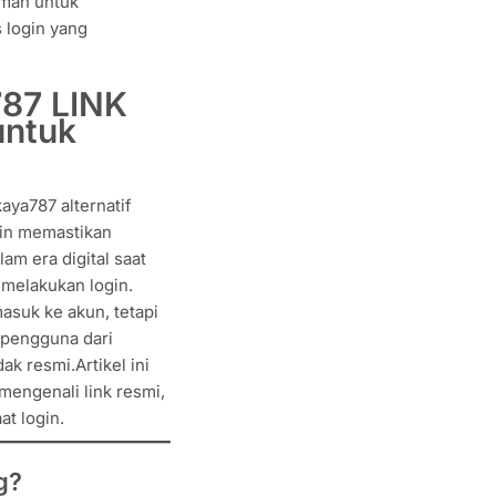
man untuk
s login yang
87 LINK
untuk
aya787 alternatif
in memastikan
m era digital saat
m melakukan login.
suk ke akun, tetapi
 pengguna dari
dak resmi.Artikel ini
engenali link resmi,
t login.
g?