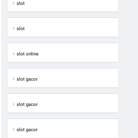
slot
slot
slot online
slot gacor
slot gacor
slot gacor