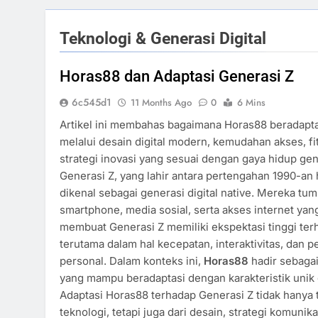
Teknologi & Generasi Digital
Horas88 dan Adaptasi Generasi Z
6c545d1
11 Months Ago
0
6 Mins
Artikel ini membahas bagaimana Horas88 beradapt
melalui desain digital modern, kemudahan akses, fitu
strategi inovasi yang sesuai dengan gaya hidup gene
Generasi Z, yang lahir antara pertengahan 1990-an
dikenal sebagai generasi digital native. Mereka t
smartphone, media sosial, serta akses internet yang
membuat Generasi Z memiliki ekspektasi tinggi ter
terutama dalam hal kecepatan, interaktivitas, dan 
personal. Dalam konteks ini,
Horas88
hadir sebagai
yang mampu beradaptasi dengan karakteristik unik g
Adaptasi Horas88 terhadap Generasi Z tidak hanya 
teknologi, tetapi juga dari desain, strategi komunikas