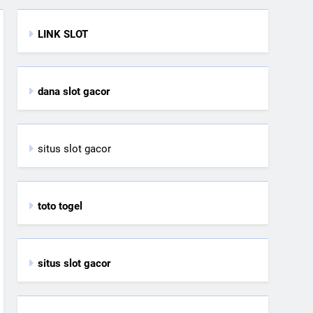
LINK SLOT
dana slot gacor
situs slot gacor
toto togel
situs slot gacor