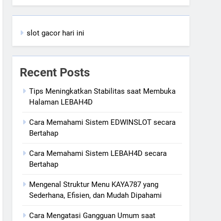
slot gacor hari ini
Recent Posts
Tips Meningkatkan Stabilitas saat Membuka
Halaman LEBAH4D
Cara Memahami Sistem EDWINSLOT secara
Bertahap
Cara Memahami Sistem LEBAH4D secara
Bertahap
Mengenal Struktur Menu KAYA787 yang
Sederhana, Efisien, dan Mudah Dipahami
Cara Mengatasi Gangguan Umum saat