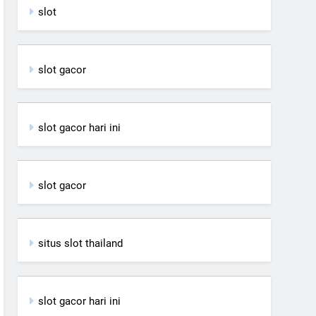
slot
slot gacor
slot gacor hari ini
slot gacor
situs slot thailand
slot gacor hari ini