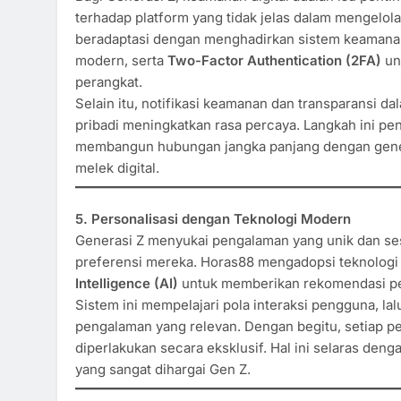
terhadap platform yang tidak jelas dalam mengelol
beradaptasi dengan menghadirkan sistem keamanan
modern, serta
Two-Factor Authentication (2FA)
unt
perangkat.
Selain itu, notifikasi keamanan dan transparansi d
pribadi meningkatkan rasa percaya. Langkah ini pe
membangun hubungan jangka panjang dengan gener
melek digital.
5. Personalisasi dengan Teknologi Modern
Generasi Z menyukai pengalaman yang unik dan se
preferensi mereka. Horas88 mengadopsi teknologi
Intelligence (AI)
untuk memberikan rekomendasi pe
Sistem ini mempelajari pola interaksi pengguna, la
pengalaman yang relevan. Dengan begitu, setiap 
diperlakukan secara eksklusif. Hal ini selaras denga
yang sangat dihargai Gen Z.