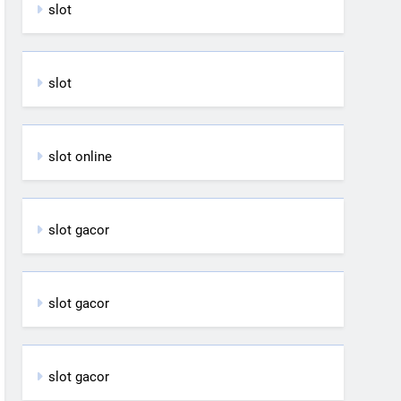
slot
slot
slot online
slot gacor
slot gacor
slot gacor