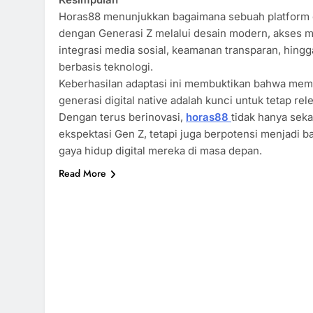
Horas88 menunjukkan bagaimana sebuah platform 
dengan Generasi Z melalui desain modern, akses m
integrasi media sosial, keamanan transparan, hingg
berbasis teknologi.
Keberhasilan adaptasi ini membuktikan bahwa mema
generasi digital native adalah kunci untuk tetap rel
Dengan terus berinovasi,
horas88
tidak hanya se
ekspektasi Gen Z, tetapi juga berpotensi menjadi ba
gaya hidup digital mereka di masa depan.
Read More