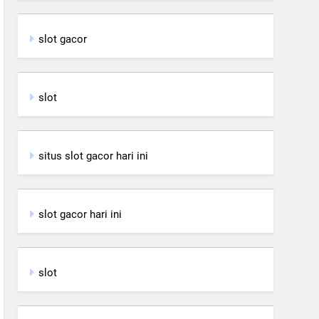
slot gacor
slot
situs slot gacor hari ini
slot gacor hari ini
slot