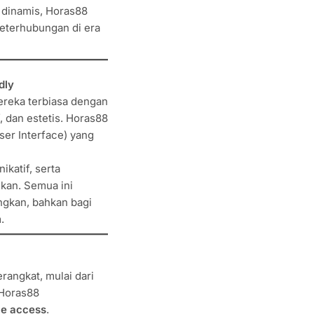
dinamis, Horas88
eterhubungan di era
dly
ereka terbiasa dengan
, dan estetis. Horas88
er Interface) yang
ikatif, serta
kan. Semua ini
gkan, bahkan bagi
.
rangkat, mulai dari
 Horas88
ce access
.