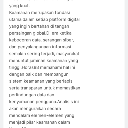
yang kuat.
Keamanan merupakan fondasi
utama dalam setiap platform digital
yang ingin bertahan di tengah
persaingan global.Di era ketika
kebocoran data, serangan siber,
dan penyalahgunaan informasi
semakin sering terjadi, masyarakat
menuntut jaminan keamanan yang
tinggi.Horas88 memahami hal ini
dengan baik dan membangun
sistem keamanan yang berlapis
serta transparan untuk memastikan
perlindungan data dan
kenyamanan pengguna.Analisis ini
akan menguraikan secara
mendalam elemen-elemen yang
menjadi pilar keamanan dalam