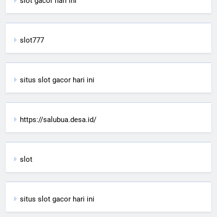
slot gacor hari ini
slot777
situs slot gacor hari ini
https://salubua.desa.id/
slot
situs slot gacor hari ini