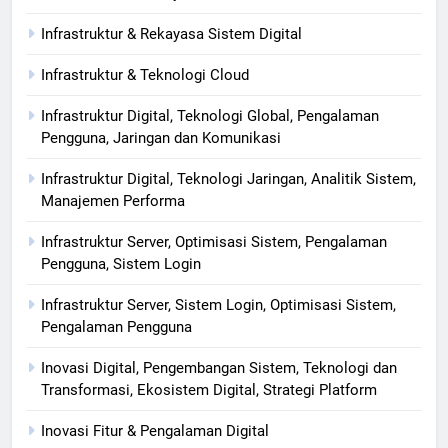
Infrastruktur & Rekayasa Sistem Digital
Infrastruktur & Teknologi Cloud
Infrastruktur Digital, Teknologi Global, Pengalaman
Pengguna, Jaringan dan Komunikasi
Infrastruktur Digital, Teknologi Jaringan, Analitik Sistem,
Manajemen Performa
Infrastruktur Server, Optimisasi Sistem, Pengalaman
Pengguna, Sistem Login
Infrastruktur Server, Sistem Login, Optimisasi Sistem,
Pengalaman Pengguna
Inovasi Digital, Pengembangan Sistem, Teknologi dan
Transformasi, Ekosistem Digital, Strategi Platform
Inovasi Fitur & Pengalaman Digital