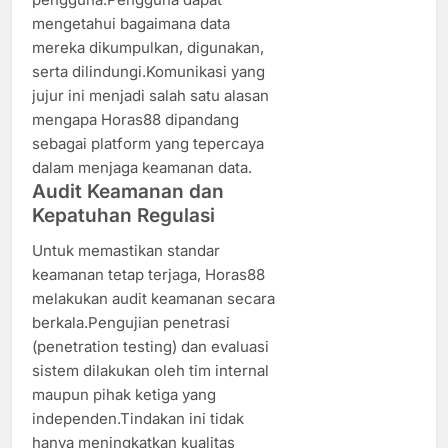
mengetahui bagaimana data
mereka dikumpulkan, digunakan,
serta dilindungi.Komunikasi yang
jujur ini menjadi salah satu alasan
mengapa Horas88 dipandang
sebagai platform yang tepercaya
dalam menjaga keamanan data.
Audit Keamanan dan
Kepatuhan Regulasi
Untuk memastikan standar
keamanan tetap terjaga, Horas88
melakukan audit keamanan secara
berkala.Pengujian penetrasi
(penetration testing) dan evaluasi
sistem dilakukan oleh tim internal
maupun pihak ketiga yang
independen.Tindakan ini tidak
hanya meningkatkan kualitas