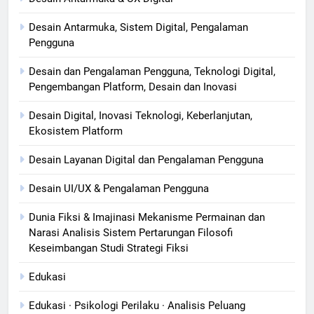
Desain Antarmuka, Sistem Digital, Pengalaman
Pengguna
Desain dan Pengalaman Pengguna, Teknologi Digital,
Pengembangan Platform, Desain dan Inovasi
Desain Digital, Inovasi Teknologi, Keberlanjutan,
Ekosistem Platform
Desain Layanan Digital dan Pengalaman Pengguna
Desain UI/UX & Pengalaman Pengguna
Dunia Fiksi & Imajinasi Mekanisme Permainan dan
Narasi Analisis Sistem Pertarungan Filosofi
Keseimbangan Studi Strategi Fiksi
Edukasi
Edukasi · Psikologi Perilaku · Analisis Peluang