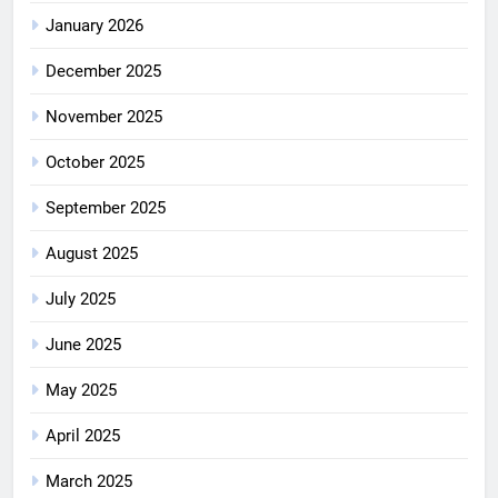
January 2026
December 2025
November 2025
October 2025
September 2025
August 2025
July 2025
June 2025
May 2025
April 2025
March 2025