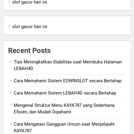
slot gacor hari ini
slot gacor hari ini
Recent Posts
Tips Meningkatkan Stabilitas saat Membuka Halaman
LEBAH4D
Cara Memahami Sistem EDWINSLOT secara Bertahap
Cara Memahami Sistem LEBAH4D secara Bertahap
Mengenal Struktur Menu KAYA787 yang Sederhana,
Efisien, dan Mudah Dipahami
Cara Mengatasi Gangguan Umum saat Menjelajahi
KAYA787