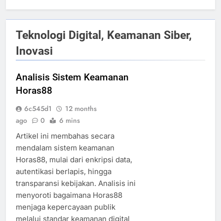
Teknologi Digital, Keamanan Siber,
Inovasi
Analisis Sistem Keamanan
Horas88
6c545d1
12 months
ago
0
6 mins
Artikel ini membahas secara
mendalam sistem keamanan
Horas88, mulai dari enkripsi data,
autentikasi berlapis, hingga
transparansi kebijakan. Analisis ini
menyoroti bagaimana Horas88
menjaga kepercayaan publik
melalui standar keamanan digital