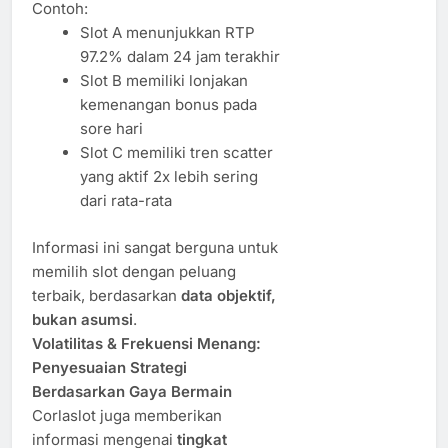
Contoh:
Slot A menunjukkan RTP
97.2% dalam 24 jam terakhir
Slot B memiliki lonjakan
kemenangan bonus pada
sore hari
Slot C memiliki tren scatter
yang aktif 2x lebih sering
dari rata-rata
Informasi ini sangat berguna untuk
memilih slot dengan peluang
terbaik, berdasarkan
data objektif,
bukan asumsi
.
Volatilitas & Frekuensi Menang:
Penyesuaian Strategi
Berdasarkan Gaya Bermain
Corlaslot juga memberikan
informasi mengenai
tingkat