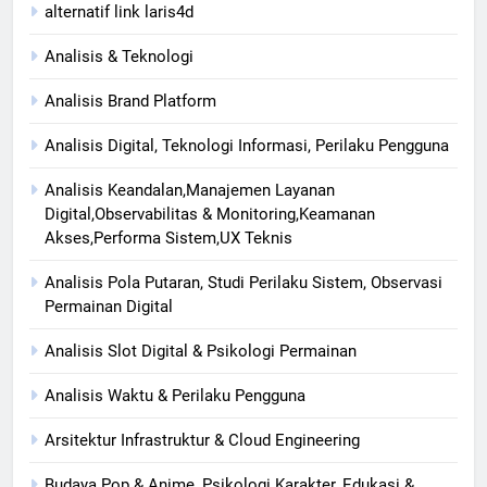
alternatif link laris4d
Analisis & Teknologi
Analisis Brand Platform
Analisis Digital, Teknologi Informasi, Perilaku Pengguna
Analisis Keandalan,Manajemen Layanan
Digital,Observabilitas & Monitoring,Keamanan
Akses,Performa Sistem,UX Teknis
Analisis Pola Putaran, Studi Perilaku Sistem, Observasi
Permainan Digital
Analisis Slot Digital & Psikologi Permainan
Analisis Waktu & Perilaku Pengguna
Arsitektur Infrastruktur & Cloud Engineering
Budaya Pop & Anime, Psikologi Karakter, Edukasi &