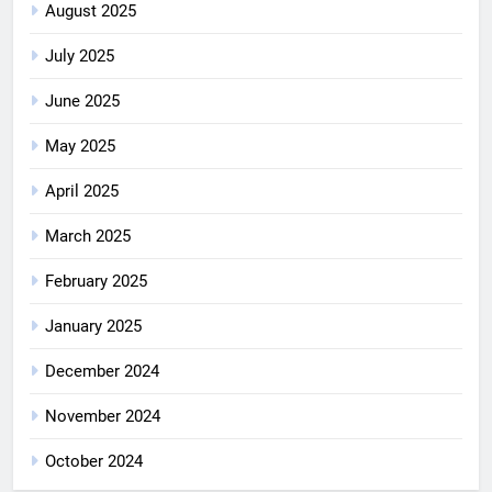
August 2025
July 2025
June 2025
May 2025
April 2025
March 2025
February 2025
January 2025
December 2024
November 2024
October 2024