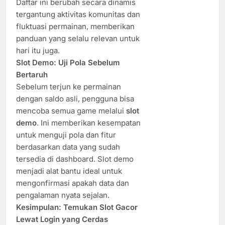
Daftar ini berubah secara dinamis
tergantung aktivitas komunitas dan
fluktuasi permainan, memberikan
panduan yang selalu relevan untuk
hari itu juga.
Slot Demo: Uji Pola Sebelum
Bertaruh
Sebelum terjun ke permainan
dengan saldo asli, pengguna bisa
mencoba semua game melalui
slot
demo
. Ini memberikan kesempatan
untuk menguji pola dan fitur
berdasarkan data yang sudah
tersedia di dashboard. Slot demo
menjadi alat bantu ideal untuk
mengonfirmasi apakah data dan
pengalaman nyata sejalan.
Kesimpulan: Temukan Slot Gacor
Lewat Login yang Cerdas