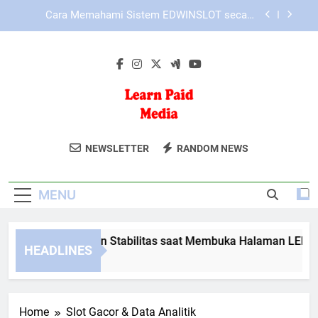
Skip
Cara Memahami Sistem LEBAH4D secara
to
Bertahap
content
Mengenal Struktur Menu KAYA787 yang
Sederhana, Efisien, dan Mudah Dipahami
Tips Meningkatkan Stabilitas saat Membuka
Halaman LEBAH4D
Cara Memahami Sistem EDWINSLOT secara
Bertahap
Learn Paid
Pelajari Strategi Iklan Berbayar Dengan
Cara Memahami Sistem LEBAH4D secara
NEWSLETTER
RANDOM NEWS
Bertahap
Media
Learn Paid Media. Panduan Untuk
Mengenal Struktur Menu KAYA787 yang
Pengiklan Digital Pemula Hingga
Sederhana, Efisien, dan Mudah Dipahami
MENU
Profesional.
ips Meningkatkan Stabilitas saat Membuka Halaman LEBAH4D
HEADLINES
Weeks Ago
Home
Slot Gacor & Data Analitik