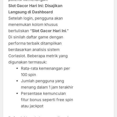
Slot Gacor Hari Ini: Disajikan
Langsung di Dashboard
Setelah login, pengguna akan
menemukan kolom khusus
bertuliskan “
Slot Gacor Hari Ini
.”
Di sinilah daftar game dengan
performa terbaik ditampilkan
berdasarkan analisis sistem
Corlaslot. Beberapa metrik yang
digunakan termasuk:
Rata-rata kemenangan per
100 spin
Jumlah pengguna yang
menang dalam 1 jam terakhir
Persentase kemunculan
fitur bonus seperti free spin
atau jackpot