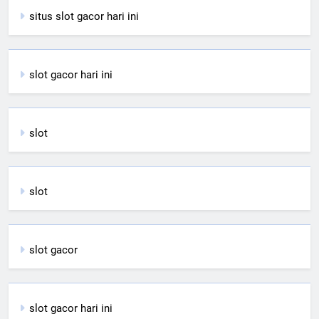
situs slot gacor hari ini
slot gacor hari ini
slot
slot
slot gacor
slot gacor hari ini