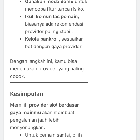
Gunakan mode demo
untuk
mencoba fitur tanpa risiko.
Ikuti komunitas pemain,
biasanya ada rekomendasi
provider paling stabil.
Kelola bankroll,
sesuaikan
bet dengan gaya provider.
Dengan langkah ini, kamu bisa
menemukan provider yang paling
cocok.
Kesimpulan
Memilih
provider slot berdasar
gaya mainmu
akan membuat
pengalaman jauh lebih
menyenangkan.
Untuk pemain santai, pilih