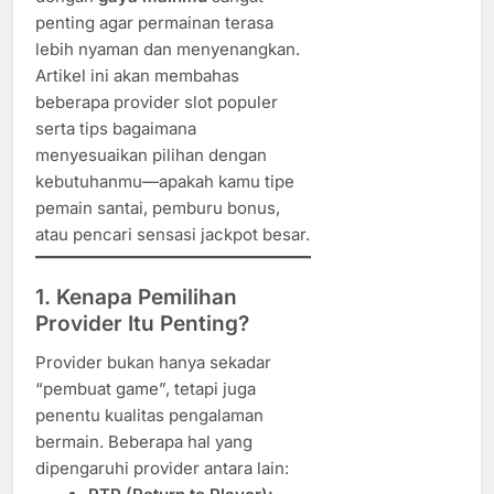
penting agar permainan terasa
lebih nyaman dan menyenangkan.
Artikel ini akan membahas
beberapa provider slot populer
serta tips bagaimana
menyesuaikan pilihan dengan
kebutuhanmu—apakah kamu tipe
pemain santai, pemburu bonus,
atau pencari sensasi jackpot besar.
1. Kenapa Pemilihan
Provider Itu Penting?
Provider bukan hanya sekadar
“pembuat game”, tetapi juga
penentu kualitas pengalaman
bermain. Beberapa hal yang
dipengaruhi provider antara lain: