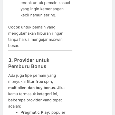
cocok untuk pemain kasual
yang ingin kemenangan
kecil namun sering.
Cocok untuk pemain yang
mengutamakan hiburan ringan
tanpa harus mengejar maxwin
besar.
3. Provider untuk
Pemburu Bonus
Ada juga tipe pemain yang
menyukai
fitur free spin,
multiplier, dan buy bonus
. Jika
kamu termasuk kategori ini,
beberapa provider yang tepat
adalah:
Pragmatic Play:
populer