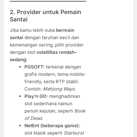
2. Provider untuk Pemain
Santai
Jika kamu lebih suka
bermain
santai
dengan taruhan kecil dan
kemenangan sering, pilih provider
dengan slot
volatilitas rendah–
sedang
:
PGSOFT:
terkenal dengan
grafis modern, tema mobile-
friendly, serta RTP stabil.
Contoh:
Mahjong Ways
.
Play’n GO:
menghadirkan
slot sederhana namun
penuh kejutan, seperti
Book
of Dead
.
NetEnt (beberapa game):
slot klasik seperti
Starburst