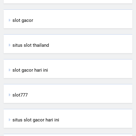
slot gacor
situs slot thailand
slot gacor hari ini
slot777
situs slot gacor hari ini