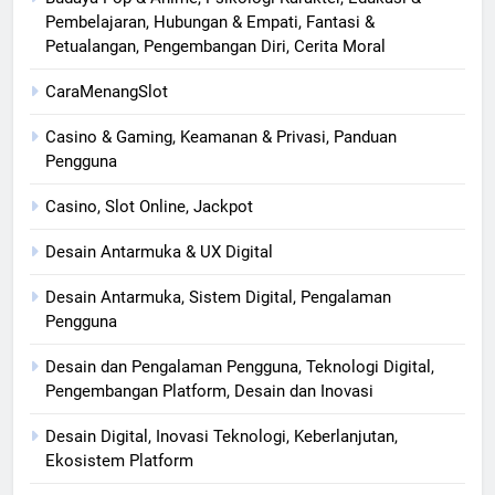
Pembelajaran, Hubungan & Empati, Fantasi &
Petualangan, Pengembangan Diri, Cerita Moral
CaraMenangSlot
Casino & Gaming, Keamanan & Privasi, Panduan
Pengguna
Casino, Slot Online, Jackpot
Desain Antarmuka & UX Digital
Desain Antarmuka, Sistem Digital, Pengalaman
Pengguna
Desain dan Pengalaman Pengguna, Teknologi Digital,
Pengembangan Platform, Desain dan Inovasi
Desain Digital, Inovasi Teknologi, Keberlanjutan,
Ekosistem Platform