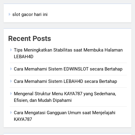
slot gacor hari ini
Recent Posts
Tips Meningkatkan Stabilitas saat Membuka Halaman
LEBAH4D
Cara Memahami Sistem EDWINSLOT secara Bertahap
Cara Memahami Sistem LEBAH4D secara Bertahap
Mengenal Struktur Menu KAYA787 yang Sederhana,
Efisien, dan Mudah Dipahami
Cara Mengatasi Gangguan Umum saat Menjelajahi
KAYA787