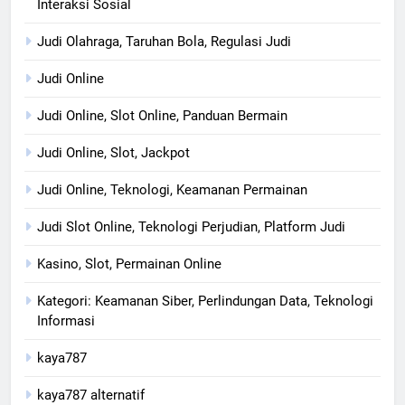
Interaksi Sosial
Judi Olahraga, Taruhan Bola, Regulasi Judi
Judi Online
Judi Online, Slot Online, Panduan Bermain
Judi Online, Slot, Jackpot
Judi Online, Teknologi, Keamanan Permainan
Judi Slot Online, Teknologi Perjudian, Platform Judi
Kasino, Slot, Permainan Online
Kategori: Keamanan Siber, Perlindungan Data, Teknologi
Informasi
kaya787
kaya787 alternatif