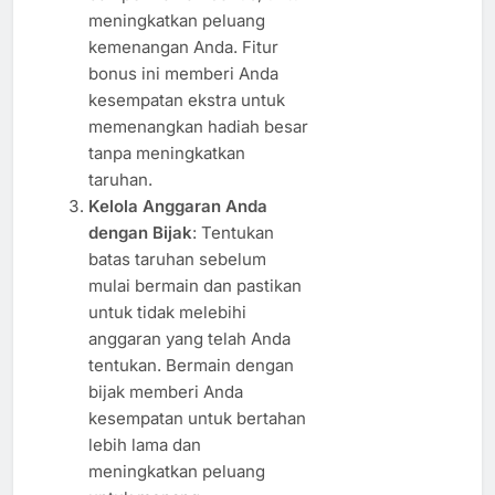
meningkatkan peluang
kemenangan Anda. Fitur
bonus ini memberi Anda
kesempatan ekstra untuk
memenangkan hadiah besar
tanpa meningkatkan
taruhan.
Kelola Anggaran Anda
dengan Bijak
: Tentukan
batas taruhan sebelum
mulai bermain dan pastikan
untuk tidak melebihi
anggaran yang telah Anda
tentukan. Bermain dengan
bijak memberi Anda
kesempatan untuk bertahan
lebih lama dan
meningkatkan peluang