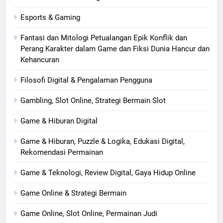
Esports & Gaming
Fantasi dan Mitologi Petualangan Epik Konflik dan
Perang Karakter dalam Game dan Fiksi Dunia Hancur dan
Kehancuran
Filosofi Digital & Pengalaman Pengguna
Gambling, Slot Online, Strategi Bermain Slot
Game & Hiburan Digital
Game & Hiburan, Puzzle & Logika, Edukasi Digital,
Rekomendasi Permainan
Game & Teknologi, Review Digital, Gaya Hidup Online
Game Online & Strategi Bermain
Game Online, Slot Online, Permainan Judi