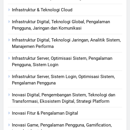
Infrastruktur & Teknologi Cloud
Infrastruktur Digital, Teknologi Global, Pengalaman
Pengguna, Jaringan dan Komunikasi
Infrastruktur Digital, Teknologi Jaringan, Analitik Sistem,
Manajemen Performa
Infrastruktur Server, Optimisasi Sistem, Pengalaman
Pengguna, Sistem Login
Infrastruktur Server, Sistem Login, Optimisasi Sistem,
Pengalaman Pengguna
Inovasi Digital, Pengembangan Sistem, Teknologi dan
Transformasi, Ekosistem Digital, Strategi Platform
Inovasi Fitur & Pengalaman Digital
Inovasi Game, Pengalaman Pengguna, Gamification,