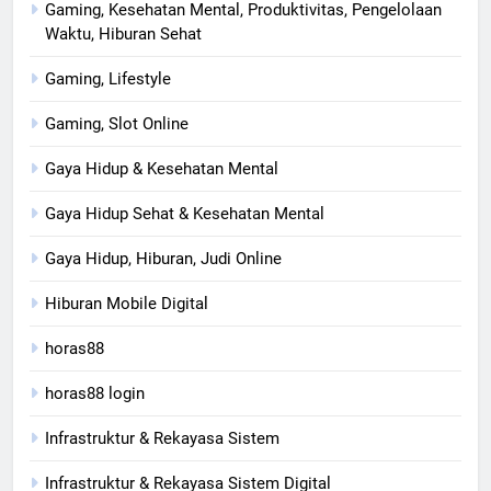
Gaming, Kesehatan Mental, Produktivitas, Pengelolaan
Waktu, Hiburan Sehat
Gaming, Lifestyle
Gaming, Slot Online
Gaya Hidup & Kesehatan Mental
Gaya Hidup Sehat & Kesehatan Mental
Gaya Hidup, Hiburan, Judi Online
Hiburan Mobile Digital
horas88
horas88 login
Infrastruktur & Rekayasa Sistem
Infrastruktur & Rekayasa Sistem Digital