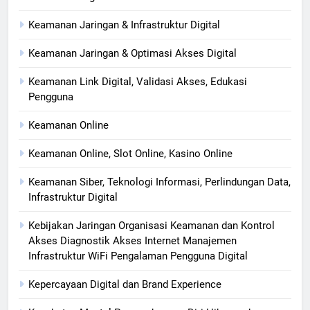
Keamanan Jaringan & Infrastruktur Digital
Keamanan Jaringan & Optimasi Akses Digital
Keamanan Link Digital, Validasi Akses, Edukasi
Pengguna
Keamanan Online
Keamanan Online, Slot Online, Kasino Online
Keamanan Siber, Teknologi Informasi, Perlindungan Data,
Infrastruktur Digital
Kebijakan Jaringan Organisasi Keamanan dan Kontrol
Akses Diagnostik Akses Internet Manajemen
Infrastruktur WiFi Pengalaman Pengguna Digital
Kepercayaan Digital dan Brand Experience