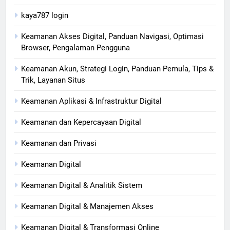
kaya787 login
Keamanan Akses Digital, Panduan Navigasi, Optimasi
Browser, Pengalaman Pengguna
Keamanan Akun, Strategi Login, Panduan Pemula, Tips &
Trik, Layanan Situs
Keamanan Aplikasi & Infrastruktur Digital
Keamanan dan Kepercayaan Digital
Keamanan dan Privasi
Keamanan Digital
Keamanan Digital & Analitik Sistem
Keamanan Digital & Manajemen Akses
Keamanan Digital & Transformasi Online