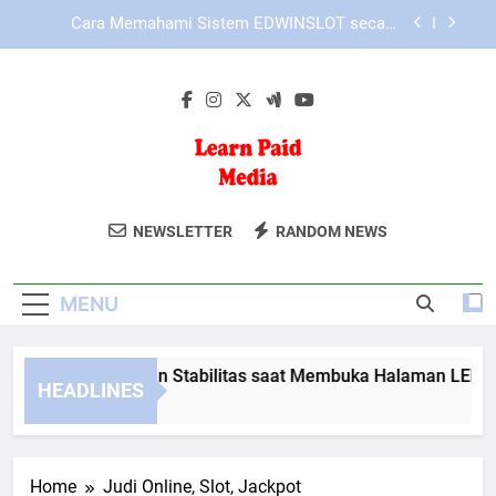
Skip
Cara Memahami Sistem LEBAH4D secara
to
Bertahap
content
Mengenal Struktur Menu KAYA787 yang
Sederhana, Efisien, dan Mudah Dipahami
Tips Meningkatkan Stabilitas saat Membuka
Halaman LEBAH4D
Cara Memahami Sistem EDWINSLOT secara
Bertahap
Learn Paid
Pelajari Strategi Iklan Berbayar Dengan
Cara Memahami Sistem LEBAH4D secara
NEWSLETTER
RANDOM NEWS
Bertahap
Media
Learn Paid Media. Panduan Untuk
Mengenal Struktur Menu KAYA787 yang
Pengiklan Digital Pemula Hingga
Sederhana, Efisien, dan Mudah Dipahami
MENU
Profesional.
ips Meningkatkan Stabilitas saat Membuka Halaman LEBAH4D
HEADLINES
Weeks Ago
Home
Judi Online, Slot, Jackpot