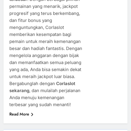
permainan yang menarik, jackpot
progresif yang terus berkembang,
dan fitur bonus yang
menguntungkan, Corlaslot
memberikan kesempatan bagi
pemain untuk meraih kemenangan
besar dan hadiah fantastis. Dengan
mengelola anggaran dengan bijak
dan memanfaatkan semua peluang
yang ada, Anda bisa semakin dekat
untuk meraih jackpot luar biasa.
Bergabunglah dengan
Corlaslot
sekarang
, dan mulailah perjalanan
Anda menuju kemenangan
terbesar yang sudah menanti!
Read More