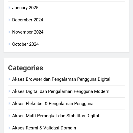
January 2025
December 2024
November 2024
October 2024
Categories
Akses Browser dan Pengalaman Pengguna Digital
Akses Digital dan Pengalaman Pengguna Modern
Akses Fleksibel & Pengalaman Pengguna
Akses Multi-Perangkat dan Stabilitas Digital
Akses Resmi & Validasi Domain