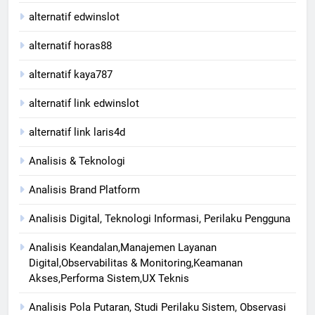
alternatif edwinslot
alternatif horas88
alternatif kaya787
alternatif link edwinslot
alternatif link laris4d
Analisis & Teknologi
Analisis Brand Platform
Analisis Digital, Teknologi Informasi, Perilaku Pengguna
Analisis Keandalan,Manajemen Layanan
Digital,Observabilitas & Monitoring,Keamanan
Akses,Performa Sistem,UX Teknis
Analisis Pola Putaran, Studi Perilaku Sistem, Observasi